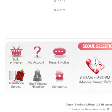
퇴근 시간
참고 문헌
Home
|
Products
|
About Us
|
My Accou
B1 Korean Publishers Association B/D