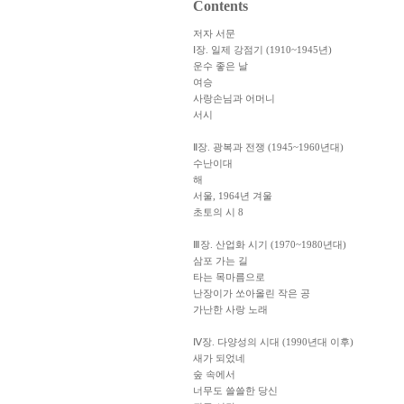
Contents
저자 서문
Ⅰ장. 일제 강점기 (1910~1945년)
운수 좋은 날
여승
사랑손님과 어머니
서시
Ⅱ장. 광복과 전쟁 (1945~1960년대)
수난이대
해
서울, 1964년 겨울
초토의 시 8
Ⅲ장. 산업화 시기 (1970~1980년대)
삼포 가는 길
타는 목마름으로
난장이가 쏘아올린 작은 공
가난한 사랑 노래
Ⅳ장. 다양성의 시대 (1990년대 이후)
새가 되었네
숲 속에서
너무도 쓸쓸한 당신