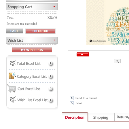
Total
KRW 0
Prices are tax excluded
Send to a friend
Print