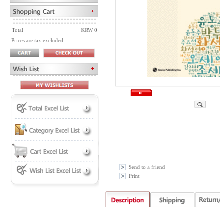
Total
KRW 0
Prices are tax excluded
Send to a friend
Print