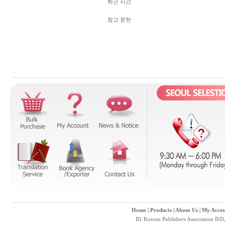
퇴근 시간
참고 문헌
Home
|
Products
|
About Us
|
My Accou
B1 Korean Publishers Association B/D