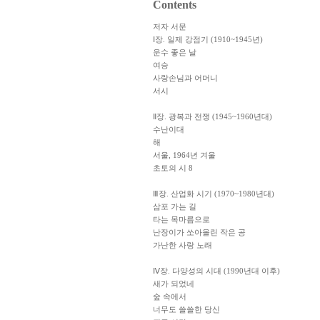
Contents
저자 서문
Ⅰ장. 일제 강점기 (1910~1945년)
운수 좋은 날
여승
사랑손님과 어머니
서시
Ⅱ장. 광복과 전쟁 (1945~1960년대)
수난이대
해
서울, 1964년 겨울
초토의 시 8
Ⅲ장. 산업화 시기 (1970~1980년대)
삼포 가는 길
타는 목마름으로
난장이가 쏘아올린 작은 공
가난한 사랑 노래
Ⅳ장. 다양성의 시대 (1990년대 이후)
새가 되었네
숲 속에서
너무도 쓸쓸한 당신