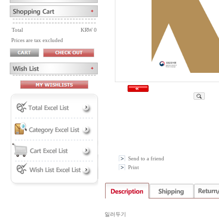
Total
KRW 0
Prices are tax excluded
Send to a friend
Print
일러두기