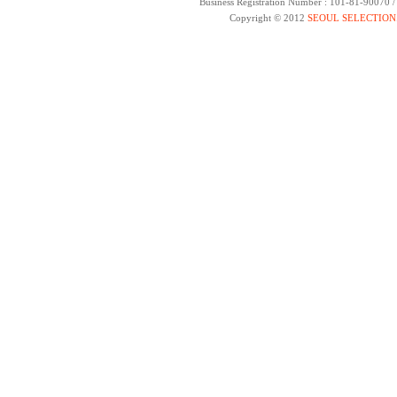
Business Registration Number : 101-81-90070 
Copyright © 2012
SEOUL SELECTION