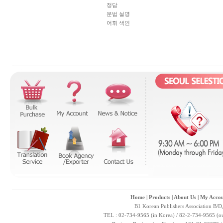
정답
문법 설명
어휘 색인
Home
|
Products
|
About Us
|
My Accou
B1 Korean Publishers Association B/D
TEL : 02-734-9565 (in Korea) / 82-2-734-9565 (ou