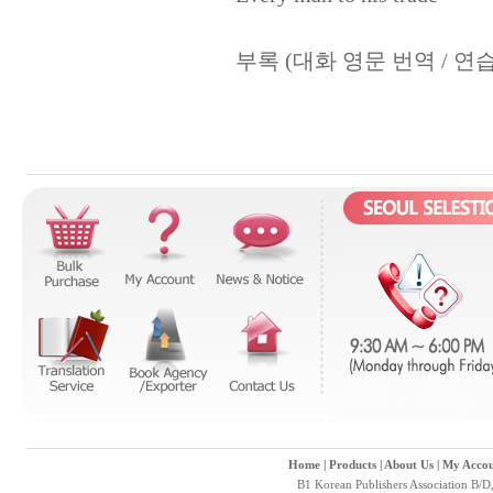
부록 (대화 영문 번역 / 연습
Home
|
Products
|
About Us
|
My Accou
B1 Korean Publishers Association B/D