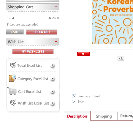
Total
KRW 0
Prices are tax excluded
Send to a friend
Print