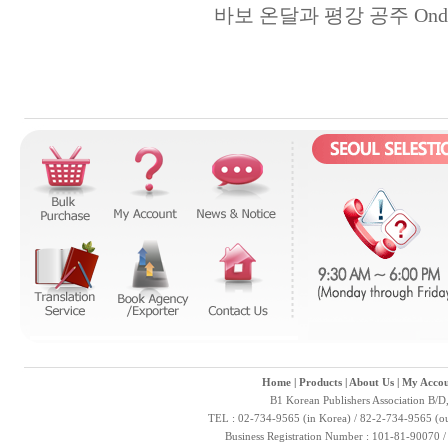
바보 온달과 평강 공주 Ondal the 
Home
|
Products
|
About Us
|
My Accou
B1 Korean Publishers Association B/D
TEL : 02-734-9565 (in Korea) / 82-2-734-9565 (ou
Business Registration Number : 101-81-90070 