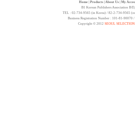
Home
|
Products
|
About Us
|
My Accou
B1 Korean Publishers Association B/D
TEL : 02-734-9565 (in Korea) / 82-2-734-9565 (ou
Business Registration Number : 101-81-90070 
Copyright © 2012
SEOUL SELECTION