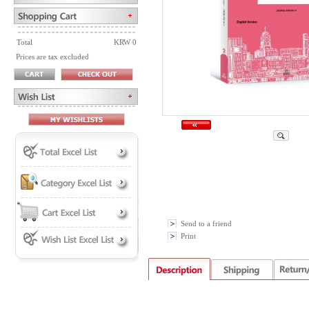
Total
KRW 0
Prices are tax excluded
Send to a friend
Print