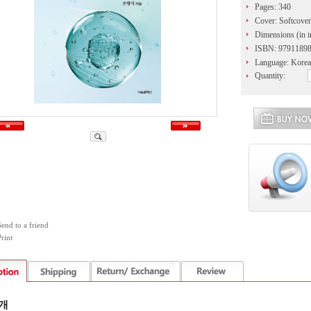
Pages: 340
Cover: Softcover
Dimensions (in i
ISBN: 9791189
Language: Kore
Quantity:
Send to a friend
rint
개