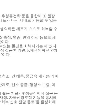
학
·
후성유전학 등을 융합해 조 원장
세포가 다시 제대로 기능할 수 있는
생의학은 세포가 스스로 회복할 수
소 축적
,
염증
,
면역 이상 등으로 세
것이다
.
수 있는 환경을 회복시키는 데 있다
.
중심 접근
’
이라면
, K
재생의학은 인체
근
’
이다
.
장 청소
,
간 해독
,
중금속 제거
(
킬레이
단계로
,
산소 공급
,
영양소 보충
,
미
 활용 치료
),
후성유전학적 접근 등
재생
,
자율신경조절 기능을 동시에
‘
회복 신호 전달 통로
’
를 활성화해