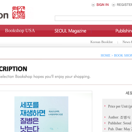
Bookshop USA
Korean Booklist
News 
HOME > BOOK SHOP
세
Price per Unit (p
Author: 조병식
Publisher: Seoul
Pub. Date: May 