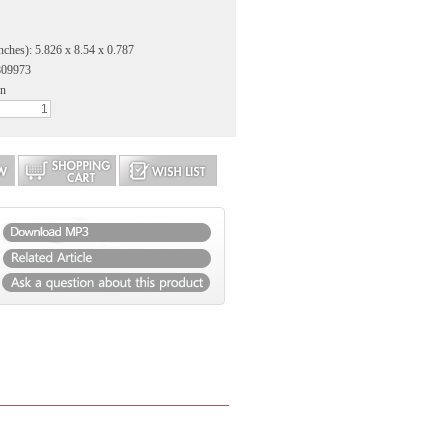
nches): 5.826 x 8.54 x 0.787
809973
an