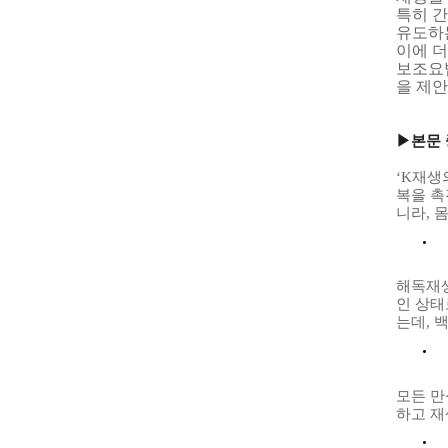
특히 
유도하
이에 
보조요
을 제
▶본문
‘
K
재생
복을 촉
니라
,
몸
해독재생
인 상태
는데
,
백
모든 만
하고 재