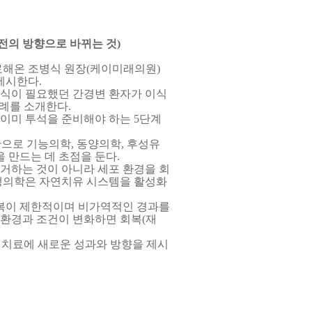
전의 방향으로 바뀌는 것
)
료해온 조병식 원장
(
케이미래의원
)
 제시한다
.
식이 필요했던 간경변 환자가 이식
사례를 소개한다
.
 이미 투석을 준비해야 하는
5
단계
반으로 기능의학
,
동양의학
,
후성유
을 만드는 데 초점을 둔다
.
거하는 것이 아니라 세포 환경을 회
의학은 자연치유 시스템을 활성화
회복이 제한적이며 비가역적인 경과를
 환경과 조건이 변화하면 회복
(
재
 치료에 새로운 성과와 방향을 제시