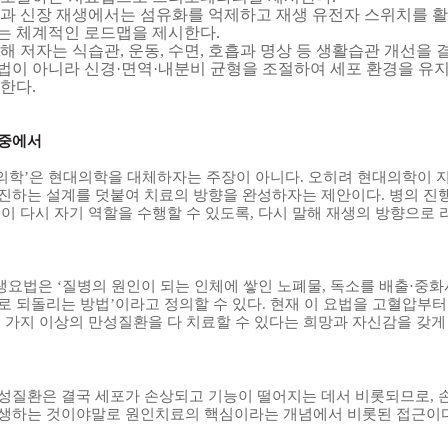
간과 신장 재생에서는 섬유화를 억제하고 재생 유전자 스위치를 
는 체계적인 로드맵을 제시한다
.
더해 저자는 식습관
,
운동
,
수면
,
호흡과 명상 등 생활습관 개선을 
법이 아니라 신경
·
면역
·
내분비 균형을 조절하여 세포 환경을 유지
안한다
.
 중에서
의학’은 현대의학을 대체하자는 주장이 아니다
.
오히려 현대의학이 지
진하는 설계를 덧붙여 치료의 방향을 완성하자는 제안이다
.
병의 진
이 다시 자기 역할을 수행할 수 있도록
,
다시 말해 재생의 방향으로
요법은 ‘질병의 원인이 되는 인체에 쌓인 노폐물
,
독소를 배출·중
로 되돌리는 방법’이라고 정의할 수 있다
.
현재 이 요법을 고혈압부터
 가지 이상의 만성질환을 다 치료할 수 있다는 희망과 자신감을 갖
성질환은 결국 세포가 손상되고 기능이 떨어지는 데서 비롯되므로
,
생하는 것이야말로 원인치료의 핵심이라는 개념에서 비롯된 접근이