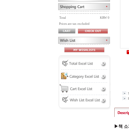
Total
KRW 0
Prices are tax excluded
P
▶책 소