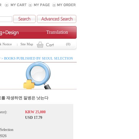
Translation
& Notice
Site Map
(0)
 > BOOKS PUBLISHED BY SEOUL SELECTION
포를 재생하면 질병은 낫는다
iece):
KRW 25,000
USD 17.79
 Selection
2026