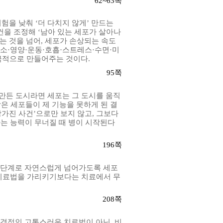
62~63
쪽
험을 낮춰 ‘더 다치지 않게’ 만드는
건을 조정해 ‘남아 있는 세포가 살아나
는 것을 넘어
,
세포가 손상되는 속도
소·영양·운동·호흡·스트레스·수면·미
적극적으로 만들어주는 것이다
.
95
쪽
만든 도시라면 세포는 그 도시를 움직
은 세포들이 제 기능을 못하게 된 결
망가진 사건’으로만 보지 않고
,
그보다
는 능력이 무너질 때 병이 시작된다
196
쪽
 단계로 자연스럽게 넘어가도록 세포
치료법을 가리키기보다는 치료에서 무
208
쪽
격적인 고통스러운 치료법이 아닌
,
비