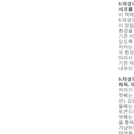
K
재생
세포를
이 책
K
재생
이 정
환경을
기존 
있도록
저자는
포 환
따라서
기존 
내부의
K
재생
해독
,
저자가 
첫째는
션
),
감
둘째는
토콘드
셋째는
을 통해
겨냥하
재생을