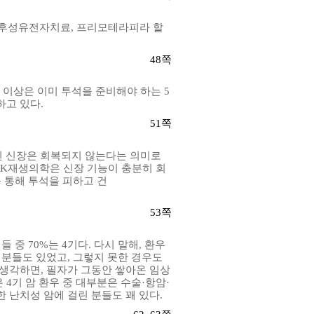
후성유전자치료
,
프리모테라피라 할
48
쪽
%
이상은 이미 투석을 준비해야 하는
5
하고 있다
.
51
쪽
 신장은 회복되지 않는다는 의미로
K
재생의학은 신장 기능이 충분히 회
 통해 투석을 피하고 건
53
쪽
들 중
70%
는
4
기다
.
다시 말해
,
환우
 분들도 있었고
,
그렇지 못한 경우도
 생각하면
,
필자가 그동안 쌓아온 임상
온
4
기 암 환우 중 대부분은 수술·항암·
 난치성 암에 걸린 분들도 꽤 있다
.