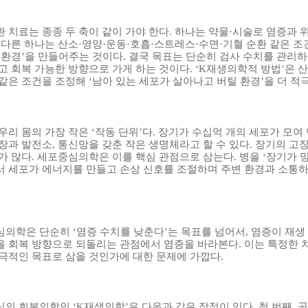
 치료는 종종 두 축이 같이 가야 한다
.
하나는 약물·시술로 염증과 위
,
다른 하나는 산소·영양·운동·호흡·스트레스·수면·기혈 순환 같은 조
 환경’을 만들어주는 것이다
.
결국 목표는 단순히 검사 수치를 관리하
고 회복 가능한 방향으로 가게 하는 것이다
.
‘
K
재생의학적 방법’은 산
같은 조건을 조정해 ‘남아 있는 세포가 살아나고 버틸 환경’을 더 
우리 몸의 가장 작은 ‘작동 단위’다
.
장기가 수십억 개의 세포가 모여 
장과 발전소
,
통신망을 갖춘 작은 생명체라고 할 수 있다
.
장기의 고장
가 많다
.
세포중심의학은 이를 핵심 관점으로 삼는다
.
병을 ‘장기가 
 세포가 에너지를 만들고 손상 신호를 조절하며 주변 환경과 소통하
.
의학은 단순히 ‘염증 수치를 낮춘다’는 목표를 넘어서
,
염증이 재생
 회복 방향으로 되돌리는 관점에서 염증을 바라본다
.
이는 특정한 
극적인 목표로 삼을 것인가에 대한 문제에 가깝다
.
의 회복의학인 ‘
K
재생의학’은 다음과 같은 장점이 있다
.
첫 번째
,
공