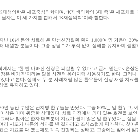
K
재생의학은 세포중심의학이며
,
‘
K
재생의학의
3
대 축’은 세포치료
,
.
필자는 이 세 가지를 합해서 ‘
K
재생의학’이라 칭한다
.
 지난
10
년 동안 치료해 온 만성신장질환 환자
1,000
여 명 가운데
30
때 내원한 분들이다
.
그중 상당수가 투석 없이 상태를 유지하며 생활
에서는 ‘한 번 나빠진 신장은 되살릴 수 없다’고 굳게 믿는다
.
손상된
신장은 비가역’이라는 말을 사전적 용어처럼 사용하기도 한다
.
그러나
 있다고 본다
.
실제로 두 분 사례처럼 많은 환우들이 신장 재생 치료를
상을 유지하고 있다
.
20
년 동안 수많은 난치병 환우들을 만났다
.
그중
80%
는 암 환우고
,
이
 이상은 이미 위중한 상태였다
.
치료 과정에서 의미 있는 호전을 보인
.
그러나 찾아온 환자 대부분이 치료가 쉽지 않은 암 환우였다는 점을
여러 시도가 나름의 성과를 낸 결과라고 조심스럽게 평가한다
.
찾아
표준 치료를 다 했는데도 계속 진행되는 상태고
,
그중에는 앞에서 말한