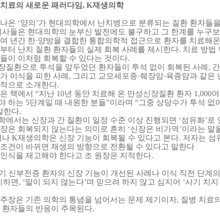
 치료의 새로운 패러다임
, K
재생의학
 나온
‘
양의
’
가 현대의학에서 난치병으로 분류되는 질환 환자들을
의사들은 현대의학의 눈부신 발전에도 불구하고 그 한계를 누구보
여 년간 한
·
양방을 결합한 통합의학적 접근으로 환자를 치료해온
부터 난치 질환 환자들의 실제 회복 사례를 제시한다
.
치료 방법
들이 이처럼 회복할 수 있다는 것이다
.
장질환으로 투석을 앞두었던 환자들이 투석 없이 회복된 사례
,
간
가 이식을 피한 사례
,
그리고 교모세포종
·
췌장암
·
육종암과 같은 
체적으로 소개한다
.
장은 책에서
“
지난
10
년 동안 치료해 온 만성신장질환 환자
1,000
여
야 하는
5
단계일 때 내원한 분들
”
이라며
“
그중 상당수가 투석 없
말한다
.
학에서는 신장과 간 질환이 일정 수준 이상 진행되면
‘
섬유화
’
로 
신장은 회복되지 않는다는 의미로 흔히
‘
신장은 비가역
’
이라는 말
러나
K
재생의학은 신장 기능이 회복될 수 있다고 본다
.
저자는 섬
 조건이 바뀌면 재생의 방향으로 전환될 수 있다고 말한다
 인식을 재고해야 한다고 조 원장은 지적한다
.
기 신부전증 환자의 신장 기능이 개선된 사례나 이식 직전 단계
기하면
,
‘말이 되지 않는다’며 믿으려 하지 않고 심지어 ‘사기 치지
 주장은 기존 의학의 통념을 넘어서는 문제 제기이자
,
질병 치료의
및 환자들의 반응이 주목된다
.