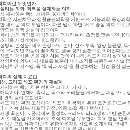
의학이란 무엇인가
 살리는 의학
,
회복을 설계하는 의학
에서 제시하는 핵심 개념은
‘K
재생의학
’
이다
.
의학은 자연치유와 생활습관의학을 기반으로
,
기능의학
·
동양의
립한 새로운 의학 모델이다
.
다른 말로 하면
‘
세포 중심 의학
’
으로
,
 만드는 회복 중심의 접근이다
.
의학이 병의 원인을 제거하거나 억제하는 데 초점을 맞춘다면
, K
재
 조건을 재설계하는 데 집중한다
.
 질병의 본질을
‘
세포 손상
’
으로 본다
.
산소 부족
,
영양 불균형
,
독
경이 무너지면 기능이 떨어지고
,
결국 장기 질환으로 이어진다는 
 치료의 핵심은 병을 제거하는 것이 아니라
,
세포가 다시 살아날 
재생의학이 외부에서 세포를 보충하거나 조직을 복원하는
‘
기술 
 자연치유 시스템
,
즉
‘
회복과 재생
’
을 활성화하는
‘
환경 중심 접
의학의 실제 치료법
재생
,
그리고 세포 환경의 재설계
제시하는 핵심 치료 전략은 크게 세 가지다
.
 해독이다
.
인체에 축적된 독소와 노폐물을 제거하는 과정으로
,
염 관리 등이 포함된다
.
 세포 재생 환경 조성이다
.
세포가 회복되기 위한 조건을 만드는 
리아 기능 회복
,
세포막 안정
,
염증 조절 등이 핵심이다
.
 재생 촉진이다
.
줄기세포 활성화
,
프리모테라피
(
경락 기반 순환계
 세포 재생을 가속화하고 조직 회복을 유도한다
.
특히 항암
·
면역
·
는 방법으로 유황 기반의 유황이온약침 치료를 소개하며
,
인체의
 조율하는 치료법으로 프리모테라피를 제시한다
.