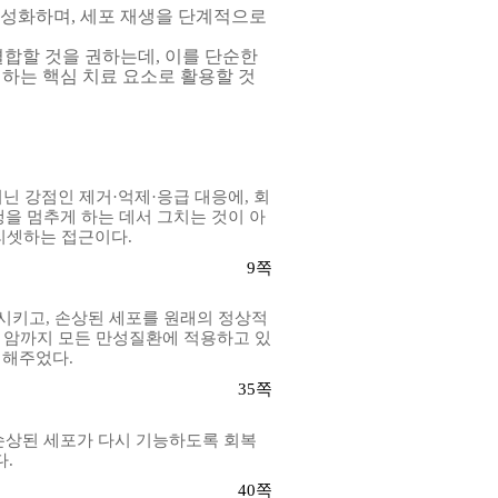
활성화하며
,
세포 재생을 단계적으로
결합할 것을 권하는데
,
이를 단순한
하는 핵심 치료 요소로 활용할 것
닌 강점인 제거·억제·응급 대응에
,
회
행을 멈추게 하는 데서 그치는 것이 아
 리셋하는 접근이다
.
9
쪽
화시키고
,
손상된 세포를 원래의 정상적
 암까지 모든 만성질환에 적용하고 있
게 해주었다
.
35
쪽
손상된 세포가 다시 기능하도록 회복
다
.
40
쪽