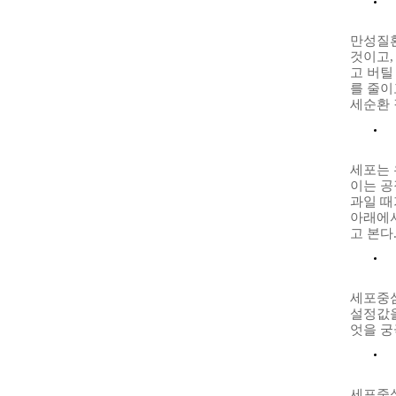
만성질환
것이고
고 버틸
를 줄이
세순환 
세포는 
이는 공
과일 때
아래에서
고 본다
세포중심
설정값을
엇을 궁
세포중심