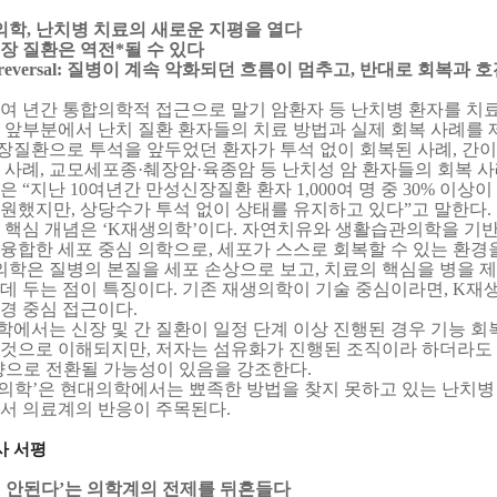
의학
,
난치병 치료의 새로운 지평을 열다
장 질환은 역전
*
될 수 있다
eversal:
질병이 계속 악화되던 흐름이 멈추고
,
반대로 회복과 호
여 년간 통합의학적 접근으로 말기 암환자 등 난치병 환자를 치
 앞부분에서 난치 질환 환자들의 치료 방법과 실제 회복 사례를
장질환으로 투석을 앞두었던 환자가 투석 없이 회복된 사례
,
간이
 사례
,
교모세포종
·
췌장암
·
육종암 등 난치성 암 환자들의 회복 
장은
“
지난
10
여년간 만성신장질환 환자
1,000
여 명 중
30%
이상이
내원했지만
,
상당수가 투석 없이 상태를 유지하고 있다
”
고 말한다
.
 핵심 개념은
‘K
재생의학
’
이다
.
자연치유와 생활습관의학을 기
 융합한 세포 중심 의학으로
,
세포가 스스로 회복할 수 있는 환경
학은 질병의 본질을 세포 손상으로 보고
,
치료의 핵심을 병을 제
데 두는 점이 특징이다
.
기존 재생의학이 기술 중심이라면
, K
재생
환경 중심 접근이다
.
에서는 신장 및 간 질환이 일정 단계 이상 진행된 경우 기능 
 것으로 이해되지만
,
저자는 섬유화가 진행된 조직이라 하더라도
향으로 전환될 가능성이 있음을 강조한다
.
의학
’
은 현대의학에서는 뾰족한 방법을 찾지 못하고 있는 난치병
에서 의료계의 반응이 주목된다
.
사 서평
 안된다
’
는 의학계의 전제를 뒤흔들다