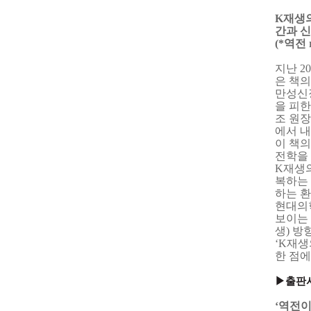
K
재생
간과 신
(*
역전
r
지난
20
은 책의
만성신
을 피한
조 원
에서 
이 책의
전학을
K
재생의
복하는 
하는 
현대의학
보이는
생
)
방
‘K
재생
한 점
▶출판
‘
역전이