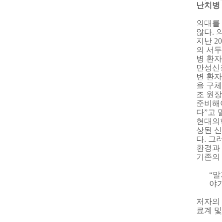
난치병
의대를
않다
.
지난
20
의 서두
병 환자
만성신
변 환자
을 구
조 원
준비해
다
”
고 
현대의
상된 
다
.
그
환경과
기존의
“
말
야
저자의
료계 