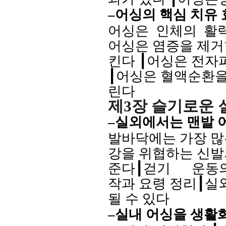
–
어싱의 핵심 치유 
어싱은
인체의
활
어싱은 염증을 제
킨다
┃
어싱은 전자
┃
어싱은 혈액순환을
린다
제
3
장 슬기로운 
–
실외에서는 맨발 
발바닥에는 가장 많
강을 위협하는
신발
준다
┃
걷기
운동
작과 요령 정리
┃
실
될 수 있다
–
실내 어싱을 생활