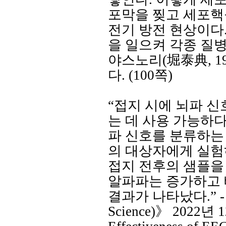
포막을 찢고 세포핵
전기 방전 현상이다
을 일으켜 각종 질
야스노리
(
堀泰典
, 1
다
. (100
쪽
)
“접지 시에 뇌파 신
는 데 사용 가능하
파 신호를 분류하는
의 대상자에게 실
접지 전후의 샘플을
알파파는 증가하고
결과가 나타났다
.” 
Science)
》
2022
년
1