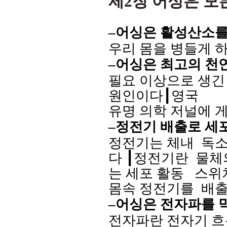
제
2
장 어싱은 모
–
어싱은 활성산소를
우리 몸을 병들게 
–
어싱은 최고의 천
필요 이상으로 생긴
원인이다
┃
영국
유명 의학 저널에 
–
정전기 배출로 세
정전기는 체내
독
다
┃
정전기란
물체
는 세포 활동
스위
몸속 정전기를
배
–
어싱은 전자파를 
전자파란 전자기 흐