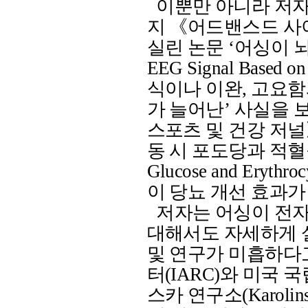
이뿐만 아니라 저자
지 《어드밴스드 사
실린 논문
‘
어싱이 
EEG Signal Based on 
식이나
이완
,
고요함
가 늘어난
’
사실을 
스포츠 및 건강 저
동 시 포도당과 적
Glucose and Erythroc
이 당뇨 개선 효과
저자는 어싱이 전
대해서도 자세하게 
및 연구가 미흡하다
터
(IARC)
와 미국 
스카 연구소
(Karolins