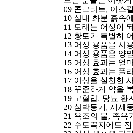
드는 분들은 어떻게
09
콘크리트
,
아스
10
실내
화분 흙속에
11
모래는 어싱이 
12
황토가 특별히 
13
어싱
용품을 사용
14
어싱
용품을
양말
15
어싱
효과는 얼마
16
어싱 효과는
플
17
어싱을 실천한 
18
꾸준하게 약을 
19
고혈압
,
당뇨 환
20
심박동기
,
제세
21
욕조의 물
,
족욕
22
수도꼭지에도 접