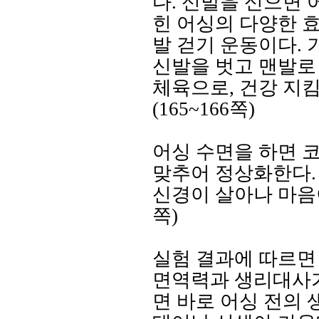
다
.
신발을 신으면 
힌 어싱의 다양한 효
발 걷기 운동이다
.
신발을 벗고 맨발로
체육으로
,
건강 지킴
(165~166
쪽
)
어싱 수면을 하면 
맞추어 정상화한다
신경이 살아나 마음
쪽
)
실험 결과에 따르면
면역력과 생리대사
면 바로 어싱 전의