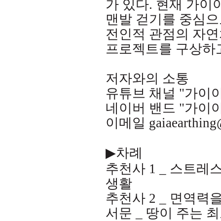
가 있다
.
현재 가이
맨발 걷기를 중심으
전인적 관점의 자연
프로젝트를 구상하
저자와의 소통
유튜브 채널
"
가이
네이버 밴드
"
가이
이메일
gaiaearthin
▶
차례
추천사
1 _
스트레스
생활
추천사
2 _
면역력을
서문
_
땅이 주는 