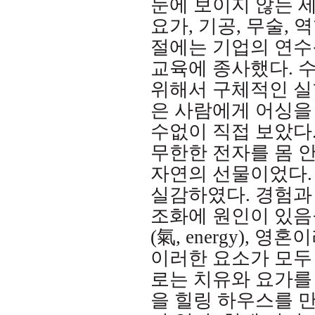
눈에 보이지 않는 
요가
,
기공
,
무술
,
역
절에는 기업의 연수
교육에 종사했다
.
수
위해서 구체적인 실
은 사람에게 어싱을
수없이 직접 보았다
무한한 전자를 몸 
자연의 선물이었다
실감하였다
.
경험과
조화에 원인이 있음
(
氣
, energy),
영혼이
이러한 요소가 모두
로는 치유와 요가를
을 힐링 하우스를 