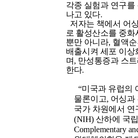
각종 실험과 연구를
나고 있다
.
저자는 책에서 어싱
로 활성산소를 중화
뿐만 아니라
,
혈액순
배출시켜 세포 이상
며
,
만성통증과 스트
한다
.
“
미국과 유럽의 
물론이고
,
어싱과
국가 차원에서 연
(NIH)
산하에 국
Complementary and 