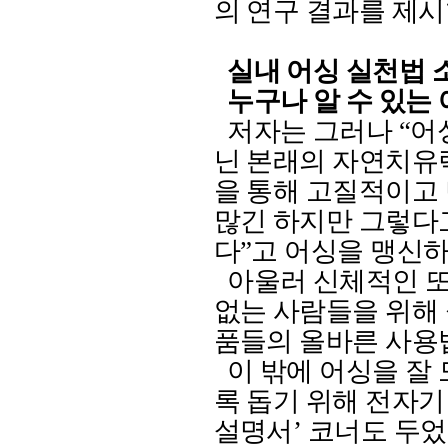
의 연구 결과를 제
실내 어싱 실천법 
누구나 알 수 있는
저자는 그러나
“
어
닌 본래의 자연치유
을 통해 고질적이고
많긴 하지만 그렇다
다
”
고 어싱을 맹신
아울러 신체적인 또
없는 사람들을 위해 
품들의 올바른 사용
이 밖에 어싱을 잘
록 돕기 위해 전자기
설명서
’
코너도 두