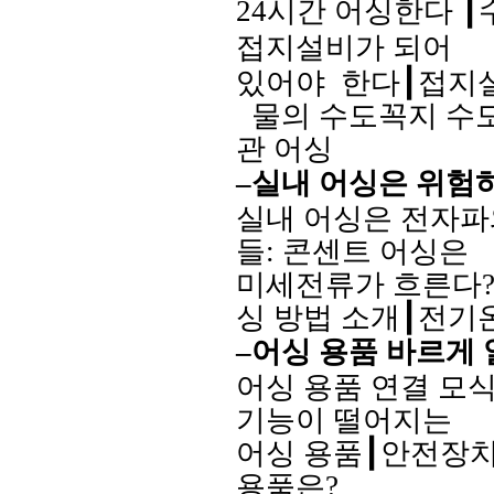
24
시간
어싱한다
┃
접지설비가 되어
있어야
한다
┃
접지
물의 수도꼭지 수
관 어싱
–
실내 어싱은 위험
실내 어싱은 전자파
들
:
콘센트 어싱은
미세전류가 흐른다
싱 방법
소개
┃
전기
–
어싱 용품 바르게 
어싱 용품 연결
모
기능이 떨어지는
어싱 용품
┃
안전장치
용품은
?