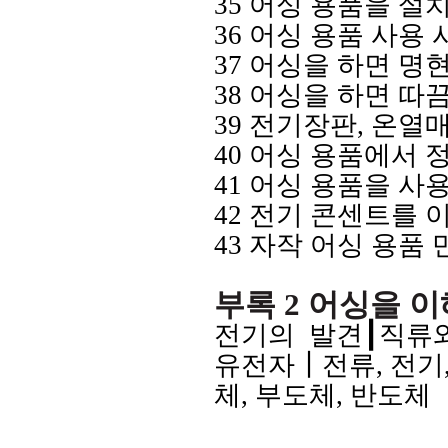
35
어싱 용품을
설치
36
어싱
용품 사용 
37
어싱을 하면
명현
38
어싱을 하면
따
39
전기장판
,
온열
40
어싱
용품에서 
41
어싱 용품을
사
42
전기
콘센트를 이
43
자작
어싱 용품 
부록
2
어싱을 이
전기의
발견
┃
직류
유전자┃전류
,
전기
체
,
부도체
,
반도체