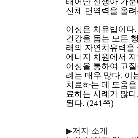
태어난 신생아 가운
신체 면역력을 올려
어싱은 치유법이다
건강을 돕는 모든 
래의 자연치유력을
에너지 차원에서 
어싱을 통하여 고질
례는 매우 많다
.
이
치료하는 데 도움을
료하는 사례가 많다
된다
. (241
쪽
)
▶
저자 소개