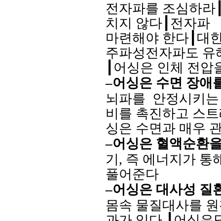
전자파를 조심하라
치지 않다
┃
전자파
마련해야 한다
┃
대
주파성전자파도 유
┃
어싱은 인체 전압
–
어싱은 수면 장애
뇌파를
안정시키는
비를 촉진하고 스
싱은 수면과 매우 
–
어싱은 혈액순환을
기
,
즉 에너지가 통
풀어준다
–
어싱은 대사성 질
몸속 물질대사를 원
과가 있다
┃
어싱은당