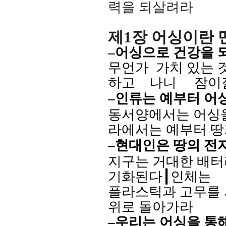
력을 되살려라
제
1
장 어싱이란 
–
어싱으로 건강을 
무언가
가치 있는 
하고
나니
잠이
–
인류는 예부터 어
동서양에서는 어싱을
라에서는 예부터 땅
–
현대인은 땅의 전
지구는 거대한 배
기화된다
┃
인체는
플라스틱과 고무를
위로 돌아가라
–우리는 어싱을 통