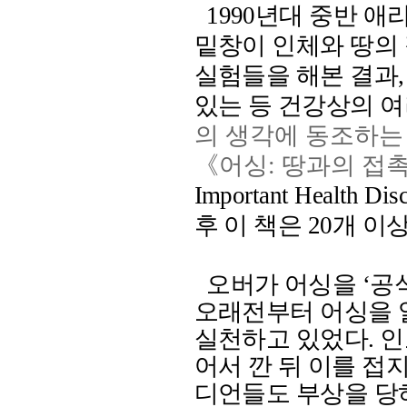
1990
년대 중반 애
밑창이 인체와 땅의
실험들을 해본 결과
있는 등 건강상의 
의 생각에 동조하는
《어싱
:
땅과의 접
Important Health Dis
후 이 책은
20
개 이
오버가 어싱을
‘
공
오래전부터 어싱을 
실천하고 있었다
.
인
어서 깐 뒤 이를 
디언들도 부상을 당