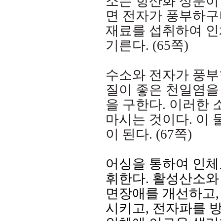
소는 항산화 성분이
면 전자가 풍부하구
재료를 섭취하여 인
기른다
. (65
쪽
)
수소와 전자가 풍부
질이 좋은 천일염을
을 구한다
.
이러한 
마시는 것이다
.
이 
이 된다
. (67
쪽
)
어싱을 통하여 인체
휘한다
.
활성산소와
면장애를 개선하고
시키고
,
전자파를 