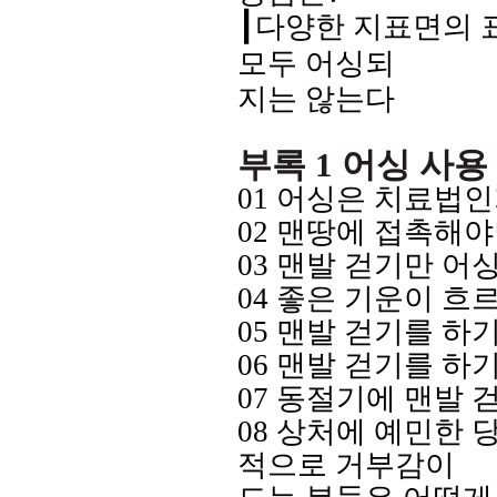
┃
다양한 지표면의 
모두 어싱되
지는 않는다
부록
1
어싱 사용
01
어싱은 치료법인
02
맨땅에 접촉해야
03
맨발
걷기만
어싱
04
좋은 기운이
흐
05
맨발 걷기를
하기
06
맨발 걷기를
하
07
동절기에 맨발 
08
상처에 예민한 
적으로 거부감이