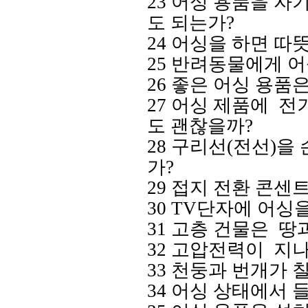
23
어싱 용품을
자
도 되는가
?
24
어싱을 하면 따
25
반려동물에게 어
26
좋은 어싱 용품은
27
어싱
제품에
전
도 괜찮을까
?
28
구리선
(
전선
)
을 
가
?
29
접지
전환 콘센트
30 TV
단자에 어싱을
31
고층
건물은
땅
32
고압전력이
지나
33
천둥과 번개가 칠
34
어싱 상태에서 