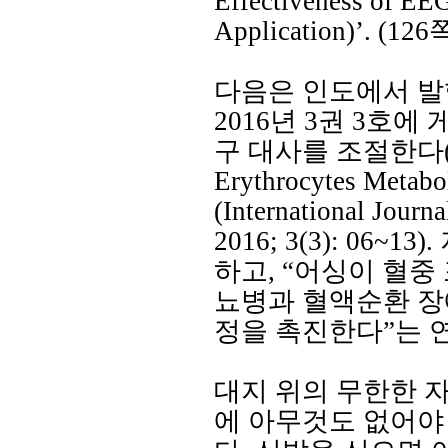
Effectiveness of EE
Application)’. (126
다음은 인도에서 발
2016
년
3
권
3
호에 
구 대사를 조절한다
Erythrocytes Metabol
(International Journa
2016; 3(3): 06~13).
하고
, “
어싱이 혈중
뇨병과 혈액순환 장
정을 촉진한다
”
는 
대지 위의 무한한 
에 아무것도 없어야