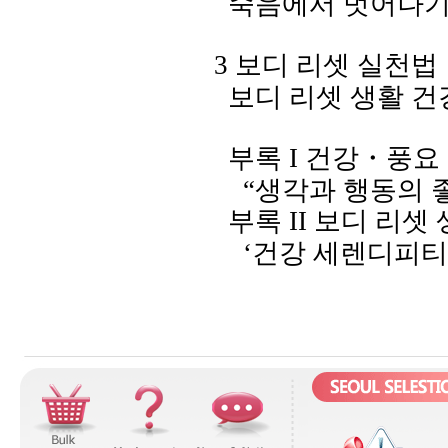
죽음에서 벗어나
3
보디 리셋 실천법
보디 리셋 생활 
부록
I
건강
・
풍요
“생각과 행동의 
부록
II
보디
리셋
‘건강 세렌디피티