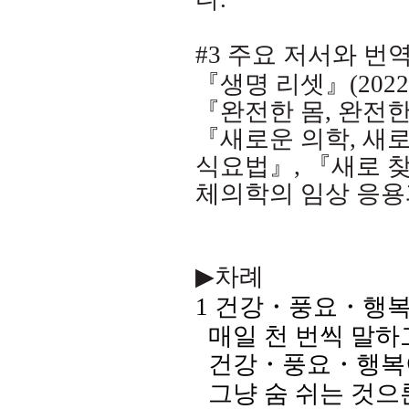
#3
주요 저서와 번
『생명 리셋』
(2022
『완전한 몸
,
완전한
『새로운 의학
,
새로
식요법』
,
『새로 
체의학의 임상 응용
▶
차례
1
건강
・
풍요
・
행
매일 천 번씩 말
건강
・
풍요
・
행복
그냥 숨 쉬는 것