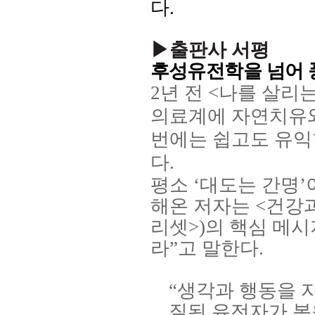
다
.
▶출판사 서평
후성유전학을 넘어 
2
년 전
<
나를 살리는
의료계에 자연치유와
번에는 쉽고도 유익
다
.
평소
‘
대도는 간명
’
해온 저자는
<
건강과
리셋
>)
의 핵심 메
라
”
고 말한다
.
“생각과 행동을 
질된 유전자가 복