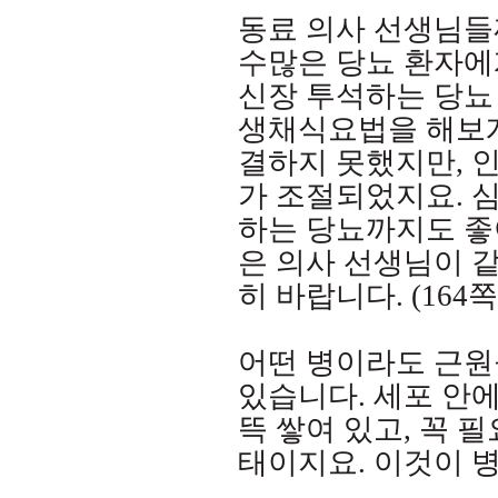
동료 의사 선생님들
수많은 당뇨 환자에
신장 투석하는 당뇨
생채식요법을 해보
결하지 못했지만
,
인
가 조절되었지요
.
심
하는 당뇨까지도 좋
은 의사 선생님이 
히 바랍니다
. (164
쪽
어떤 병이라도 근원
있습니다
.
세포 안
뜩 쌓여 있고
,
꼭 필
태이지요
.
이것이 