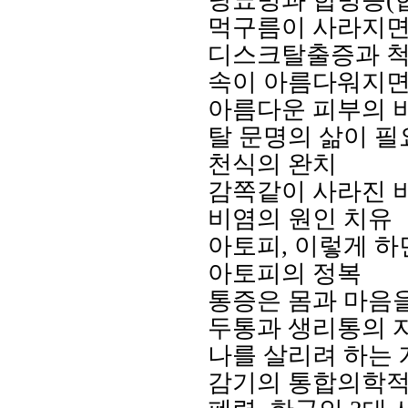
당뇨병과 합병증
(
먹구름이 사라지면
디스크탈출증과 척
속이 아름다워지면
아름다운 피부의 
탈 문명의 삶이 필
천식의 완치
감쪽같이 사라진 
비염의 원인 치유
아토피
,
이렇게 하
아토피의 정복
통증은 몸과 마음
두통과 생리통의 
나를 살리려 하는 
감기의 통합의학적