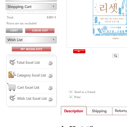
Total
KRW 0
Prices are tax excluded
Send to a friend
Print