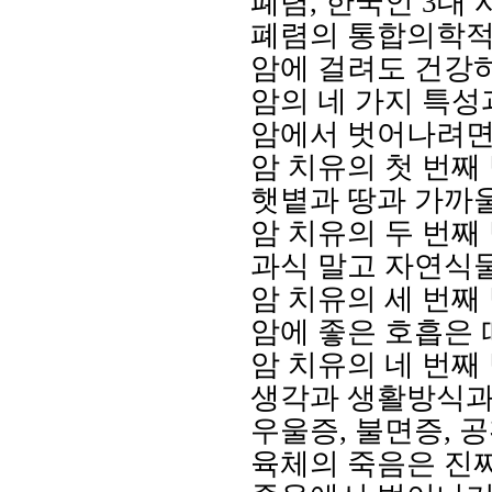
폐렴
,
한국인
3
대 
폐렴의 통합의학적
암에 걸려도 건강
암의 네 가지 특성
암에서 벗어나려면
암 치유의 첫 번째
햇볕과 땅과 가까
암 치유의 두 번째
과식 말고 자연식
암 치유의 세 번째
암에 좋은 호흡은 
암 치유의 네 번째
생각과 생활방식과
우울증
,
불면증
,
공
육체의 죽음은 진