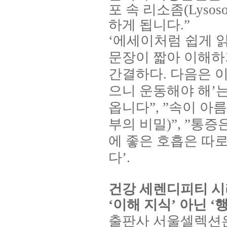
포 속 리소좀
(Lysos
하게 됩니다
.”
‘
에세이처럼 쉽게 
문장이 짧아 이해하
간결하다
.
다음은 이
으니 운동해야 해
’
는
옵니다
”, ”
속이 아
부의 비밀
)”, ”
통증은
에 좋은 호흡은 따로
다
’.
건강 세렌디피티 
‘
이해 지식
’
아닌
‘
행
출판사 서울셀렉션