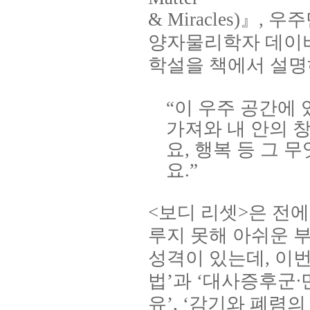
& Miracles)
』
,
우주
양자물리학자 데이
학설을 책에서 설명
“이 우주 공간에
가져와 내 안의 
요
,
행복 등 그 
요
.”
<
보디 리셋
>
은 전에
루지 못해 아쉬운 
성격이 있는데
,
이
법
’
과
‘
대사증후군
∙
유
’, ‘
감기와 폐렴의