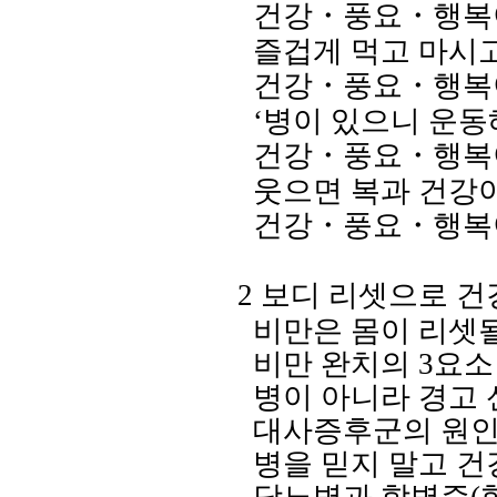
건강
・
풍요
・
행복
즐겁게 먹고 마시
건강
・
풍요
・
행복
‘병이 있으니 운동
건강
・
풍요
・
행복
웃으면 복과 건강
건강
・
풍요
・
행복
2
보디 리셋으로 건
비만은 몸이 리셋될
비만 완치의
3
요소
병이 아니라 경고
대사증후군의 원인
병을 믿지 말고 