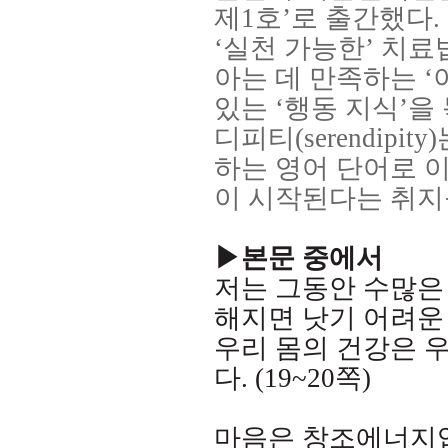
제
1
호
’
로 출간했다
.
‘
실천 가능한
’
치료법
아는 데 만족하는
‘
있는
‘
행동 지식
’
을
디피티
(serendipity)
하는 영어 단어로 
이 시작된다는 취지
▶본문 중에서
저는 그동안 수많은
해지면 낫기 어려운
우리 몸의 건강은 
다
. (19~20
쪽
)
마음은 창조에너지