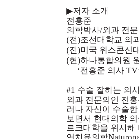
▶
저자 소개
전홍준
의학박사
/
외과 전문
(
전
)
조선대학교 의
(
전
)
미국 위스콘신
(
현
)
하나통합의원 
‘
전홍준 의사
TV’
#1
수술 잘하는 의
외과 전문의인 전홍
러나 자신이 수술한
보면서 현대의학 의
르크대학을 위시해 
연치유의학
Naturopa