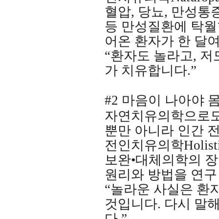
혈압
,
당뇨
,
만성통
등 만성질환에 탁월
어온 환자가 한 달여
“환자도 놀라고
,
저
가 치유합니다
.”
#2
마음이 나아야 
자연치유의학으로도 
뿐만 아니라 인간 
전인치유의학
Holist
보완
•
대체의학의 장
원리와 방법을 연구
“놀라운 사실은 환
것입니다
.
다시 말해
다
.”