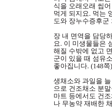
식을 오래오래 씹어
먹게 되지요
.
먹는 
도와 장누수증후군 
장 내 면역을 담당하
요
.
이 미생물들은 
해질 수밖에 없고 
군이 있을 때 섬유
좋아집니다
. (148
쪽
생채소와 과일을 늘
으로 건조채소 분말
마트 등에서도 건조
나 무농약 재배한 