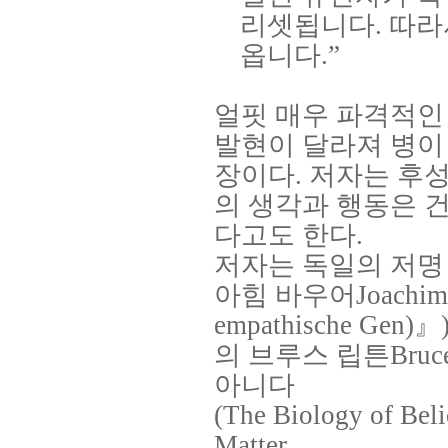
리셋됩니다
.
따라
옵니다
.”
얼핏 매우 파격적인
발현이 달라져 병이
장이다
.
저자는 후성
의 생각과 행동은 
다고도 한다
.
저자는 독일의 저명
아힘 바우어
Joachim
empathische Gen)
』
의 브루스 립튼
Bruc
아니다
(The Biology of Beli
Matter