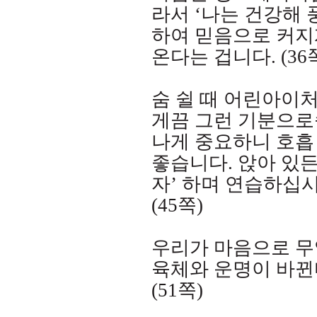
라서
‘
나는 건강해 
하여 믿음으로 커지
온다는 겁니다
. (36
숨 쉴 때 어린아이
게끔 그런 기분으로
나게 중요하니 호흡
좋습니다
.
앉아 있든
자
’
하며 연습하십
(45
쪽
)
우리가 마음으로 무
육체와 운명이 바뀐
(51
쪽
)