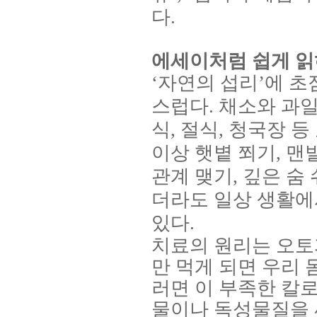
다
.
에세이처럼 쉽게 읽
‘
자연의 섭리
’
에 초
스럽다
.
채소와 과일
식
,
절식
,
청국장 등
이상 햇볕 쬐기
,
맨
관계 맺기
,
깊은 숨
더라도 일상 생활에
있다
.
치료의 원리는 오
만 먹게 되면 우리
러면 이 부족한 칼로
물이나 독성물질을