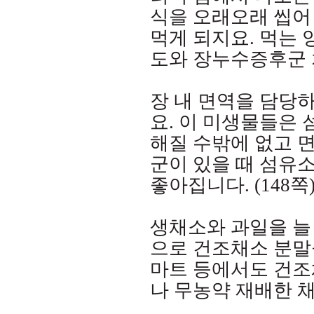
식을 오래오래 씹어
먹게 되지요
.
먹는 
도와 장누수증후군 
장 내 면역을 담당하
요
.
이 미생물들은 
해질 수밖에 없고 
군이 있을 때 섬유
좋아집니다
. (148
쪽
생채소와 과일을 늘
으로 건조채소 분말
마트 등에서도 건조
나 무농약 재배한 