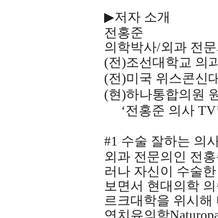
▶
저자 소개
전홍준
의학박사
/
외과 전문
(
전
)
조선대학교 의
(
전
)
미국 위스콘신
(
현
)
하나통합의원 
‘
전홍준 의사
TV’
#1
수술 잘하는 의
외과 전문의인 전홍
러나 자신이 수술한
보면서 현대의학 의
르크대학을 위시해 
연치유의학
Naturopa