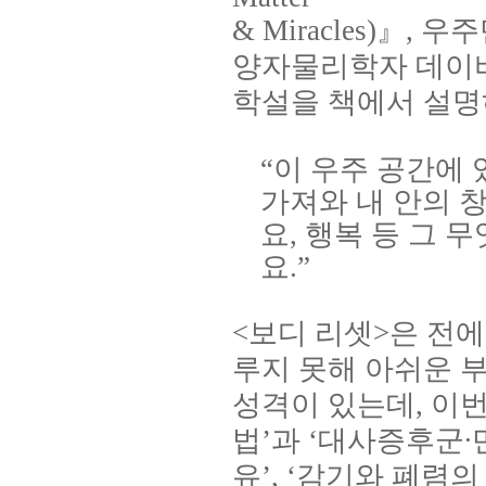
& Miracles)
』
,
우주
양자물리학자 데이
학설을 책에서 설명
“이 우주 공간에
가져와 내 안의 
요
,
행복 등 그 
요
.”
<
보디 리셋
>
은 전에
루지 못해 아쉬운 
성격이 있는데
,
이
법
’
과
‘
대사증후군
∙
유
’, ‘
감기와 폐렴의