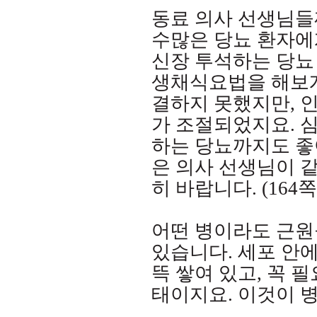
동료 의사 선생님들
수많은 당뇨 환자에
신장 투석하는 당뇨
생채식요법을 해보
결하지 못했지만
,
인
가 조절되었지요
.
심
하는 당뇨까지도 좋
은 의사 선생님이 
히 바랍니다
. (164
쪽
어떤 병이라도 근원
있습니다
.
세포 안
뜩 쌓여 있고
,
꼭 필
태이지요
.
이것이 