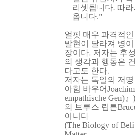
리셋됩니다
.
따라
옵니다
.”
얼핏 매우 파격적인
발현이 달라져 병이
장이다
.
저자는 후성
의 생각과 행동은 
다고도 한다
.
저자는 독일의 저명
아힘 바우어
Joachim
empathische Gen)
』
의 브루스 립튼
Bruc
아니다
(The Biology of Beli
Matter