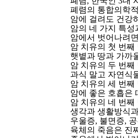
폐렴
,
한국인
3
대 
폐렴의 통합의학적
암에 걸려도 건강
암의 네 가지 특성
암에서 벗어나려면
암 치유의 첫 번째
햇볕과 땅과 가까
암 치유의 두 번째
과식 말고 자연식
암 치유의 세 번째
암에 좋은 호흡은 
암 치유의 네 번째
생각과 생활방식과
우울증
,
불면증
,
공
육체의 죽음은 진