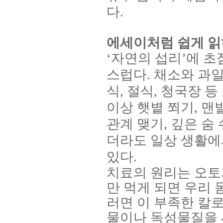
다
.
에세이처럼 쉽게 읽
‘
자연의 섭리
’
에 초
스럽다
.
채소와 과일
식
,
절식
,
청국장 등
이상 햇볕 쬐기
,
맨
관계 맺기
,
깊은 숨
더라도 일상 생활에
있다
.
치료의 원리는 오
만 먹게 되면 우리
러면 이 부족한 칼로
물이나 독성물질을