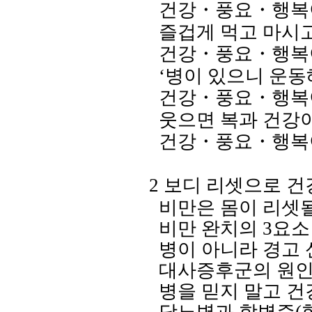
건강
・
풍요
・
행복
즐겁게 먹고 마시
건강
・
풍요
・
행복
‘병이 있으니 운동
건강
・
풍요
・
행복
웃으면 복과 건강
건강
・
풍요
・
행복
2
보디 리셋으로 건
비만은 몸이 리셋될
비만 완치의
3
요소
병이 아니라 경고
대사증후군의 원인
병을 믿지 말고 