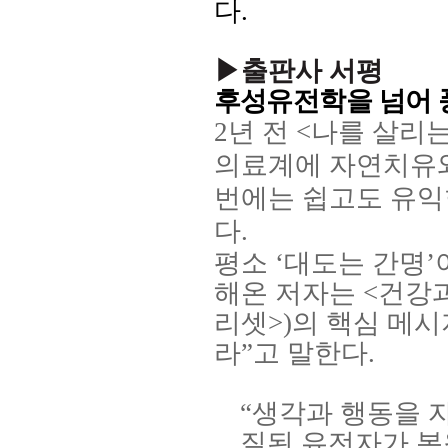
다
.
▶출판사 서평
후성유전학을 넘어 
2
년 전
<
나를 살리는
의료계에 자연치유와
번에는 쉽고도 유익
다
.
평소
‘
대도는 간명
’
해온 저자는
<
건강과
리셋
>)
의 핵심 메
라
”
고 말한다
.
“생각과 행동을 
질된 유전자가 복