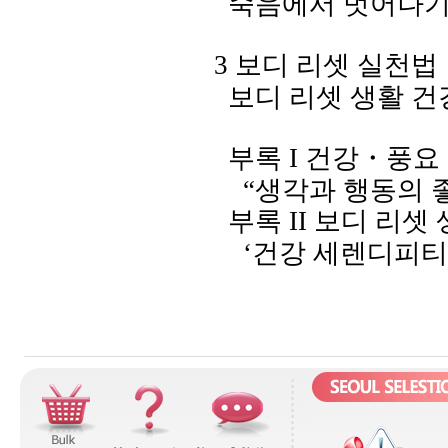
죽음에서 벗어나
3
보디 리셋 실천법
보디 리셋 생활 
부록
I
건강
・
풍요
“생각과 행동의 
부록
II
보디
리셋
‘건강 세렌디피티