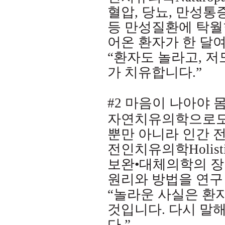
혈압
,
당뇨
,
만성통
등 만성질환에 탁월
어온 환자가 한 달여
“환자도 놀라고
,
저
가 치유합니다
.”
#2
마음이 나아야 
자연치유의학으로도 
뿐만 아니라 인간 
전인치유의학
Holist
보완
•
대체의학의 장
원리와 방법을 연구
“놀라운 사실은 환
것입니다
.
다시 말해
다
.”