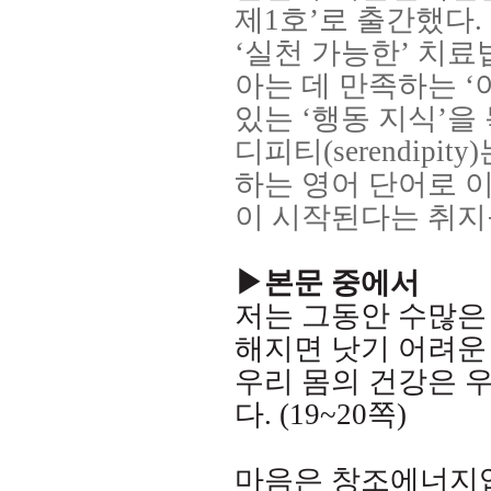
제
1
호
’
로 출간했다
.
‘
실천 가능한
’
치료법
아는 데 만족하는
‘
있는
‘
행동 지식
’
을
디피티
(serendipity)
하는 영어 단어로 
이 시작된다는 취지
▶본문 중에서
저는 그동안 수많은
해지면 낫기 어려운
우리 몸의 건강은 
다
. (19~20
쪽
)
마음은 창조에너지