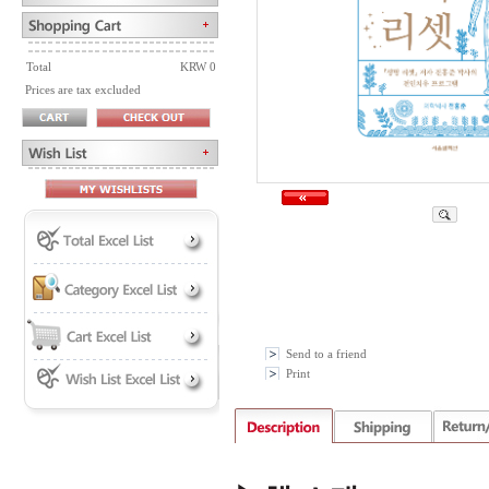
Total
KRW 0
Prices are tax excluded
Send to a friend
Print