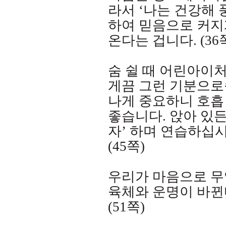
라서
‘
나는 건강해 
하여 믿음으로 커지
온다는 겁니다
. (36
숨 쉴 때 어린아이
게끔 그런 기분으로
나게 중요하니 호흡
좋습니다
.
앉아 있든
자
’
하며 연습하십
(45
쪽
)
우리가 마음으로 무
육체와 운명이 바뀐
(51
쪽
)