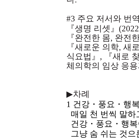
#3
주요 저서와 번
『생명 리셋』
(2022
『완전한 몸
,
완전한
『새로운 의학
,
새로
식요법』
,
『새로 
체의학의 임상 응용
▶
차례
1
건강
・
풍요
・
행
매일 천 번씩 말
건강
・
풍요
・
행복
그냥 숨 쉬는 것