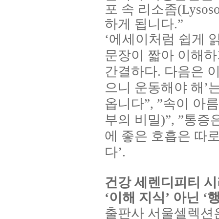
포 속 리소좀
(Lysos
하게 됩니다
.”
‘
에세이처럼 쉽게 
문장이 짧아 이해하
간결하다
.
다음은 이
으니 운동해야 해
’
는
옵니다
”, ”
속이 아
부의 비밀
)”, ”
통증은
에 좋은 호흡은 따로
다
’.
건강 세렌디피티 
‘
이해 지식
’
아닌
‘
행
출판사 서울셀렉션