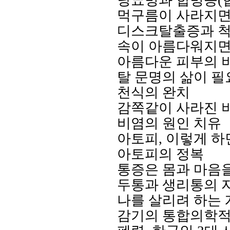
당뇨병과 합병증
(
먹구름이 사라지면
디스크탈출증과 척
속이 아름다워지면
아름다운 피부의 
탈 문명의 삶이 필
천식의 완치
감쪽같이 사라진 
비염의 원인 치유
아토피
,
이렇게 하
아토피의 정복
통증은 몸과 마음
두통과 생리통의 
나를 살리려 하는 
감기의 통합의학적