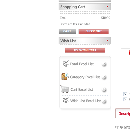
Total
KRW 0
Prices are tax excluded
P
제1부 문법