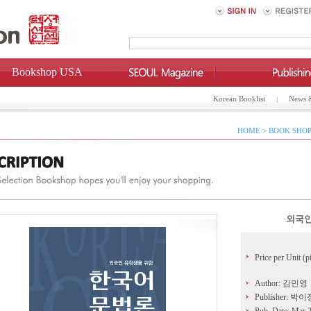
Bookshop USA
Korean Booklist
News 
HOME > BOOK SHOP
외국인
Price per Unit (p
Author: 김민영
Publisher: 박이