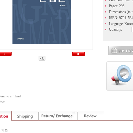
Pub. Date: Mar 
Pages: 296
Dimensions (in i
ISBN: 9791158
Language: Kore
Quantity:
Send to a friend
rint
 기초