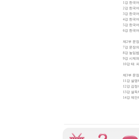
1강 한국어
2강 한국어
3강 한국어
4강 한국어의
5강 한국어의
6강 한국어
제2부 문
7강 문장
8강 높임
9강 시제와
10강 태:
제3부 문
11강 설명
12강 감
13강 설득
14강 제안