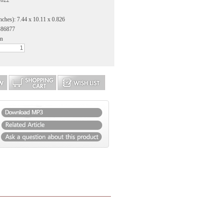
2022
nches): 7.44 x 10.11 x 0.826
486877
an