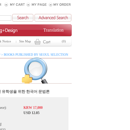
Translation
& Notice
Site Map
(0)
 > BOOKS PUBLISHED BY SEOUL SELECTION
 유학생을 위한 한국어 문법론
iece):
KRW 17,000
USD 12.05
정