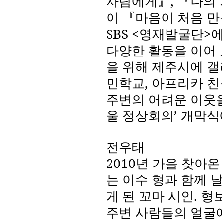
사람에게』
,
『나의
이 『마음이 처음 
SBS <
영재발굴단
>
에
다양한 활동을 이어
을 위해 제주시에 갤
민학교
,
아프리카 친
주변의 어려운 이웃
울 정상회의’ 개막
전우태
2010
년 가을 찾아온
는 이수 형과 함께 
게 된 꼬마 시인
.
형
주변 사람들의 얼굴