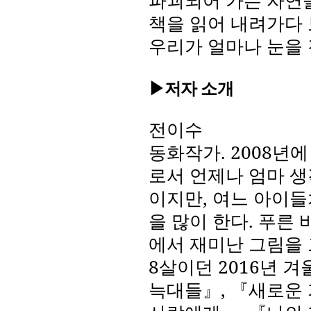
파괴되어 가는 자연을
책을 읽어 내려가다
우리가 얼마나 눈을
▶저자 소개
전이수
동화작가
. 2008
년에
로서 언제나 엄마 생
이지만
,
여느 아이들
을 많이 한다
.
푸른 
에서 재미난 그림을
8
살이던
2016
년 겨
늑대들』
,
『새로운 