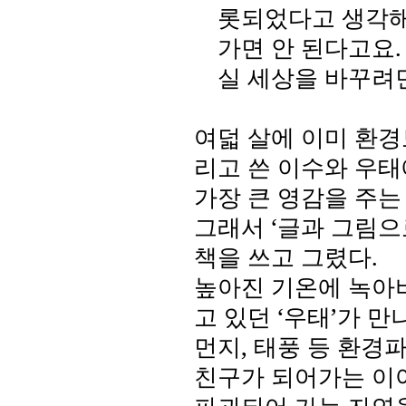
롯되었다고 생각
가면 안 된다고요
실 세상을 바꾸려면
여덟 살에 이미 환
리고 쓴 이수와 우태
가장 큰 영감을 주
그래서
‘
글과 그림으
책을 쓰고 그렸다
.
높아진 기온에 녹아
고 있던 ‘우태’가 
먼지
,
태풍 등 환경
친구가 되어가는 이