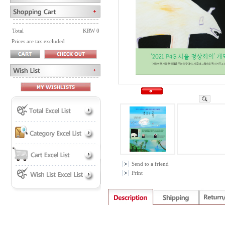
Total
KRW 0
Prices are tax excluded
Send to a friend
Print