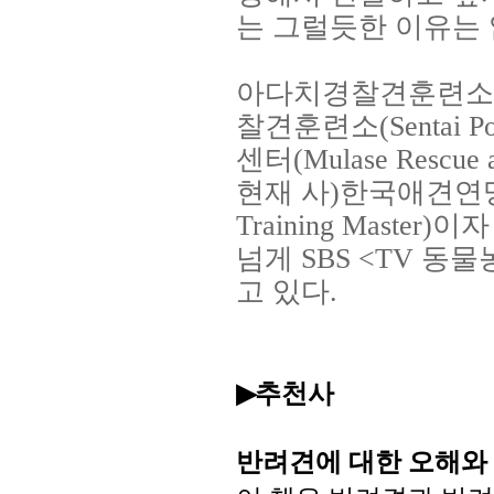
는 그럴듯한 이유는
아다치경찰견훈련소
찰견훈련소
(Sentai P
센터
(Mulase Rescue 
현재 사
)
한국애견연맹
Training Master)
이자
넘게
SBS <TV
동물
고 있다
.
추천사
▶
반려견에
대한
오해와