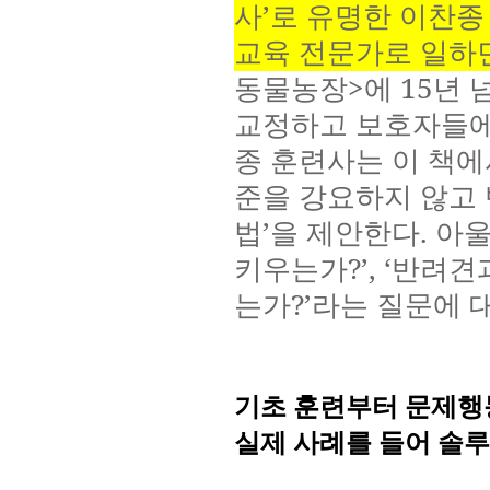
사
’
로 유명한 이찬종
교육 전문가로 일하
동물농장
>
에
15
년 
교정하고 보호자들에
종 훈련사는 이 책
준을 강요하지 않고 
법
’
을 제안한다
.
아울
키우는가
?’, ‘
반려견과
는가
?’
라는 질문에 
기초
훈련부터
문제행
실제
사례를
들어
솔루