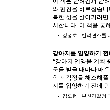
이
책은
반려견과
반려
와
편견을
바로잡습니
복한
삶을
살아가려면
시합니다
이
책을
통
.
강성호
반려견스쿨
_
강아지를
입양하기
전
“강아지
입양을
계획
문을
받을
때마다
매우
함과
걱정을
해소해줄
지를
입양하기
전에
먼
김도형
부산경찰청
_