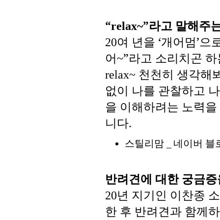
“
”
라고
말해주
relax~
여
년을
‘
개어멈
’
으
20
어
”
라고
소리치곤
하
~
천천히
생각해
relax~
없이
나를
관찰하고
나
을
이해하려는
노력을
니다
.
스틸리맘
네이버
블
_
반려견에
대한
궁금증
년
지기인
이찬종
소
20
한
후
반려견과
함께하