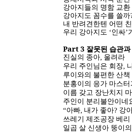
강아지들의
명함
교환
강아지도
꼼수를
쓸까
내
반려견한텐
어떤
친
우리
강아지도
인싸
‘
’
Part 3
잘못된 습관과
진실의 종아
,
울려라
우리 주인님은 회장
,
루이와의 불편한 산책
분홍이의 응가 마스터
이름 갖고 장난치지 마
주인이 분리불안이네
“아빠
,
내가 좋아
?
강아
쓰레기 제조공장 베리
일곱 살 신생아 뚱이의