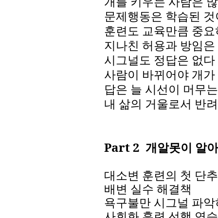
개를 키우는 사람은 많
문제행동은 학습된 것
훈련도 교육만큼 중요
지나친 허용과 방임은
시그널도 정답은 없다
사람이 바뀌어야 개가
답은 늘 시선이 머무는
내 삶의 거울로서 반
Part 2
개알못이 알아
대소변
훈련의
첫
단추
배변
실수
해결책
욕구불만
시그널
파악
사회화
훈련
선행
연습