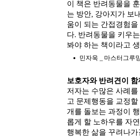
이
책은
반려동물을
훈
는
방안
강아지가
보
,
움이
되는
간접경험을
다
반려동물을
키우는
.
봐야
하는
책이라고
생
민자욱
마스터그루
_
보호자와
반려견이
함
저자는
수많은
사례를
고
문제행동을
교정할
개를
돌보는
과정이
행
롭게
할
노하우를
자연
행복한
삶을
꾸려나가