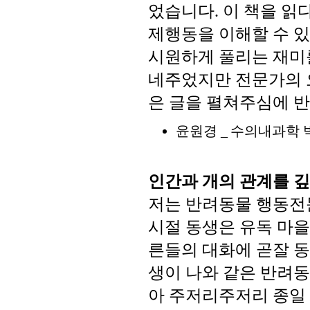
었습니다
이
책을
읽
.
제행동을
이해할
수
있
시원하게
풀리는
재미
네주었지만
전문가의
은
글을
펼쳐주심에
반
윤원경
수의내과학
_
인간과
개의
관계를
깊
저는
반려동물
행동전
시절
동생은
유독
마을
른들의
대화에
곧잘
동
생이
나와
같은
반려동
아
주저리주저리
종일