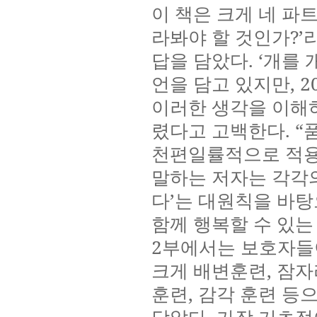
이 책은 크게 네 파
라봐야 할 것인가
?’
답을 담았다
. ‘
개를 
언을 담고 있지만
, 2
이러한 생각을 이해
렸다고 고백한다
. “
천편일률적으로 적용
말하는 저자는 각각
다
’
는 대원칙을 바탕
함께 행복할 수 있는
2
부에서는 보호자들
크게 배변훈련
,
잠자
훈련
,
감각 훈련 등
담았다
.
가장 기초적