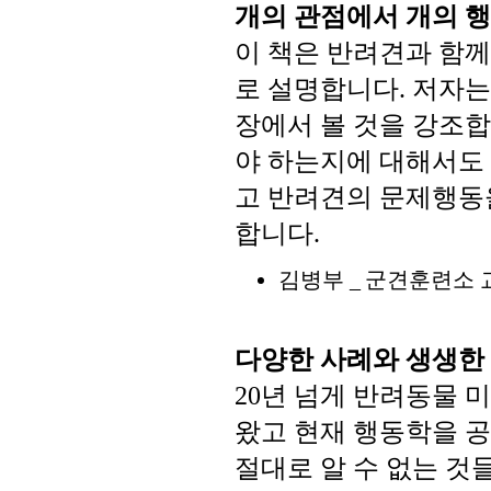
개의
관점에서
개의
행
이
책은
반려견과
함께
로
설명합니다
저자는
.
장에서
볼
것을
강조합
야
하는지에
대해서도
고
반려견의
문제행동
합니다
.
김병부
군견훈련소
_
다양한
사례와
생생한
년
넘게
반려동물
미
20
왔고
현재
행동학을
공
절대로
알
수
없는
것