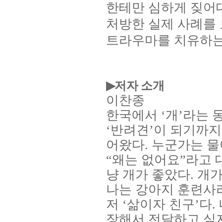
한테만 심하게 짖어
처방한 실제 사례를
트라우마를 치유하는
저자 소개
▶
이찬종
한국에서
‘
개
’
라는 
‘
반려견
’
이 되기까지
어왔다
.
누군가는 
“
왜는 없어요
”
라고 
냥 개가 좋았다
.
개가
나는 강아지 훈련사
저
‘
삶이자 친구
’
다
.
장해서 전달하고 싶