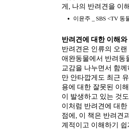
게
나의
반려견을
이
,
이윤주
동
_
SBS <TV
반려견에
대한
이해와
반려견은
인류의
오랜
애완동물에서
반려동
교감을
나누면서
함께
만
안타깝게도
최근
유
용에
대한
잘못된
이해
이
발생하고
있는
것도
이처럼
반려견에
대한
점에
이
책은
반려견
,
계적이고
이해하기
쉽