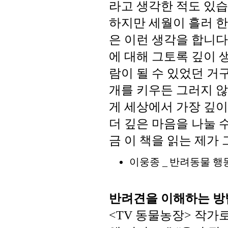
라고
생각한
적도
있습
하지만
세월이
흘러
한
은
이런
생각을
합니다
에
대해
그토록
깊이
람이
될
수
있었던
거
개를
키우든
그러지
않
게
세상에서
가장
깊이
더
깊은
마음을
나눌
금
이
책을
읽는
제가
이웅종
반려동물
행
_
반려견을
이해하는
방
동물농장
작가
<TV
>