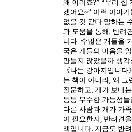
왜
이러죠
”
“
우리
집
?
겠어요
”
이런
이야기
~
없을
것
같다
말하는
과
도움을
통해
반려
,
니다
수많은
개들을
.
국은
개들의
마음을
읽
만들지
않았을까
생각
《나는
강아지입니다
는
책이
아니라
왜
그
,
질문하고
개가
보내는
,
등등
무수한
가능성들
다른
사람과
개가
가족
이
필요한지
반려견을
,
책입니다
지금도
반려
.