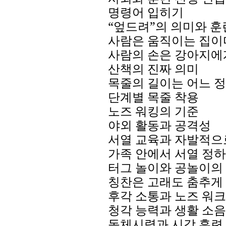
명령어
입히기
“엎드려”의
의미와
훈
사람은
움직이는
집이
사람의
손은
강아지에
산책의
진짜
의미
목줄의
길이는
어느
정
단계별
목줄
착용
노즈
워킹의
기준
야외
활동과
공격성
서열
교육과
자발적으
가족
안에서
서열
정하
터그
놀이와
공놀이의
칭찬은
고래도
춤추게
후각
소통과
노즈
워크
청각
능력과
생활
소음
동체시력과
시각
훈련