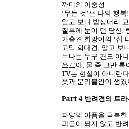
까미의 이중성
‘무는 것
’
은 나의 행복
알고 보니 밥상머리 
질투에 눈이 먼 당신
,
가출견 희망이의
‘
집 
고막 학대견
,
알고 보
누나는 누구 편도 아
쪼꼬야
,
물 좀 그만 틀
TV
는 현실이 아니란
옷과 분리불안이 생겼
Part 4
반려견의 트라
파양의 아픔을 극복한
괴물이 되지 않고 반려