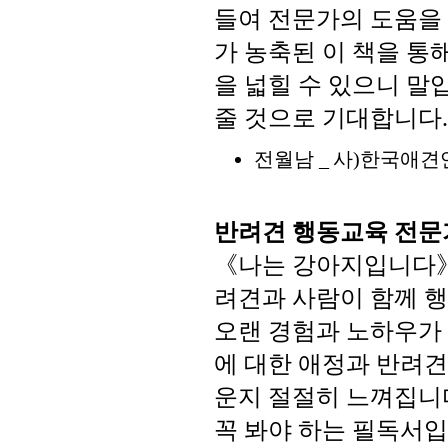
들여
전문가의
도움을
가
농축된
이
책을
통
을
넓힐
수
있으니
말
줄
것으로
기대합니다
.
전월남
사
한국애견
_
)
반려견
행동교육
전문
《나는
강아지입니다
려견과
사람이
함께
행
오랜
경험과
노하우가
에
대한
애정과
반려견
운지
절절히
느껴집니
꼭
봐야
하는
필독서입