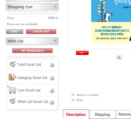
Total
KRW 0
Prices are tax excluded
Send to a friend
Print