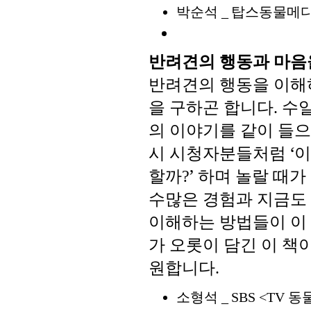
박순석
탑스동물메
_
반려견의
행동과
마음
반려견의
행동을
이해
을
구하곤
합니다
수
.
의
이야기를
같이
들으
시
시청자분들처럼
‘
이
할까
’
하며
놀랄
때가
?
수많은
경험과
지금도
이해하는
방법들이
이
가
오롯이
담긴
이
책
원합니다
.
소형석
동
_
SBS <TV