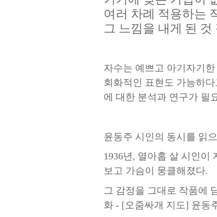
여러
차례
적용하는 작
그 느낌을 내게 된 것
자수는 예쁘고 아기자기한
회화적인 표현도 가능하다
에 대한 분석과 연구가 필
윤동주 시인의 동시를 읽으
1936
년
,
열아홉 살 시인이 
보고 가슴이 뭉클해졌다
.
그 감정을 그대로 작품에 
화
- [
오줌싸개 지도
]
윤동주