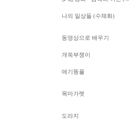
나의 일상들
(
수채화
)
동영상으로 배우기
개쑥
부쟁이
애기똥풀
목마가렛
도라지