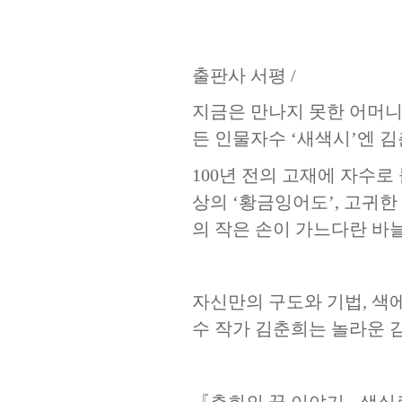
출판사 서평
/
지금은 만나지 못한 어머니
든 인물자수
‘
새색시
’
엔 
100
년 전의 고재에 자수로
상의
‘
황금잉어도
’,
고귀한 
의 작은 손이 가느다란 바
자신만의 구도와 기법
,
색에
수 작가 김춘희는 놀라운 
『
춘희의 꿈 이야기
-
색실