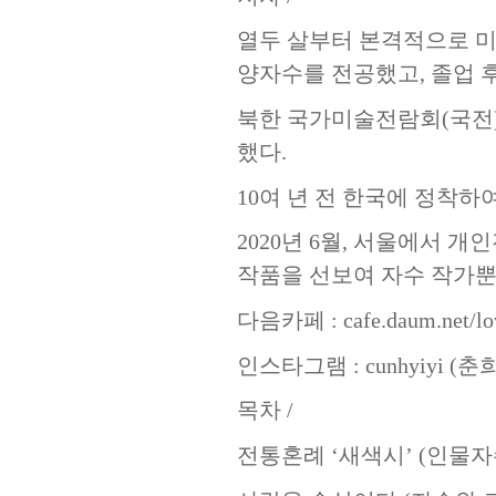
열두 살부터 본격적으로 
양자수를 전공했고
,
졸업 
북한 국가미술전람회
(
국전
했다
.
10
여 년 전 한국에 정착하
2020
년
6
월
,
서울에서 개
작품을 선보여 자수 작가
다음카페
: cafe.daum.net/lo
인스타그램
: cunhyiyi (
춘
목차
/
전통혼례
‘
새색시
’ (
인물자