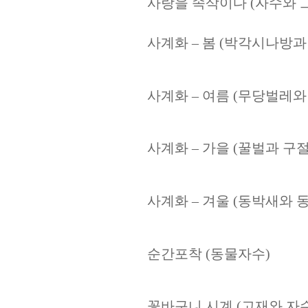
사랑을 속삭이다
(
자수와 
사계화
–
봄
(
박각시나방과
사계화
–
여름
(
무당벌레와
사계화
–
가을
(
꿀벌과 구
사계화
–
겨울
(
동박새와 
순간포착
(
동물자수
)
꽃바구니 시계
(
고재와 자