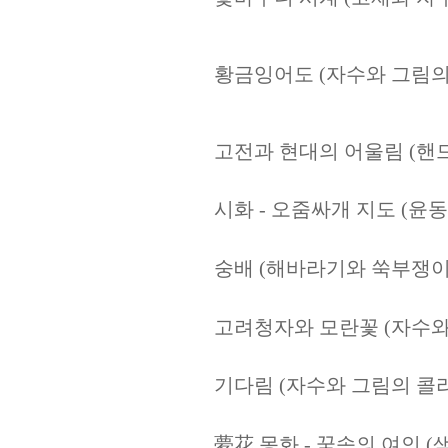
황금잉어도
(
자수와 그림의
고전과 현대의 어울림
(
핸
시화
-
오줌싸개 지도
(
윤동
숭배
(
해바라기와 쑥부쟁
고려청자와 모란꽃
(
자수와
기다림
(
자수와 그림의 콜
夢花
몽화
-
꿈속의 여인
(