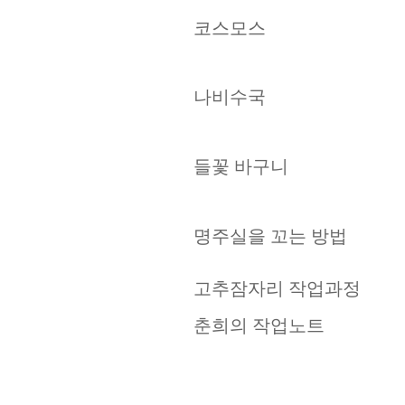
코스모스
나비수국
들꽃 바구니
명주실을 꼬는 방법
고추잠자리 작업과정
춘희의 작업노트