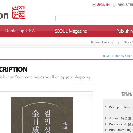
Bookshop USA
Korean Booklist
News 
HOME > BOOK SHOP
김일성 
Price per Unit (p
Author: 유순호
Publisher: 
Pub. Date: Aug 