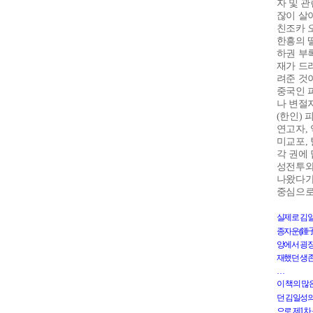
자 및 
잖이 살
친조카 
한흥의 
하권 부
재가 드
려준 것
중국인 
나 변절
(
한인
)
피
연고자
,
미교포
,
각 권에
성전투와
나왔다가
중심으
실제로
김
鍾
종자운
(
앙에서
굉
재했던
생
…
이
책의
많
던
김일성
으로
제
1
차