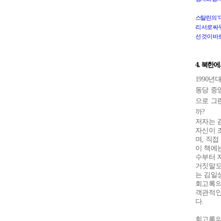
스탈린의
리
서로
싸
선
것이
바
4.
북한에
1990
년
동당 중
으로 그
까
?
저자는 
자신이 
며
,
직접
이 책에
수부터 
거짓말도
는 김일
회고록의
객관적인
다
.
회고록의