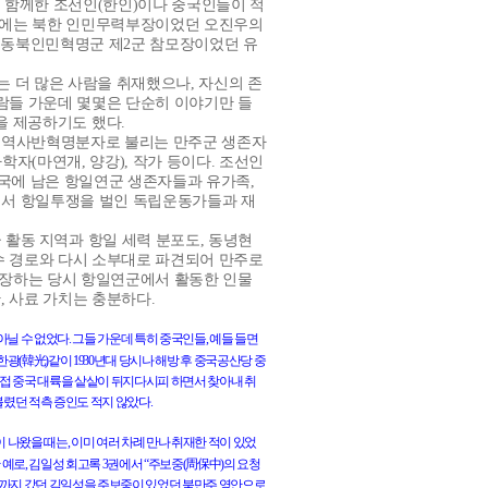
 함께한 조선인
(
한인
)
이나 중국인들이 적
에는 북한 인민무력부장이었던 오진우의
 동북인민혁명군 제
2
군 참모장이었던 유
는 더 많은 사람을 취재했으나
,
자신의 존
람들 가운데 몇몇은 단순히 이야기만 들
을 제공하기도 했다
.
 역사반혁명분자로 불리는 만주군 생존자
사학자
(
마연개
,
양강
),
작가 등이다
.
조선인
국에 남은 항일연군 생존자들과 유가족
,
에서 항일투쟁을 벌인 독립운동가들과 재
 활동 지역과 항일 세력 분포도
,
동녕현
수 경로와 다시 소부대로 파견되어 만주로
등장하는 당시 항일연군에서 활동한 인물
만
,
사료 가치는 충분하다
.
아닐
수
없었다
.
그들
가운데
특히
중국인들
,
예들
들면
韓光
한광
(
)
같이
1930
년대
당시나
해방
후
중국공산당
중
접
중국
대륙을
샅샅이
뒤지다시피
하면서
찾아내
취
불렸던
적측
증인도
적지
않았다
.
이
나왔을
때는
,
이미
여러
차례
만나
취재한
적이
있었
周保中
한
예로
,
김일성
회고록
3
권에서
“주보중
(
)
의
요청
까지
갔던
김일성을
주보중이
있었던
북만주
영안으로