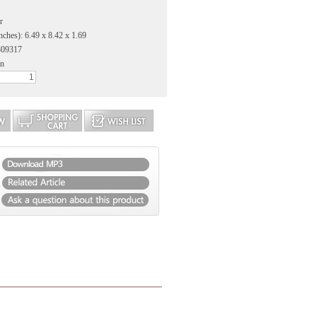
r
nches): 6.49 x 8.42 x 1.69
809317
an