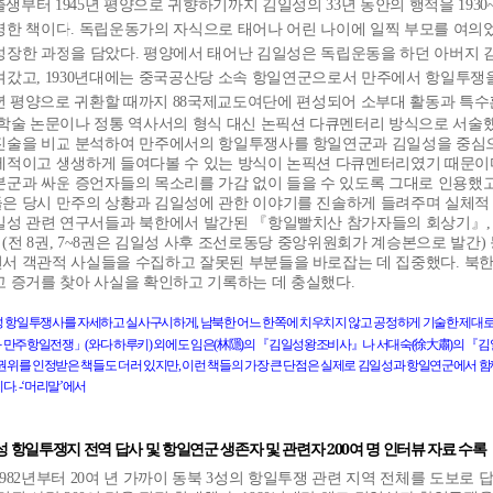
출생부터
1945
년 평양으로 귀향하기까지 김일성의
33
년 동안의 행적을
1930
명한 책이다
.
독립운동가의 자식으로 태어나 어린 나이에 일찍 부모를 여의
성장한 과정을 담았다
.
평양에서 태어난 김일성은 독립운동을 하던 아버지 
겨갔고
, 1930
년대에는 중국공산당 소속 항일연군으로서 만주에서 항일투쟁
년 평양으로 귀환할 때까지
88
국제교도여단에 편성되어 소부대 활동과 특수
 학술 논문이나 정통 역사서의 형식 대신 논픽션 다큐멘터리 방식으로 서술
진술을 비교 분석하여 만주에서의 항일투쟁사를 항일연군과 김일성을 중심
제적이고 생생하게 들여다볼 수 있는 방식이 논픽션 다큐멘터리였기 때문이
본군과 싸운 증언자들의 목소리를 가감 없이 들을 수 있도록 그대로 인용했
은 당시 만주의 상황과 김일성에 관한 이야기를 진솔하게 들려주며 실체적 
일성 관련 연구서들과 북한에서 발간된 『항일빨치산 참가자들의 회상기』
』
(
전
8
권
, 7~8
권은 김일성 사후 조선로동당 중앙위원회가 계승본으로 발간
)
서 객관적 사실들을 수집하고 잘못된 부분들을 바로잡는 데 집중했다
.
북한
고 증거를 찾아 사실을 확인하고 기록하는 데 충실했다
.
성
항일투쟁사를
자세하고
실사구시하게
,
남북한
어느
한쪽에
치우치지
않고
공정하게
기술한
제대
林隱
徐大肅
과
만주항일전쟁
」
(
와다
하루키
)
외에도
임은
(
)
의
『
김일성왕조비사
』
나
서대숙
(
)
의
『
김
권위를
인정받은
책들도
더러
있지만
,
이런
책들의
가장
큰
단점은
실제로
김일성과
항일연군에서
함
이다
. -
‘
머리말
’
에서
성
항일투쟁지
전역
답사
및
항일연군
생존자
및
관련자
200
여
명
인터뷰
자료
수록
982
년부터
20
여 년 가까이 동북
3
성의 항일투쟁 관련 지역 전체를 도보로 