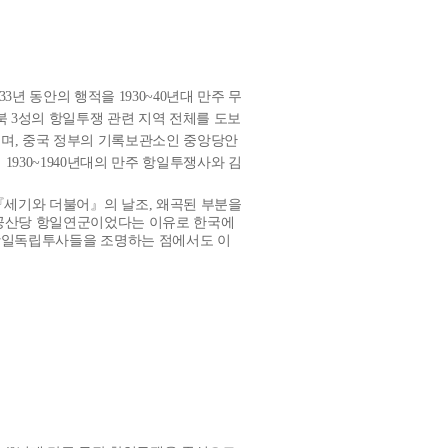
33
년 동안의 행적을
1930~40
년대 만주 무
북
3
성의 항일투쟁 관련 지역 전체를 도보
으며
,
중국 정부의 기록보관소인 중앙당안
여
1930~1940
년대의 만주 항일투쟁사와 김
 『세기와 더불어』의 날조
,
왜곡된 부분을
공산당 항일연군이었다는 이유로 한국에
항일독립투사들을 조명하는 점에서도 이