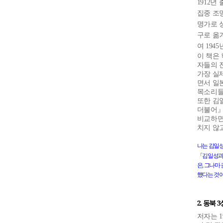
1912
년 
집중 조
명가로 
구로 옮
여
1945
이 책은
자들의 
가장 실
면서 일
목소리들
또한 김
더불어
비교하면
치지 않
나는
김일
「
김일성
은
,
그나마
했다는
것
2.
동북
3
저자는
1