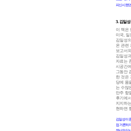
피신시켰
3.
김일성
이 책은
미국
,
일
김일성의
온 관련
보고서와
김일성과
자료는 
시공간에
그동안 
한 것은
당에 몸
는 수많
만주 항
후기에서
지지하는
현하면 
김일성이
접
거론하
쟁사와
당