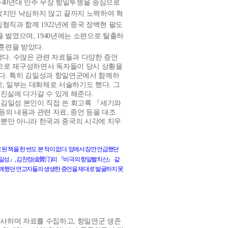
~40
년대 만주 무장 항일투쟁을 중심으로
었지만 낙심하지 않고 끝까지 노력하여 혁
김형직과 함께
1922
년에 중국 장백현 팔도
을 벌였으며
, 1940
년에는 소련으로 탈출하
훈련을 받았다
.
했다
.
수많은 관련 자료들과 다양한 증언
으로 재구성하면서 독자들이 당시 상황을
다
.
특히 김일성과 항일연군에서 함께하
고
,
일부는 대화체로 서술하기도 했다
.
그
진실에 다가갈 수 있게 해준다
.
,
김일성 본인이 직접 쓴 회고록 『세기와
등의 내용과 관련 자료
,
증언 등을 대조
뿐만 아니라 한국과 중국의 시각에 치우
로
된
책을
한
번도
본
적이
없다
.
앞에서
잠깐
언급했던
金贊汀
일성
』
,
김찬정
(
)
의
『
비극의
항일빨치산
』
같
께했던
연고자들의
생생한
증언을
제대로
발굴하지
못
답사하며 자료를 수집하고
,
항일연군 생존