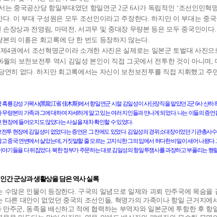
서는 중국공산당 항일부대였던 항일연군
2
군
6
사가 독립적인 ‘조선인민혁명
한다
.
이 부대 구성원은 모두 조선인이라고 주장한다
.
하지만 이 부대는 중
 손장상과 전영림
,
마덕전
,
서괴무 및 중대장 무량본 등은 모두 중국인이다
량본의 이름은 회고록에 단 한 번도 등장하지 않는다
.
 제
4
권에서 조선혁명군이라 소개한 사진은 실제로는 일본군 토벌대 사진으
6
월의 보천보전투 역시 김일성 본인이 직접 그곳에서 전투한 것이 아니며
,
 당연히 없다
.
하지만 회고록에서는 자신이 보천보전투를 직접 지휘했고 주민
黑龍江省
佳木斯
국
흑룡강성
가목사
(
)
에서
항일연군
시절
김일성이
사단장직을
맡았던
2
군
6
사
산하
8
자
무량본의
가족과
그에
대하여
자세하게
알고
있는
여러
지인들과
만나게
되었다
.
나는
이들의
증언
보
현장에
들어오지도
않았다는
사실을
재차
확인할
수
있었다
.
보전투
현장에
김일성이
없었다는
증언은
그
전에도
있었다
.
김일성의
경위소대장이었던
기관총사수
않고
중국
연변에서
살았는데
,
거짓말할
줄
모르는
고지식한
그의
입에서
허다한
비밀이
새어
나왔다
.
이야기들을
다
뒤집었다
.
북한
정부가
주문하는
대로
김일성의
항일투쟁사를
과장하고
부풀리는
행
인간
군상과
생활상을
담은
역사
실록
는 수많은 인물이 등장한다
.
구국의 일념으로 일제와 괴뢰 만주국에 목숨을
는 다른 대안이 없었던 중국의 조선인들
,
혁명가의 가족이나 항일 근거지에서
 만주군
,
동족을 배신하고 적에 협력하는 부역자와 일본군에 투항한 후 항