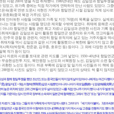
관련된 사람
200
여 명을 직접 취재했다
. 1980
년대만 해도 김일성과 항일투쟁을
아 있었고
,
유가족 중에는 직접 작가에게 연락하여 만난 사람도 있었다
.
그중
오은숙
(
중국 연변 도문시 석현진 거주
)
과 항일연군 시절 김일성 직계 상사로
딸 유효화
(
중국 북경 거주
)
도 있다
.
록에 인터뷰한 사람들
142
명
(
외 가족 및 지인
76
명
)
의 목록을 실었다
.
실제로
러나는 것을 꺼리는 사람들 명단은 제외할 수밖에 없었다
.
취재에 응해준 사
이 아니라 항일연군 활동 관련 회고 자료나 김일성과 관련한 사진과 기록 등
피취재자들은 김일성과 같이 활동한 항일연군 생존자와 유가족
,
연고자들과
자
,
만주국 경찰 등 관련자
,
여전히 항일 유적지에 살고 있는 거주자들과 역
취재자들 역시 김일성과 같은 시기에 활동했으나 북한에 들어가지 않고 중
역사학자
(
박창욱
,
한준광
,
김우종
,
호유인 등
)
등이다
.
그 외에 다양한 조직
탈북 작가 등이 있다
.
 답사 자료와 사료를 토대로 관련 지도를 그려 넣었다
. 1930~40
년대 항일연군
 무송현성전투 지도
,
북만원정 노선도와 서북원정 노선
,
김일성의 소련 철
 귀환한 노선도 등이다
.
하권 부록에 김일성 및 일가의 사진들과 이 책에 
로
288
명의 사진도 실었다
.
구하기 쉽지 않았고 사진의 상태도 썩 좋지 않지
일성과
함께
항일투쟁을
했던
조선인
,
또는
중국인들이
적지
않게
살아
있어서
나에게는
여간
다행이
子雲
王一知
李
荆璞
魏抱一
楊光華
),
왕일지
(
),
이형박
(
)
같은
사람뿐만
아니라
나아가
위포일
(
),
양광화
(
),
장히
높은
위치에
있던
고위
간부들이
모두
살아
있었고
나를
직접
만나주기까지
했다
.
내가
두
발로
직
존자들
가운데는
당시
만주국
정부에
소속되어
일본군에
협력했던
,
그래서
‘한간’
또는
‘얼구이즈’로
은
자료가
그들
또는
그들의
유가족에게서
적지
않게
나왔다
.
그러다가
『세기와
더불어』
3
권과
4
권
의
항일연군
시절
중국인
전우
이형박과
또
만나
(1998
년
)
몇
가지
역사
사실
고증을
진행하기도
했다
.
북만원정을
진행했다
.
”고
한
고백은
전혀
사실에
들어맞지
않는다
.
당시
‘민생단’으로
몰려
처형
직전