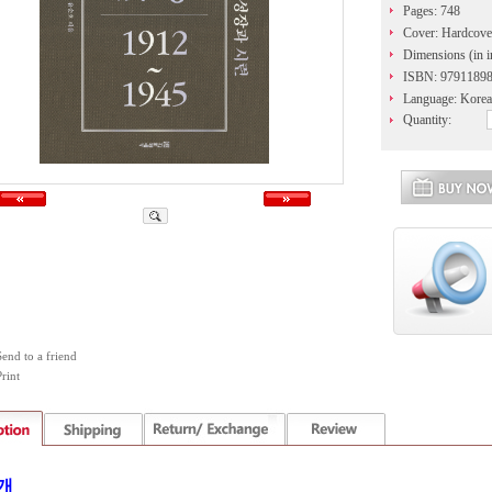
Pages: 748
Cover: Hardcove
Dimensions (in i
ISBN: 9791189
Language: Kore
Quantity:
Send to a friend
rint
개