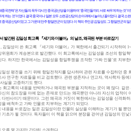
‘대중국전략’은
자신들의
꼭두각시인
중국공산당을
이용하여
‘중국인들끼리
서로
싸우게
하는
것’이
우게
하는
것’이었다
.
결국
중국이나
일본
모두
소련공산당의
손아귀에서
놀아난
꼴이었다
.
결국
소련
로
중국공산당이었고
그
가운데
만주
항일연군이
있었다
.
이
책의
주인공
김일성도
그
항일연군의
일
서
발간된
김일성
회고록
『세기와
더불어』의
날조
,
왜곡된
부분
바로잡기
대
,
김일성이 쓴 회고록 『세기와 더불어』가 북한에서 출간되기 시작하여
1
앙위원회가 계승본으로 발간했다
.
이 회고록에서는 김일성을 조선의 항일혁
린다
.
하지만 한국에서는 김일성을 항일투쟁을 조작한 ‘가짜 인물’로 치부한
김일성 평전을 쓰기 위해 항일전적지를 답사하며 관련 자료를 수집하던 중
조사 연구한 자료들을 비교 검토했다
.
관련 생존자나 연고자
,
역사학자 등에
 사실을 고증하기도 했다
.
는 회고록의 내용을 반박하거나 왜곡된 부분을 지적하는 곳이 꽤 많다
.
같은
자신의 참모장을 아예 없는 존재로 만드는 왜곡뿐만 아니라 자신의 업적이 
 다반사이기 때문이다
.
그런 왜곡과 거짓이 북한에서는 김일성을 신격화하
성을 배척하고 가짜 인물로 치부하는 계기가 되었다
.
 내용을 바로잡는 일은 김일성이란 인물의 실상을 이해하는 계기가 될 뿐만
 기초가 될 것이다
.
독자들이 이 책을 읽으며 분장을 걷어낸 김일성의 민낯
 오류 몇 가지만 간단히 소개한다
.