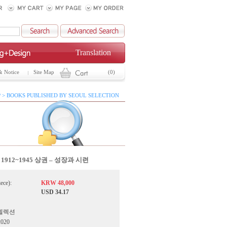
Translation
& Notice
Site Map
(0)
 > BOOKS PUBLISHED BY SEOUL SELECTION
1912~1945 상권 – 성장과 시련
iece):
KRW 48,000
USD 34.17
서울셀렉션
2020