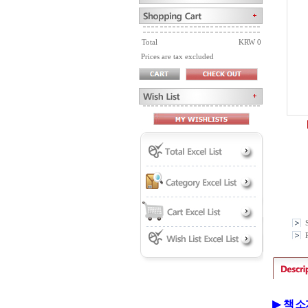
Total
KRW 0
Prices are tax excluded
P
▶
책
소