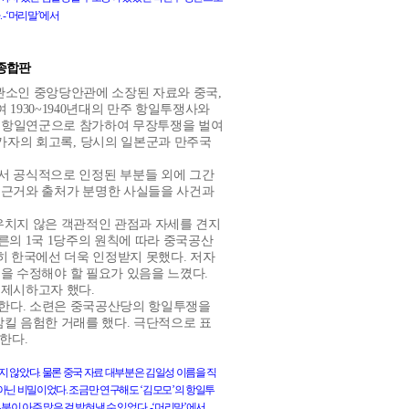
. -
‘머리말’에서
종합판
보관소인 중앙당안관에 소장된 자료와 중국
,
여
1930~1940
년대의 만주 항일투쟁사와
 항일연군으로 참가하여 무장투쟁을 벌여
참가자의 회고록
,
당시의 일본군과 만주국
서 공식적으로 인정된 부분들 외에 그간
 근거와 출처가 분명한 사실들을 사건과
우치지 않은 객관적인 관점과 자세를 견지
테른의
1
국
1
당주의 원칙에 따라 중국공산
히 한국에선 더욱 인정받지 못했다
.
저자
을 수정해야 할 필요가 있음을 느꼈다
.
 제시하고자 했다
.
찰한다
.
소련은 중국공산당의 항일투쟁을
삼킬 음험한 거래를 했다
.
극단적으로 표
적한다
.
지
않았다
.
물론
중국
자료
대부분은
김일성
이름을
직
아닌
비밀이었다
.
조금만
연구해도
‘김모모’의
항일투
부분이
아주
많은
걸
밝혀낼
수
있었다
. -
‘머리말’에서