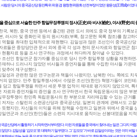
王潤成
던
사람은
당시의
중국공산당
동만특위
위원
겸
왕청현위원회
선전부장이었던
왕윤성
(
)
이었다
을
중심으로
서술한
만주
항일무장투쟁의
정사
(
正史
)
와
비사
(
祕史
),
야사
(
野史
)
의
 한국
,
북한
,
중국 연변 등에서 출간된 관련 도서 외에도 중국 정부의 기록
본
,
러시아 및 중화민국 등의 원시자료
(
부록
,
참고문헌 목록 참조
)
를 참고하
 역할을 최대한 입체적으로 재현했다
.
김일성과 많은 조선인이 중국공산당
 자료들은 중앙당안관 문서 외에 중국 각 성과 현의 문사자료와 항일연군 
 현황자료 등을 조사 연구하는 과정에서 허다하게 찾아낼 수 있었다
.
 조선인 항일연군 참가자를 중심으로 당시 만주 항일투쟁 상황을 재현하면
존재하나 드러나지 않았던 비사들과 증언자들을 통해 수집한 야사들 가운데
 맞추어 재구성했다
.
김일성과 관련한 많은 연구논문과 책들이 나왔지만
,
남북한 어느 쪽에도 치
 거의 없었다
.
만주 항일투쟁사에서 수많은 조선인
(
한인
)
혁명가들이 코민
을 담고 항일투쟁을 하면서 세운 투쟁 업적이 제대로 평가되지 않았으며
,
특
은 자료와 증언자들의 증언을 조사 연구하면서 한국 독립운동사의 많은 부분
일무장투쟁이 한민족 독립운동사의 한 부분으로 자리매김할 수 있는 근거를
 저자는 스탈린의 소련공산당과 중국공산당
,
일본의 관계에 관해서도 고
 듯했지만
,
자신들의 이익을 위해 정책을 수정하고 일본과 뒤에서 중국을 
항일연군과 조선인
(
한인
)
들은 소련의 지시대로 움직이는 선봉대였음을 지
중국공산당에서
활동하기
시작하면서부터였다
.
이런
자료들을
중국에서
찾아내는
일은
그다지
어렵
지
않았다
.
김일성을
‘김모모’로
대체하기
일쑤였다
.
그
‘김모모’가
바로
김일성이라는
것은
이미
비밀
시
북한에서
하늘
높은
줄
모르게
명성을
날리던
‘항일
명장
김일성’의
항일투쟁사에
서로
맞지
않는