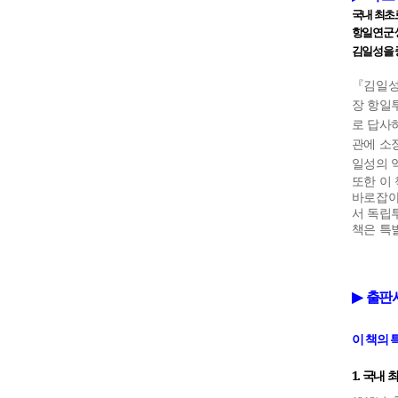
국내
최초
항일연군
김일성을
『김일
장 항일
로 답사
관에 소
일성의 
또한 이
바로잡아
서 독립
책은 특
▶
출판
이
책의
1.
국내