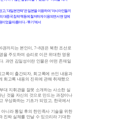
었고
,
‘대일본전략’은
일본을
이용하여
‘아시아인들끼
의
대중국
침략
책동에
철저하게
이용되면서
맨
앞에
원이었을
따름이다
. -
‘후기’에서
~6
권까지는 본인이
, 7~8
권은 북한 조선로
명을 주도하여 승리로 이끈 위대한 영웅
다
.
과연 김일성이란 인물은 어떤 존재일
 회고록이 출간되자
,
회고록에 쓰인 내용과
게 회고록 내용의 진위에 관해 취재했으
 부대 지휘관을 잘못 소개하는 사소한 실
아닌 것을 자신의 것으로 만드는 과장이나
고 우상화하는 기초가 되었고
,
한국에서
 아니라 통일 후의 한민족사 기술을 위한
과 진짜 실체를 만날 수 있으리라 기대한