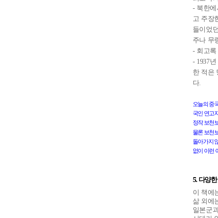
-
북한에
고 주장
들이었던
주나 무
-
회고록
- 1937
년
한 적은
다
.
오늘의
중
국인
연고
정작
보천
물론
보천
돌아가지
없이
이런
5.
다양한
이 책에
삶 외에
일본군과