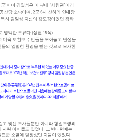
군’이며 김일성은 이 부대 ‘사령관’이라
국공산당 소속이며
, 2
군
6
사 산하의 연대장
.
특히 김일성 자신의 참모장이었던 왕작
로 명백한 오류다
.(
상권
19
쪽
)
더더욱 보천보 주민들을 모아놓고 연설을
들의 열렬한 환영을 받은 것으로 묘사한
연대에서
중대장으로
복무한
적
있는
아주
중요한
중
을
토대로
1937
년
6
월
,
‘보천보전투’
당시
김일성
본인은
姜渭龍
강위룡
(
)
은
1945
년
광복
이후
북한으로
곧바로
그러다가
북한으로
돌아간
다음에는
강위룡도
어쩔
수
렬에
가담할
수밖에
없었을
것이다
. -
‘머리말’에서
 걸고 맞선 투사들뿐만 아니라 항일투쟁의
 자란 아이들도 있었다
.
그 반대편에는
일연군 소멸에 앞장섰던 자들이 있었다
.