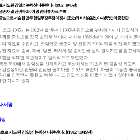
로
시도된
김일성
논픽션
다큐멘터리
(1912~1945
년
)
생존자
및
관련자
200
여
명
인터뷰
자료
수록
正史
祕史
野史
중심으로
서술한
만주
항일무장투쟁의
정사
(
)
와
비사
(
),
야사
(
)
의
종합판
성
1912~1945
』는
1912
년 출생부터
1945
년 평양으로 귀향하기까지 김일성의
투쟁을 중심으로 집중 조명한 책이다
.
저자는
1982
년부터
20
여 년 가까이 동
하며 자료를 수집하고
,
항일연군 생존자 및 관련자
200
여 명을 직접 취재했
장된 자료와 중국
,
미국
,
일본
,
러시아 및 중화민국 등의 원시자료를 참고하
역할을 최대한 객관적이고 입체적으로 재현했다
.
 책은 북한에서 김일성을 신격화하고 우상화하는 기초가 된 김일성 회고록
 김일성이란 인물의 민낯을 들여다볼 수 있게 해준다
.
아울러 그동안 중국
투사로 인정받지 못했고 북한에서도 김일성 신화 만들기에 밀려 잊혀버린 
별한 가치가 있다
.
사
서평
특징
최초로
시도된
김일성
논픽션
다큐멘터리
(1912~1945
년
)