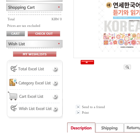
Total
KRW 0
Prices are tax excluded
Send to a friend
Print