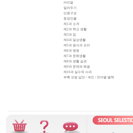
머리말
일러두기
단원구성
등장인물
제1과 소개
제2과 학교 생활
제3과 집
제4과 일상생활
제5과 음식과 요리
제6과 병원
제7과 문화생활
제8과 생활 습관
제9과 문제와 해결
제10과 실수와 사과
부록 모범 답안 / 색인 / 언어별 별책