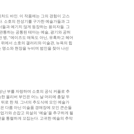
리처드 바인
.
이 작품에는 그의 경험이 고스
다
.
소호의 전성기를 구가한 예술가들과 그
서들과 예기치 않게 등장하는 용의자들
.
그
 관통하는 공통된 테마는 예술
,
광기와 공허
한 병
, “
에이즈도 매독도 아닌
,
유혹하고 헤어
탕 위에서 소호의 갤러리와 미술관
,
뉴욕의 힙
 명소와 현장을 누비며 범인을 찾아 나선
청난 부를 자랑하며 소호의 공식 커플로 추
한 올리버 부인은 어느 날 머리에 총알 두
뒤로 한 채
.
그녀의 추도식에 모인 예술가
은 다름 아닌 미술품 경매장에 모인 큰손들
사업가와 손잡고 외설의
‘
예술
’
을 추구하게 될
면을 통렬하게 꼬집는다
.
고귀한 예술의 추악