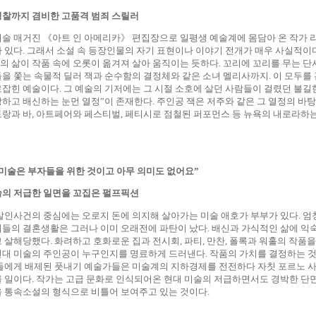
성찰까지 겸비한 고품격 범죄 스릴러
미술 매거진
《
아트 인 아메리카
》
편집장으로 일평생 예술계에 몸담아 온 작가 
 있다
.
그래서 소설 속 등장인물의 자기 표현이나 이야기 전개가 매우 사실적이
의 삶이 작품 속에 오롯이 옮겨져 살아 움직이는 듯하다
.
꼬리에 꼬리를 무는 단
들을 쫓는 속물적 딜러 잭과 순수함의 결정체와 같은 소녀 멜리사까지
.
이 모두를
로잡힌 예술이다
.
그 예술의 기저에는 그 시절 소호에 살던 사람들이 걸렸던 불길
랑하고 배신하는 눈먼 열정
”
이 존재한다
.
주인공 잭은 저주와 같은 그 열정의 바
토랑과 바
,
아트페어와 페스티벌
,
페티시로 점철된 퍼포먼스 등 뉴욕의 내로라하는
미술은 부자들을 위한 것이고 아무 의미도 없어요
”
술의 저급한 일면을 꼬집은 펄프픽션
 살인사건의 중심에는 오로지 돈에 의지해 살아가는 미술 애호가 부부가 있다
.
엄
이들의 결혼생활은 그러나 이미 오래전에 파탄이 났다
.
배신과 가식적인 삶에 익숙
고 살해당했다
.
화려하고 호화로운 집과 전시회
,
파티
,
만찬
,
폴록과 워홀의 작품을 
현대 미술의 주인공이 누구인지를 명료하게 드러낸다
.
작품의 가치를 결정하는 것
들에게 배제된 풋내기 예술가들은 미술계의 지하경제를 전전하다 자칫 포르노 
를 일이다
.
작가는 고급 문화로 인식되어온 현대 미술의 저급하면서도 경박한 단
을 통속소설의 형식으로 비틀어 보여주고 있는 것이다
.