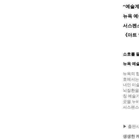
“
예술
뉴욕 예
서스펜스
《
아트
소호를 
뉴욕 예
뉴욕의 
호에서는
녀인 미
뇌질환을 
칭 예술
곳을 누
서스펜스
▶ 출판사
생생한 