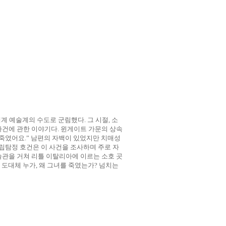
세계 예술계의 수도로 군림했다
.
그 시절
,
소
사건에 관한 이야기다
.
윈게이트 가문의 상속
 죽였어요
.”
남편의 자백이 있었지만 치매성
립탐정 호건은 이 사건을 조사하며 주로 자
관을 거쳐 리틀 이탈리아에 이르는 소호 곳
.
도대체 누가
,
왜 그녀를 죽였는가
?
넘치는