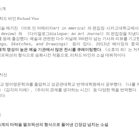
소개
처드 바인
Richard Vine
술 매거진 《
아트 인 아메리카
》의 편집장
.
시카고대학교에서 
Art in America
》와
《
다이얼로그
》의 편집장을 지냈
 Review
Dialogue: An Art Journal
쿨 등에 출강했다
.
예술과 관련된 다수 저널에
300
편이 넘는 기사와 리뷰를 기고
》
등이
있다
년
베이징의
중국
ngs, Sketches, and Drawings
. 2013
제적 명성이 높은 예술 기관에서 많은 전시를 큐레이팅했다
.
《소호의 죄》는 저
펄프픽션의 형식으로 승화시킨 작품으로
,
리처드 바인의 소설 데뷔작이다
.
지선
교 영어영문학과를 졸업하고 성균관대학교 번역대학원에서 공부했다
.
《
나를 
과
《
감각의 미래
》
,
《
우리의 관계를 생각하는 시간
》
등 다양한 책을 번역했다
.
이다
.
평
술계의 타락을 펄프픽션의 형식으로 풀어낸 긴장감 넘치는 소설