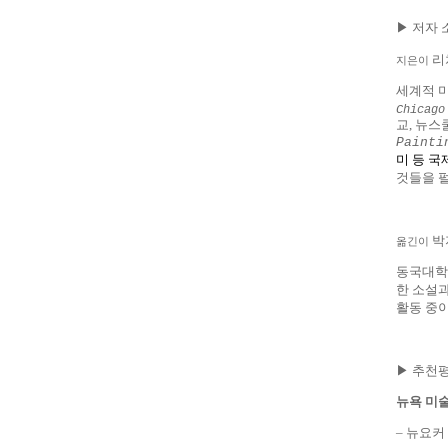
▶ 저자 
리
지은이
세계적 미
Chicago
교
,
뉴스
Painti
미 등 국
것들을 
박
옮긴이
동국대학
한 소설
활동 중
▶
추천
뉴욕 미
–
뉴요커