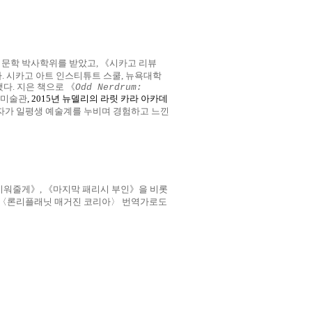
문학 박사학위를 받았고
,
《시카고 리뷰
다
.
시카고 아트 인스티튜트 스쿨
,
뉴욕대학
했다
.
지은
책으로
《
Odd Nerdrum:
미술관
, 2015
년 뉴델리의 라릿 카라 아카데
자가 일평생 예술계를 누비며 경험하고 느낀
지워줄게
》
,
《
마지막 패리시 부인
》
을 비롯
〈
론리플래닛 매거진 코리아
〉
번역가로도