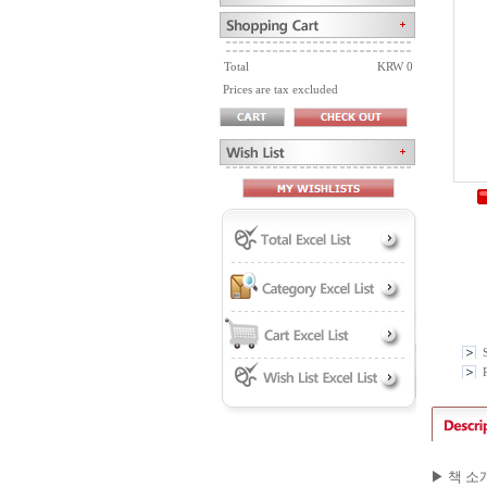
Total
KRW 0
Prices are tax excluded
P
▶ 책 소