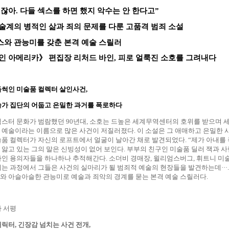
계잖아
.
다들 섹스를 하면 했지 악수는 안 한다고
”
술계의 병적인 삶과 죄의 문제를 다룬 고품격 범죄 소설
와 관능미를 갖춘 본격 예술 스릴러
 인 아메리카
》
편집장 리처드 바인
,
피로 얼룩진 소호를 그려내다
들썩인 미술품 컬렉터 살인사건
,
술가 집단의 어둡고 은밀한 과거를 폭로하다
힙스터 문화가 범람했던
90
년대
,
소호는 드높은 세계무역센터의 호위를 받으며 
 예술이라는 이름으로 많은 사건이 저질러졌다
.
이 소설은 그 애매하고 은밀한 
술품 컬렉터가 자신의 로프트에서 얼굴이 날아간 채로 발견되었다
. “
제가 아내를
앓고 있는 그의 말은 신빙성이 없어 보인다
.
부부의 친구인 미술품 딜러 잭과 사
가인 용의자들을 하나하나 추적해간다
.
소더비 경매장
,
윌리엄스버그
,
휘트니 미술
비는 과정에서 그들은 사건의 실마리가 될 범죄적 예술의 현장들을 발견하는데
···
와 아슬아슬한 관능미로 예술과 죄악의 경계를 묻는 본격 예술 스릴러다
.
 서평
캐릭터
,
긴장감 넘치는 사건 전개
,