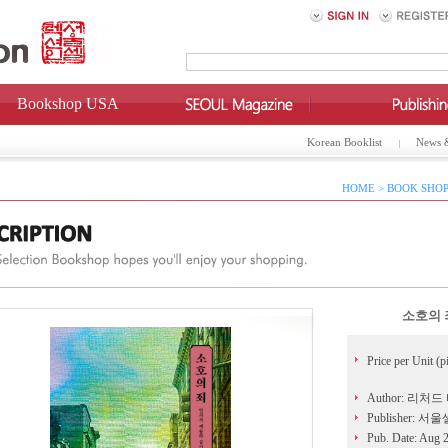
Bookshop USA
Korean Booklist
News 
HOME > BOOK SHOP
소호의 
Price per Unit (p
Author: 리처드
Publisher: 
Pub. Date: Aug 