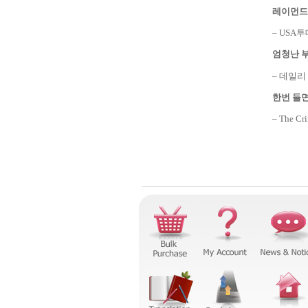
레이먼드
– USA
투
엄청난 
–
데일리
한번 들
– The Cr