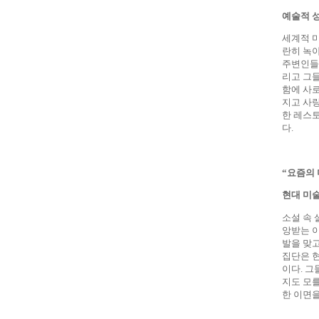
예술적 
세계적 
란히 녹아
주변인들
리고 그
함에 사
지고 사
한 레스
다
.
“
요즘의 
현대 미
소설 속
앙받는 
발을 맞
집단은 
이다
.
그
지도 모
한 이면