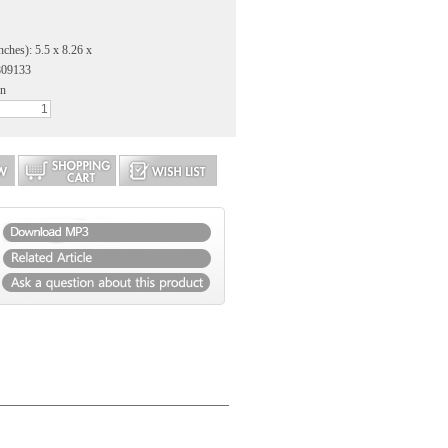
nches): 5.5 x 8.26 x
809133
an