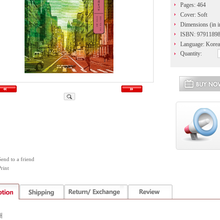
Pages: 464
Cover: Soft
Dimensions (in i
ISBN: 9791189
Language: Kore
Quantity:
Send to a friend
rint
개