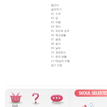
발간사
일러두기
01. 소개
02. 집
03. 여행
04. 취미
05. 외모와 성격
06. 학교생활
07. 병원
08. 음식
09. 날씨
10. 공공장소
11. 한국 생활
12.?만남과 이별
듣기 지문