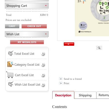
Total
KRW 0
Prices are tax excluded
Send to a friend
Print
Contents