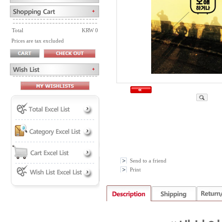
Total
KRW 0
Prices are tax excluded
Send to a friend
Print