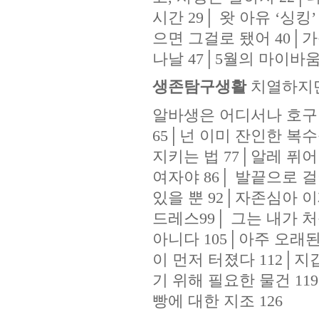
시간 29│ 왓 아유 ‘싱킹
으면 그걸로 됐어 40│가
나날 47│5월의 마이바움
생존탐구생활
치열하지
알바생은 어디서나 호구
65│넌 이미 잔인한 복수
지키는 법 77│알레 퓌어
여자야 86│ 발끝으로 걸
있을 뿐 92│자존심아 이
드레스99│ 그는 내가 
아니다 105│아주 오래된
이 먼저 터졌다 112│지
기 위해 필요한 물건 11
빵에 대한 지조 126