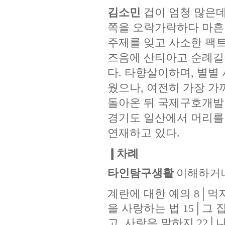
김소민
겁이 엄청 많은데
쪽을 오락가락하다 마흔이
주제를 잊고 사소한 팩
즈음에 산티아고 순례길을
다. 타향살이하며, 별별
웠으나, 여전히 가장 가까
돌아온 뒤 국제구호개발 
경기도 일산에서 머리를 
연재하고 있다.
❙차례
타인탐구생활
이해하거
계란에 대한 예의 8│먹
을 사랑하는 법 15│그
고, 사랑은 말하지 22