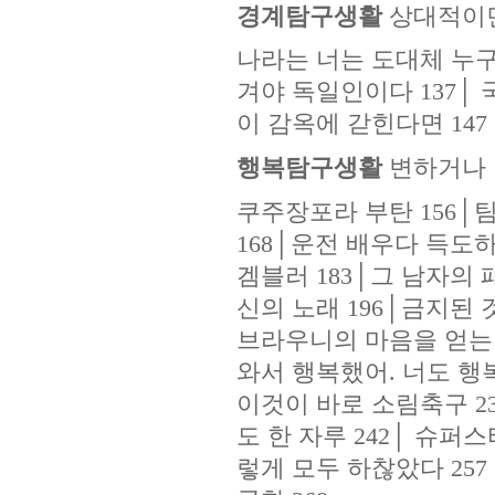
경계탐구생활
상대적이
나라는 너는 도대체 누구냐
겨야 독일인이다 137
│
국
이 감옥에 갇힌다면 147
행복탐구생활
변하거나 
쿠주장포라 부탄 156
│
팀
168
│
운전 배우다 득도하
겜블러 183
│
그 남자의 패
신의 노래 196
│
금지된 것
브라우니의 마음을 얻는 
와서 행복했어. 너도 행복
이것이 바로 소림축구 23
도 한 자루 242
│
슈퍼스타
렇게 모두 하찮았다 257