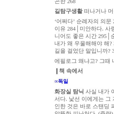
곤한 268
길탐구생활
떠나거나 
‘어쩌다’ 순례자의 의문 
이유 284│미안하다. 사
니어도 좋은 시간 295│
내가 왜 우울해해야 해? 
길을 걸었단 말입니까? 31
에필로그 왜냐고? 그때 
❙책 속에서
∞독일
화장실 탐닉
사실 내가 
서다. 낯선 이에게는 그
인한 것은 바로 스탠딩 
알뜰한 피난처다. (중략)