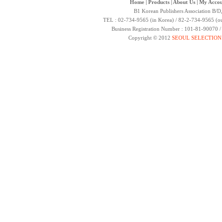
Home
|
Products
|
About Us
|
My Accou
B1 Korean Publishers Association B/D
TEL : 02-734-9565 (in Korea) / 82-2-734-9565 (ou
Business Registration Number : 101-81-90070 
Copyright © 2012
SEOUL SELECTION