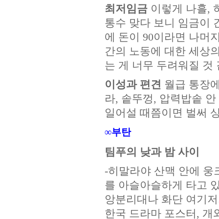
최저임금
이렇게 나흘, 
통수 맞다 보니 임금이 
에 돈이 90이라면 나머
간의 노동에 대한 세상의
는 게 너무 두려워질 것 같
이성과 편견
월급 통장에
라, 솥뚜껑, 압력밥솥 
일어설 때쯤이면 벌써 상
∞부탄
팀푸의 낮과 밤 사이
-히말라야 산맥 안에 웅
를 아슬아슬하게 타고 있
앙분리대나 화단 여기저기
한국 드라마 포스터, 개