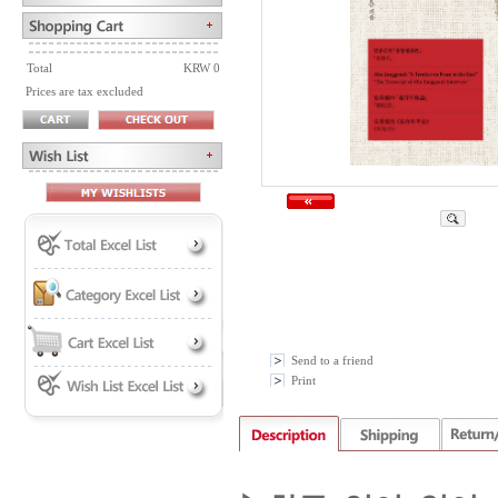
Total
KRW 0
Prices are tax excluded
Send to a friend
Print