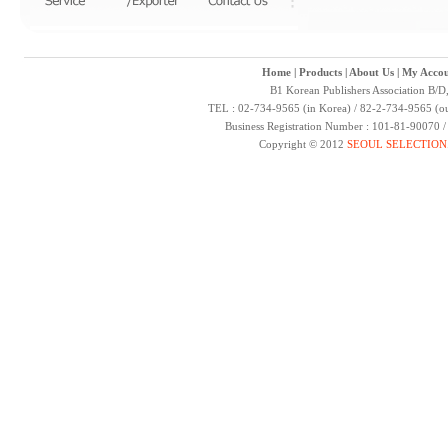
Home
|
Products
|
About Us
|
My Accou
B1 Korean Publishers Association B/D
TEL : 02-734-9565 (in Korea) / 82-2-734-9565 (ou
Business Registration Number : 101-81-90070 
Copyright © 2012
SEOUL SELECTION