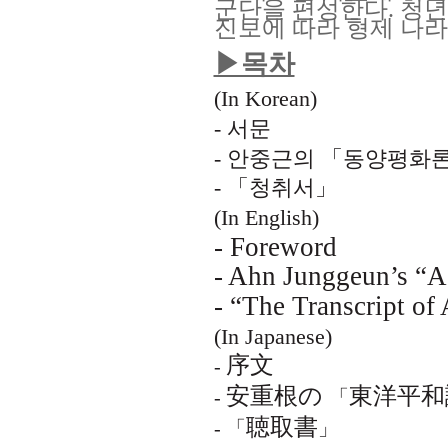
군단을 편성한다. 청년
진보에 따라 형제 나라
▶목차
(In Korean)
- 서문
- 안중근의 「동양평화
- 「청취서」
(In English)
- Foreword
- Ahn Junggeun’s “A 
- “The Transcript of
(In Japanese)
序文
-
安重根の
東洋平和
-
「
聴取書
- 「
」