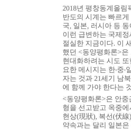
2018년 평창동계올림픽
반도의 시계는 빠르게 
국, 일본, 러시아 등
이런 급변하는 국제정
절실한 지금이다. 이 
했던 <동양평화론>은 
현대화하려는 시도 또
요한 메시지는 한‧중
자는 것과 21세기 남
에 함께 가야 한다는 
<동양평화론>은 안중근
형을 선고받고 옥중에서 
현상(現狀), 복선(伏線
약속과는 달리 일본은 