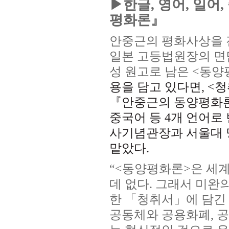
▶한글, 영어, 일어
평화론』
안중근의 평화사상을 
일본 고등법원장의 면
성 원고로 남은 <동양
용을 담고 있다면, <
『안중근의 동양평화론』
중국어 등 4개 언어로
사기념관장과 서울대 
맡았다.
“<동양평화론>은 세계
데 없다. 그래서 미완
한 「청취서」에 담긴 
공동체와 공용화폐, 공