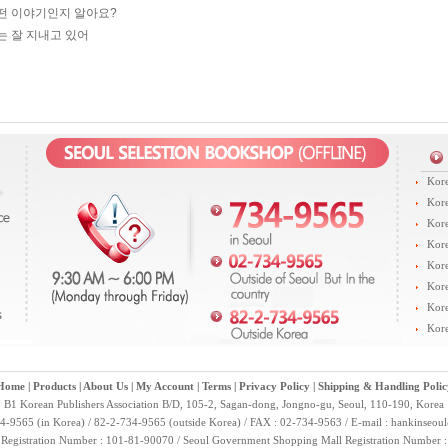
어떤 이야기인지 알아요?
나는 잘 지내고 있어
Kore
Kore
Kore
Kore
Kore
Kore
Kore
Kore
Home
|
Products
|
About Us
|
My Account
|
Terms
|
Privacy Policy
|
Shipping & Handling Polic
B1 Korean Publishers Association B/D, 105-2, Sagan-dong, Jongno-gu, Seoul, 110-190, Korea
4-9565 (in Korea) / 82-2-734-9565 (outside Korea) / FAX : 02-734-9563 / E-mail :
hankinseou
 Registration Number : 101-81-90070 / Seoul Government Shopping Mall Registration Number 