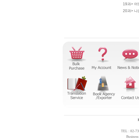
19과> 
20과> 
TEL : 02-73
Business