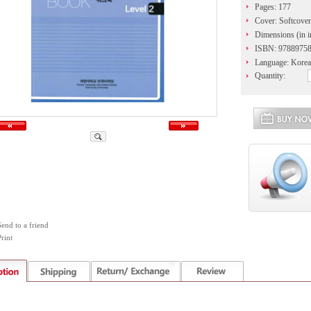
Pages: 177
Cover: Softcover
Dimensions (in i
ISBN: 9788975
Language: Korea
Quantity:
Send to a friend
rint