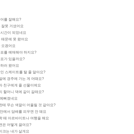
국어를 잘해요?
화 잘못 거셨어요
심시간이 되었네요
기 때문에 못 왔어요
가 오겠어요
차표를 예매해야 하지요?
화표가 있을까요?
전하러 왔어요
라인 스케이트를 탈 줄 알아요?
주말에 경주에 가는 게 어때요?
남자 친구에게 줄 선물이에요
우리 할머니 댁에 같이 갈래요?
더 예뻐졌네요
저한테 무슨 색깔이 어울릴 것 같아요?
방 안에서 담배를 피우면 안 돼요
방학 때 아르바이트나 여행을 해요
라면은 어떻게 끓여요?
케이크는 내가 살게요