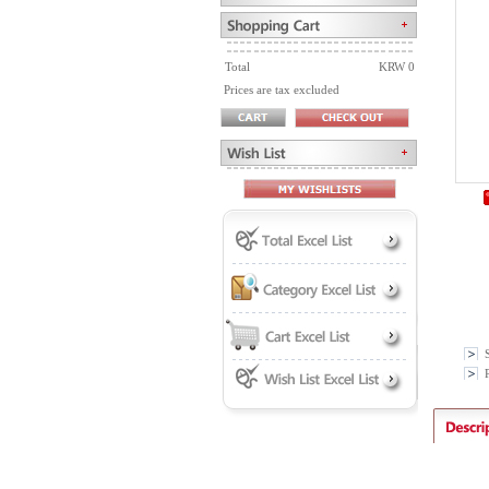
Total
KRW 0
Prices are tax excluded
P