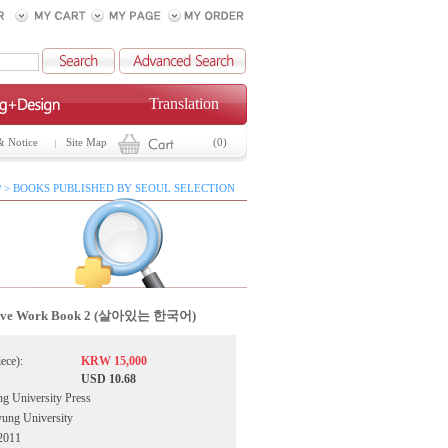
Translation
& Notice
Site Map
(0)
 > BOOKS PUBLISHED BY SEOUL SELECTION
live Work Book 2 (살아있는 한국어)
iece):
KRW 15,000
USD 10.68
g University Press
yung University
2011