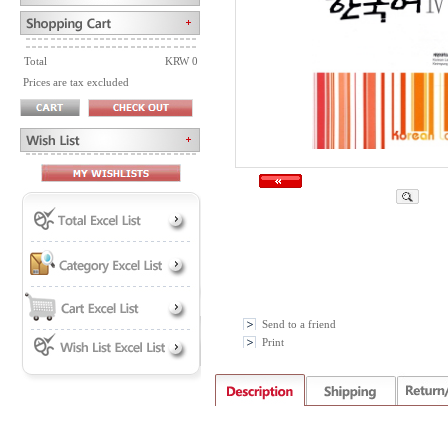
Total
KRW 0
Prices are tax excluded
Send to a friend
Print