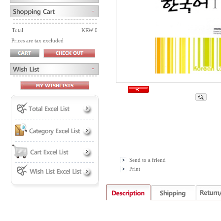
Total
KRW 0
Prices are tax excluded
Send to a friend
Print