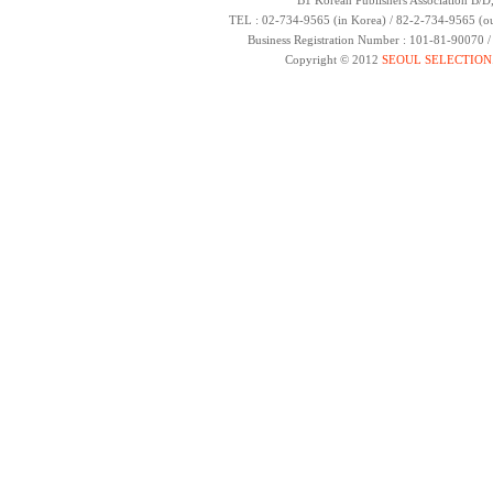
B1 Korean Publishers Association B/D
TEL : 02-734-9565 (in Korea) / 82-2-734-9565 (ou
Business Registration Number : 101-81-90070 
Copyright © 2012
SEOUL SELECTION