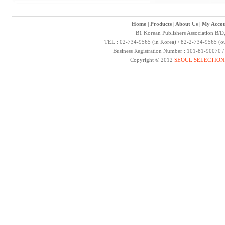
Home
|
Products
|
About Us
|
My Accou
B1 Korean Publishers Association B/D
TEL : 02-734-9565 (in Korea) / 82-2-734-9565 (ou
Business Registration Number : 101-81-90070 
Copyright © 2012
SEOUL SELECTION