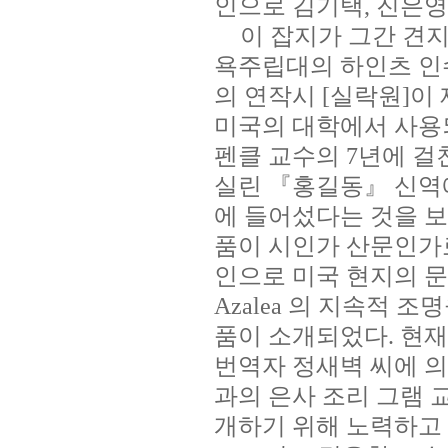
인으로 김기택
,
진은영
이 잡지가 그간 견
욕주립대의 하인츠 인
의 연작시
[
실락원
]
이
미국의 대학에서 사용
펜클 교수의
7
년에 걸
실린 『홍길동』 신역
에 들어섰다는 것을 
품이 시인가 산문인가
인으로 미국 현지의 문
Azalea
의 지속적 조명
품이 소개되었다
.
현재
번역자 정새벽 씨에 
과의 은사 조리 그램 
개하기 위해 노력하고