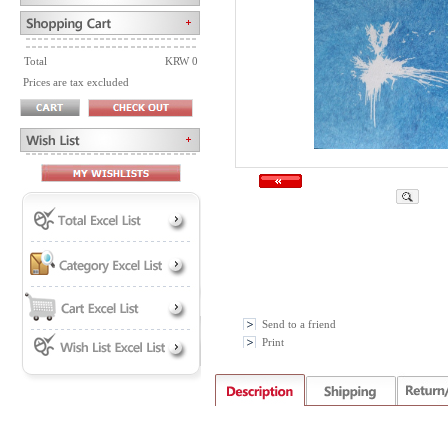
Total
KRW 0
Prices are tax excluded
Send to a friend
Print