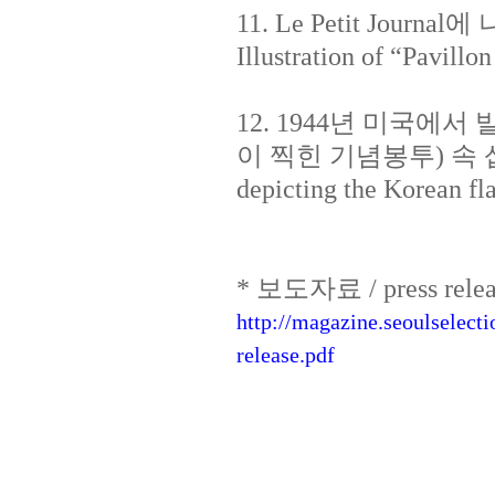
11. Le Petit Jou
Illustration of “Pavillo
12. 1944년 미국에
이 찍힌 기념봉투) 속 삽화. / C
depicting the Korean fla
* 보도자료 /
press rele
http://magazine.seoulselect
release.pdf