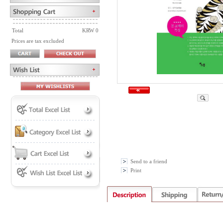
Total
KRW 0
Prices are tax excluded
Send to a friend
Print