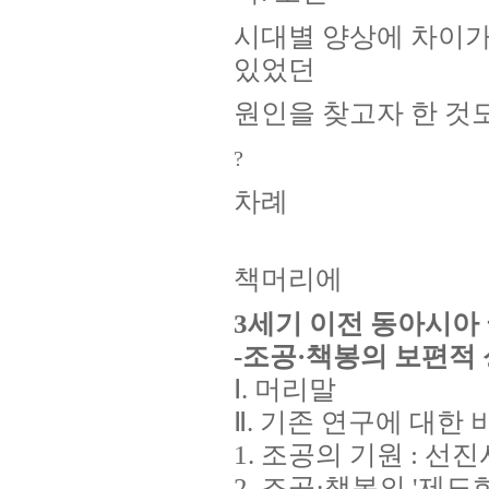
시대별 양상에 차이가
있었던
원인을 찾고자 한 것도
?
차례
책머리에
3
세기 이전 동아시아 
-
조공·책봉의 보편적
Ⅰ. 머리말
Ⅱ. 기존 연구에 대한
1. 조공의 기원 : 선
2. 조공·책봉의 '제도