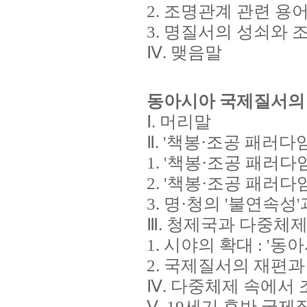
2. 조명관계 관련 용
3. 명질서의 성쇠와 
Ⅳ. 맺음말
동아시아 국제질서의 
Ⅰ. 머리말
Ⅱ. '책봉·조공 패러다
1. '책봉·조공 패러다임
2. '책봉·조공 패러
3. 명·청의 '불연속성'
Ⅲ. 청제국과 다중체
1. 시야의 확대 : '
2. 국제질서의 재편
Ⅳ. 다중체제 속에서
Ⅴ. 19세기 후반 국