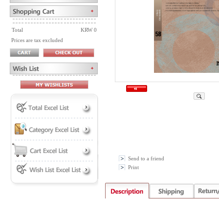
Total
KRW 0
Prices are tax excluded
Send to a friend
Print