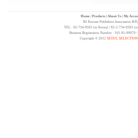
Home
|
Products
|
About Us
|
My Accou
B1 Korean Publishers Association B/D
TEL : 02-734-9565 (in Korea) / 82-2-734-9565 (ou
Business Registration Number : 101-81-90070 
Copyright © 2012
SEOUL SELECTION