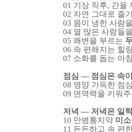
01
기상 직후
,
간을 
02
자연 그대로 즐
03
몸이 냉한 사람을
04
열 많은 사람들을
05
쾌변을 부르는
06
속 편해지는 힐
07
소화를 돕는 아침
점심
—
점심은 속이
08
영양 가득한 점
09
면역력을 키워주
저녁
—
저녁은 일
10
만병통치약
미소
11
든든하고 속 편한