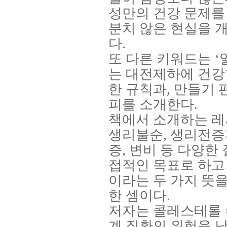
성만의 건강 문제를
분치 않은 현실을 
다
.
또 다른 키워드는
‘
는 대전제하에 건강
한 규칙과
,
만들기 
피를 소개한다
.
책에서 소개하는 레
생리불순
,
생리전증
증
,
변비 등 다양한
접적인 목표로 하고
이라는 두 가지 뜻을
한 셈이다
.
저자는 콜레스테롤 
계 질환의 위험을 