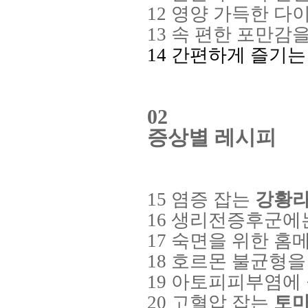
12
영양 가득한 다
13
속 편한 포만감
14
간편하게 즐기는 
02
증상별 레시피
15
염증 잡는
강황
16
생리전증후군에
17
숙면을 위한 홈
18
호르몬 불균형을
19
아토피피부염에
20
고혈압 잡는
토