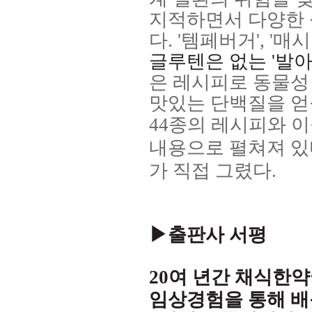
지적하면서 다양한 
다
. '
템페버거
', '
매시
글루텐은 없는
'
발
은 레시피로 동물성
맛있는 단백질을 얻
44
종의 레시피와 이
내용으로 펼쳐져 있
가 직접 그렸다
.
▶출판사 서평
20
여 년간 채식한
임상경험을 통해 배