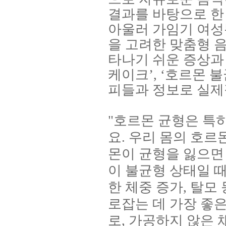
결과를 바탕으로 한
아울러 가임기 여성
을 고려한 맞춤형 
타나기 쉬운 증상과
케이크
’, ‘
호르몬 불
피들과 정보로 실제
"
호르몬 균형은 특히
요
.
우리 몸의 호르
몬이 균형을 잃으면
이 불균형 상태일 
한 체중 증가
,
탈모 
로잡는 데 가장 좋
로
,
가공하지 않은 