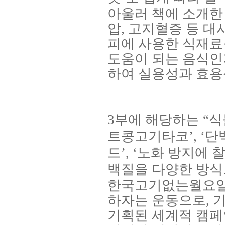
아울러 책에 소개한
압
,
고지혈증 등 대
피에 사용한 식재료
도움이 되는 음식인
하여 실용성과 효용
3
부에 해당하는
“
식
트콩고기타코
’, ‘
단
드
’, ‘
노화 방지에 
백질을 다양한 방식
한국고기없는월요
하자는 운동으로
,
기
기획된 세계적 캠페