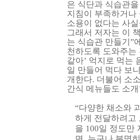
은 식단과 식습관을
지침이 부족하거나 
소용이 없다는 사실
그래서 저자는 이 
는 식습관 만들기
”
천하도록 도와주는
같아
’
억지로 먹는 
일 만들어 먹다 보
개한다
.
더불어 소소
간식 메뉴들도 소
“
다양한 채소와 
하게 전달하려고
을
100
일 정도만
면
,
누구나 분명히