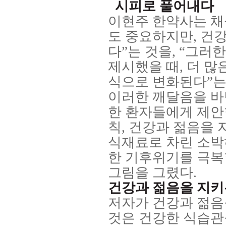
시피로 풀어내다
이현주 한약사는 
도 중요하지만
,
건강
다
”
는 것을
, “
그러한
제시했을 때
,
더 많
식으로 변화된다
”
는
이러한 깨달음을 바
한 환자들에게 제안
칙
,
건강과 젊음을 
식재료로 차린 소박
한 기후위기를 극복
그림을 그렸다
.
건강과 젊음을 지키
저자가 건강과 젊음
것은 건강한 식습관