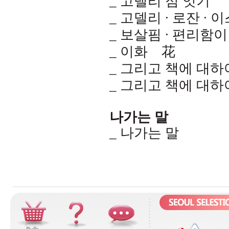
_
고델리 점 잇기
_
고델리 ∙ 로잔 ∙
_
보살핌 ∙ 편리함이
_
이화離花
_
그리고 책에 대하
_
그리고 책에 대하
나가는 말
_
나가는 말