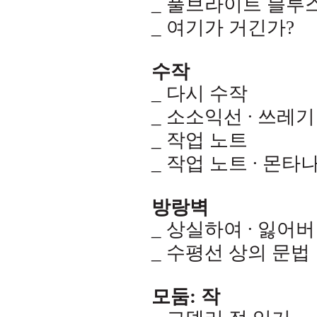
_
풀브라이트 블루
_
여기가 거긴가
?
수작
_
다시 수작
_
소소익선 ∙ 쓰레기
_
작업 노트
_
작업 노트 ∙ 몬타
방랑벽
_
상실하여 ∙ 잃어버
_
수평선 상의 문법
모둠
:
작