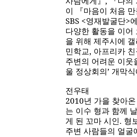
사람에게』
,
『나의
이 『마음이 처음 
SBS <
영재발굴단
>
에
다양한 활동을 이어
을 위해 제주시에 갤
민학교
,
아프리카 친
주변의 어려운 이웃
울 정상회의’ 개막
전우태
2010
년 가을 찾아온
는 이수 형과 함께 
게 된 꼬마 시인
.
형
주변 사람들의 얼굴