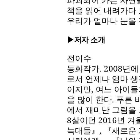
파괴되어 가는 자연을
책을 읽어 내려가다
우리가 얼마나 눈을
▶저자 소개
전이수
동화작가
. 2008
년에
로서 언제나 엄마 생
이지만
,
여느 아이들
을 많이 한다
.
푸른 
에서 재미난 그림을
8
살이던
2016
년 겨
늑대들』
,
『새로운 