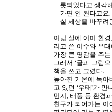
롯되었다고 생각
가면 안 된다고요
실 세상을 바꾸려면
여덟 살에 이미 환
리고 쓴 이수와 우태
가장 큰 영감을 주
그래서
‘
글과 그림으
책을 쓰고 그렸다
.
높아진 기온에 녹아
고 있던 ‘우태’가 
먼지
,
태풍 등 환경
친구가 되어가는 이