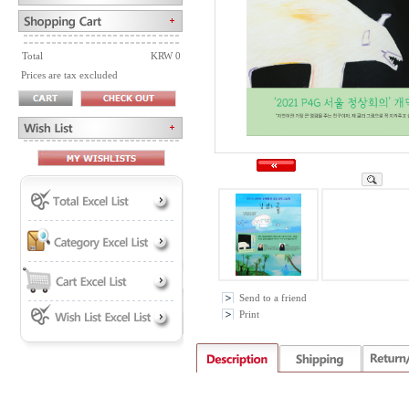
Total
KRW 0
Prices are tax excluded
Send to a friend
Print