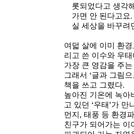
롯되었다고 생각
가면 안 된다고요
실 세상을 바꾸려면
여덟 살에 이미 환
리고 쓴 이수와 우태
가장 큰 영감을 주
그래서
‘
글과 그림으
책을 쓰고 그렸다
.
높아진 기온에 녹아
고 있던 ‘우태’가 
먼지
,
태풍 등 환경
친구가 되어가는 이