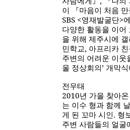
사람에게』
,
『나의
이 『마음이 처음 
SBS <
영재발굴단
>
에
다양한 활동을 이어
을 위해 제주시에 갤
민학교
,
아프리카 친
주변의 어려운 이웃
울 정상회의’ 개막
전우태
2010
년 가을 찾아온
는 이수 형과 함께 
게 된 꼬마 시인
.
형
주변 사람들의 얼굴