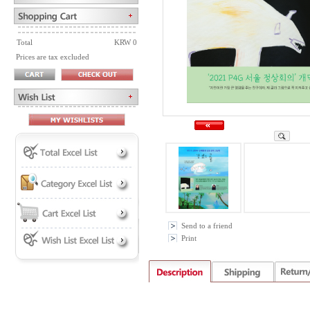
Total
KRW 0
Prices are tax excluded
Send to a friend
Print