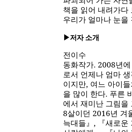
파괴되어 가는 자연을
책을 읽어 내려가다
우리가 얼마나 눈을
▶저자 소개
전이수
동화작가
. 2008
년에
로서 언제나 엄마 생
이지만
,
여느 아이들
을 많이 한다
.
푸른 
에서 재미난 그림을
8
살이던
2016
년 겨
늑대들』
,
『새로운 