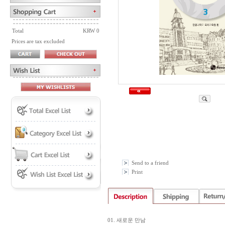
Total
KRW 0
Prices are tax excluded
Send to a friend
Print
01. 새로운 만남