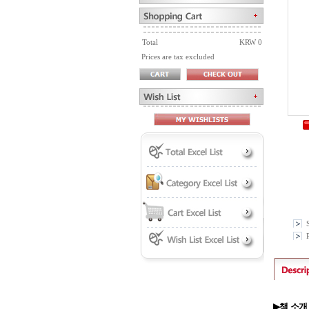
Total
KRW 0
Prices are tax excluded
P
책 소개
▶