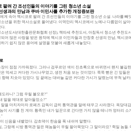
 팔려 간 조선인들의 이야기를 그린 청소년 소설
선생과의 만남과 쿠바 이민사를 추가한 개정증보판
에게 속아 멕시코로 팔려 간 조선인들의 이야기를 그린 청소년 소설
.
나라를 빼앗
청소년을 위한 역사소설로 풀어냈다
.
이역만리 멕시코에서 노예나 다름없이 살아
냈다
.
청소년도서
(
대한출판문화협회 선정
),
책따세 추천도서
,
아침독서 청소년 추천도
정되어 많은 사랑을 받은 원작에 멕시코 이민자들과 안창호 선생의 만남
,
멕시코에
해하기 쉽지 않은 용어에 설명을 덧붙여 새롭게 내놓았다
.
로
농장이 점점 가까워졌다
.
그러나 검푸르던 색이 진초록으로 바뀌면서 왠지 불길한
것은 억세고 커다란 가시나무였고
,
생전 처음 보는 것이었다
.
쭉쭉 뻗은 긴 잎들은
 향해 치솟아 있었다
.
잎 끝에는 대바늘 같은 커다란 가시가 달렸는데 무척 날
제도라니
?
그럼 우릴 볼모로
?”
내 말을 제대로 알아들었소
?”
 말을 마치자마자 로페즈 감독이 급히 통역관을 말에 태우고 사라졌다
.
옥당대감이
 놈이 사기를 친 게야
.
황족인 내가 일꾼으로 간다면 가지 않을 테니까 엉터리 소
.”
이 신음을 내뱉었다
.
감초댁이 한숨을 푹 내쉬며 말했다
.
님
,
그랑께 시방 통역관 말은 왜놈들이 우릴 팔아묵었다 그 말이라요
?
쥑일 놈들
.