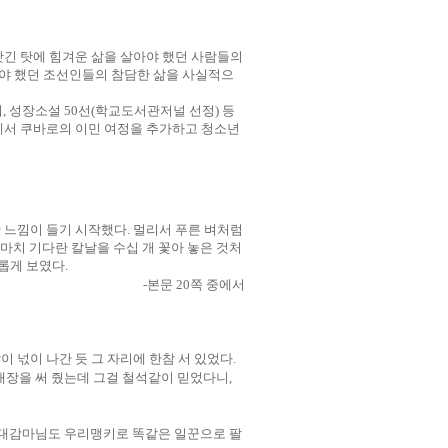
긴 탓에 힘겨운 삶을 살아야 했던 사람들의
야 했던 조선인들의 참담한 삶을 사실적으
서
,
성장소설
50
선
(
학교도서관저널 선정
)
등
서 쿠바로의 이민 여정을 추가하고 청소년
 느낌이 들기 시작했다
.
멀리서 푸른 벼처럼
 마치 기다란 칼날을 수십 개 꽃아 놓은 것처
카롭게 보였다
.
-
본문
20
쪽 중에서
 넋이 나간 듯 그 자리에 한참 서 있었다
.
개장을 써 줬는데 그걸 철석같이 믿었다니
,
대감마님도 우리맹키로 똑같은 일꾼으로 팔