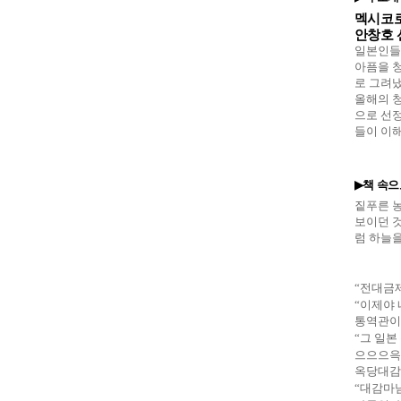
멕시코로
안창호 
일본인들
아픔을 
로 그려
올해의 
으로 선
들이 이
책 속으
▶
짙푸른 
보이던 
럼 하늘을
“
전대금
“
이제야 
통역관이
“
그 일본
으으으윽
옥당대감
“
대감마