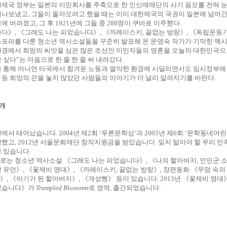
한제국 정부는 일본의 이민회사를 주축으로 한 인신매매단의 사기 음모를 전혀 
떠나보냈고
,
그들이 돌아오려고 했을 때는 이미 대한제국의 국권이 일본에 넘어간
코에 버려졌고
,
그 후
1921
년에 그들 중
288
명이 쿠바로 이주했다
.
바다》
,
《그래도 나는 피었습니다》
,
《까레이스키
,
끝없는 방랑》
,
《독립운동가
스포라를 다룬 청소년 역사소설들을 꾸준히 발표해 온 문영숙 작가가 기막힌 멕
환경에서 희망의 씨앗을 심은 많은 조선인 이민자들의 영혼을 오늘의 대한민국으
 싶다
”
는 마음으로 한 줄 한 줄 써 내려갔다
.
을 통해 머나먼 타국에서 힘겨운 노동과 열악한 환경에 시달리면서도 임시정부에
 등 희망의 끈을 놓지 않았던 사람들의 이야기가 더 널리 알려지기를 바란다
.
개
산에서 태어났습니다
. 2004
년 제
2
회
‘
푸른문학상
’
과
2005
년 제
6
회
‘
문학동네어린
작했고
, 2012
년 서울문화재단 창작지원금을 받았습니다
.
잊지 말아야 할 우리 민
고 있습니다
.
로는 청소년 역사소설 《그래도 나는 피었습니다》
,
《나의 할아버지
,
인민군 
막 유언》
,
《꽃제비 영대》
,
《까레이스키
,
끝없는 방랑》
,
장편동화 《무덤 속의
》
,
《아기가 된 할아버지》
,
《개성빵》 등이 있습니다
. 2013
년 《꽃제비 영대
었습니다》가
Trampled Blossoms
로 영역
,
출간되었습니다
.