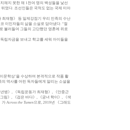
눈치채지 못한 채
1
천여 명의 백성들을 낯선
 뒤였다
.
조선인들은 국적도 없는 국제 미아
 최재형》 등 일제강점기 우리 민족의 수난
시코 이민자들의 삶을 소설로 담아냈다
. “
절
로 불러들여 그들의 고단했던 영혼에 위로
 독립자금을 보내고 학교를 세워 아이들을
이문학상
’
을 수상하며 본격적으로 작품 활
족의 역사를 어린 독자들에게 알리는 소설을
소년병》
,
《독립운동가 최재형》
,
《안중근
 그림》
,
《검은 바다》
,
《궁녀 학이》
,
《색
》가
Across the Tumen
으로
, 2019
년 《그래도