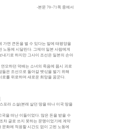
-
본문
70~71
쪽 중에서
 가면 큰돈을 벌 수 있다는 말에 태평양을
한 노동에 시달린다
.
그제야 일본 사람에게
 보내기로 하지만 그사이 조선은 일본의 손아
 연모하던 덕배는 소녀의 죽음에 몹시 괴로
사람들은 조선으로 돌아갈 뱃삯을 벌기 위해
서로를 위로하며 새로운 희망을 꿈꾼다
.
설
아스포라 소설
(
본래 살던 땅을 떠나 이국 땅을
 고국을 떠난 이들이었다
.
많은 돈을 받을 수
조차 글로 쓰지 못하는 문맹이었기에 계약
 문화에 적응할 시간도 없이 고된 노동에