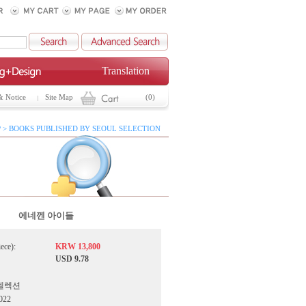
Translation
& Notice
Site Map
(0)
 > BOOKS PUBLISHED BY SEOUL SELECTION
에네껜 아이들
iece):
KRW 13,800
USD 9.78
서울셀렉션
2022