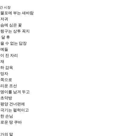
간 시장
물포에 부는 새바람
어저귀
슴에 심은 꽃
뒹구는 상투 꼭지
 달 후
을 수 없는 답장
노예들
이 진 자리
윤재
하 감옥
도망자
북쪽으로
리운 조선
뎅이를 남겨 두고
감초약방
평양 건너편에
극기는 펄럭이고
한 손님
로운 땅 쿠바
가의 말