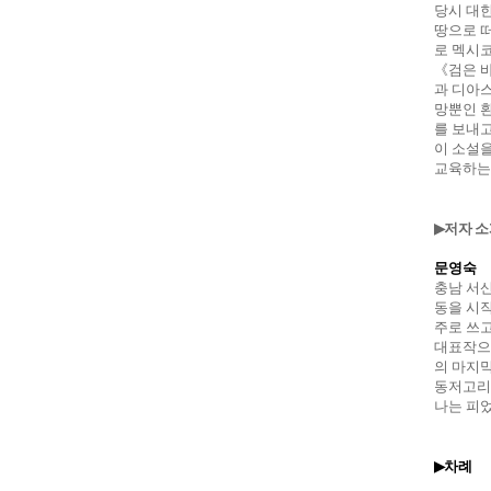
당시 대
땅으로 
로 멕시
《검은 
과 디아
망뿐인 
를 보내고
이 소설
교육하는
저자 소
▶
문영숙
충남 서
동을 시
주로 쓰
대표작으
의 마지
동저고리
나는 피
차례
▶