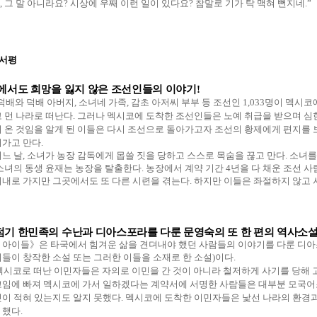
,
그 말 아니라요
?
시상에 우째 이런 일이 있다요
?
참말로 기가 탁 맥혀 뻔지네
.”
 서평
에서도 희망을 잃지 않은 조선인들의 이야기
!
덕배와 덕배 아버지
,
소녀네 가족
,
감초 아저씨 부부 등 조선인
1,033
명이 멕시코에
 먼 나라로 떠난다
.
그러나 멕시코에 도착한 조선인들은 노예 취급을 받으며 심
 온 것임을 알게 된 이들은 다시 조선으로 돌아가고자 조선의 황제에게 편지를
어가고 만다
.
느 날
,
소녀가 농장 감독에게 몹쓸 짓을 당하고 스스로 목숨을 끊고 만다
.
소녀를
소녀의 동생 윤재는 농장을 탈출한다
.
농장에서 계약 기간
4
년을 다 채운 조선 
시내로 가지만 그곳에서도 또 다른 시련을 겪는다
.
하지만 이들은 좌절하지 않고 
기 한민족의 수난과 디아스포라를 다룬 문영숙의 또 한 편의 역사소
 아이들》은 타국에서 힘겨운 삶을 견뎌내야 했던 사람들의 이야기를 다룬 디
들이 창작한 소설 또는 그러한 이들을 소재로 한 소설
)
이다
.
멕시코로 떠난 이민자들은 자의로 이민을 간 것이 아니라 철저하게 사기를 당해
꼬임에 빠져 멕시코에 가서 일하겠다는 계약서에 서명한 사람들은 대부분 모국어
엇이 적혀 있는지도 알지 못했다
.
멕시코에 도착한 이민자들은 낯선 나라의 환경과
 했다
.