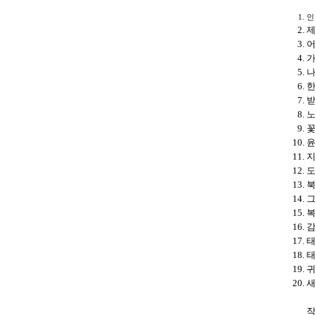
인
제
가
나
한
받
꽃
지
그
복
태
태
귀
새
작