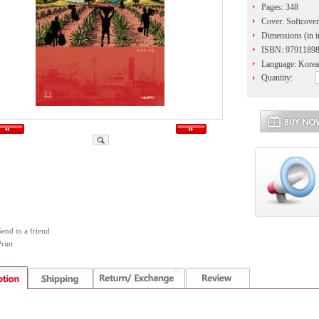
Pages: 348
Cover: Softcover
Dimensions (in i
ISBN: 9791189
Language: Kore
Quantity:
Send to a friend
rint