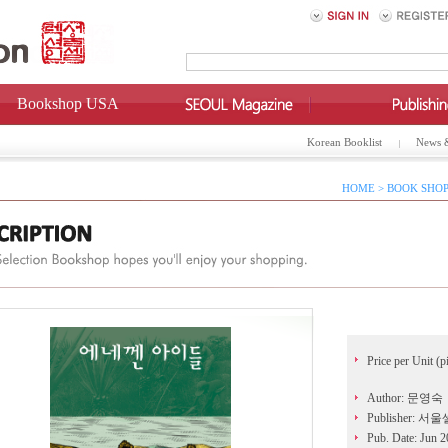
Bookshop USA
Korean Booklist
News 
HOME > BOOK SHOP
Price per Unit (p
Author: 문영숙
Publisher: 
Pub. Date: Jun 