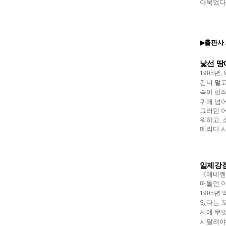
아묵었다
출판사
▶
낯선 땅
1905
년
,
건너 멀고
속아 팔려
귀에 넘
그러던 어
워하고
,
메리다 
일제강점
《에네껜
떠돌던 이
1905
년 
있다는 
서에 무
시달려야