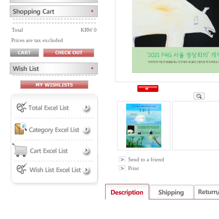
Total
KRW 0
Prices are tax excluded
Send to a friend
Print