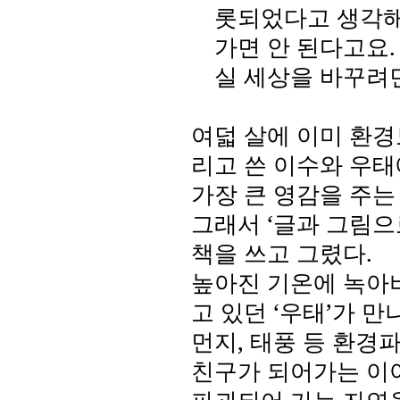
롯되었다고 생각
가면 안 된다고요
실 세상을 바꾸려면
여덟 살에 이미 환
리고 쓴 이수와 우태
가장 큰 영감을 주
그래서
‘
글과 그림으
책을 쓰고 그렸다
.
높아진 기온에 녹아
고 있던 ‘우태’가 
먼지
,
태풍 등 환경
친구가 되어가는 이