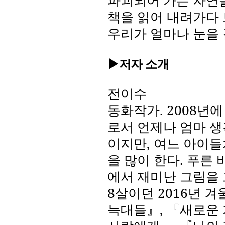
파괴되어 가는 자연을
책을 읽어 내려가다
우리가 얼마나 눈을
▶저자 소개
전이수
동화작가
. 2008
년에
로서 언제나 엄마 생
이지만
,
여느 아이들
을 많이 한다
.
푸른 
에서 재미난 그림을
8
살이던
2016
년 겨
늑대들』
,
『새로운 