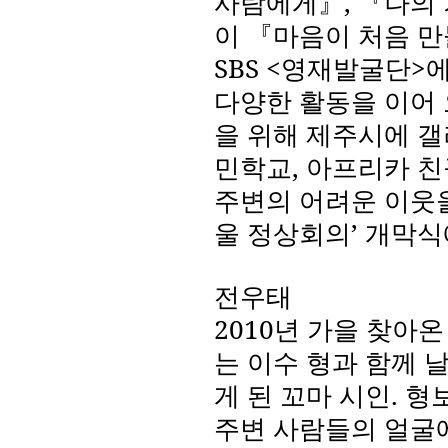
사람에게』
,
『나의
이 『마음이 처음 
SBS <
영재발굴단
>
에
다양한 활동을 이어
을 위해 제주시에 갤
민학교
,
아프리카 친
주변의 어려운 이웃
울 정상회의’ 개막
전우태
2010
년 가을 찾아온
는 이수 형과 함께 
게 된 꼬마 시인
.
형
주변 사람들의 얼굴