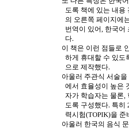
또
다른
특징은
한국어
도록
책에
있는
내용
의
오른쪽
페이지에
번역이
있어
한국어
,
다
.
이
책은
이런
점들로
하게
휴대할
수
있도
으로
제작했다
.
아울러
주관식
서술을
에서
효율성이
높은
자가
학습자는
물론
,
도록
구성했다
특히
.
력시험
을
준
(TOPIK)
아울러
한국의
음식
문