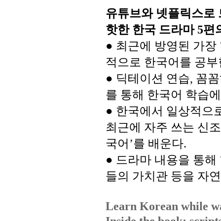
유튜브와
넷플릭스로
핫한
한국
드라마
편
5
최근에
방영된
가장
●
적으로
한국어를
공부
●
딕테이션
연습
꼼꼼
,
를
통해
한국어
학습에
●
한국에서
일상적으
최근에
자주
쓰는
신조
국어
를
배운다
’
.
●
드라마
내용을
통해
들의
가치관
등을
자연
Learn Korean while wa
Inside the book: script