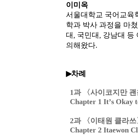
이미옥
서울대학교
국어교육
학과
박사
과정을
마쳤
대
국민대
강남대
등
,
,
의해왔다
.
차례
▶
과
〈사이코지만
괜
1
Chapter 1 It
’
s Okay 
과
〈이태원
클라쓰
2
Chapter 2 Itaewon Cl