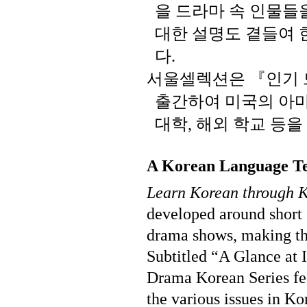
을
드라마
속
인물들
대한
설명도
곁들여
다
.
서울셀렉션은
『인기
출간하여
미국의
아
대학
해외
학교
등을
,
A Korean Language Te
Learn Korean through 
developed around short 
drama shows, making the
Subtitled “A Glance at I
Drama Korean Series fea
the various issues in K