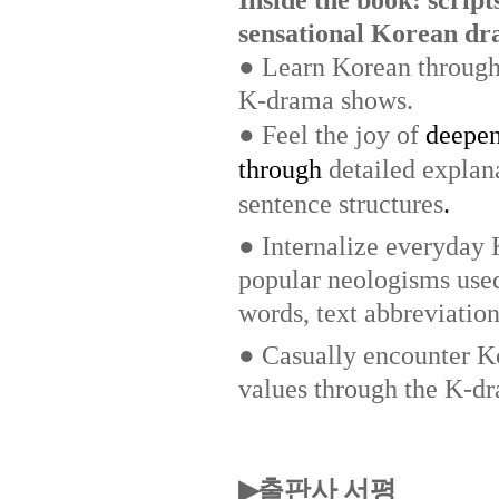
sensational Korean d
● Learn Korean through s
K-drama shows.
●
Feel the joy of
deepen
through
detailed explan
sentence structures
.
● Internalize everyday 
popular neologisms use
words, text abbreviation
● Casually encounter Ko
values through the K-dr
출판사 서평
▶