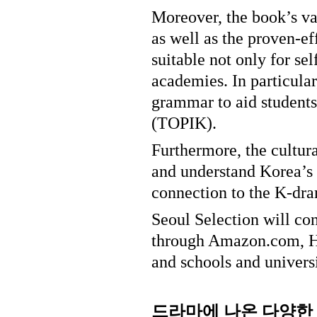
Moreover, the book’s var
as well as the proven-ef
suitable not only for se
academies. In particular
grammar to aid students
(TOPIK).
Furthermore, the cultur
and understand Korea’s f
connection to the K-dra
Seoul Selection will con
through Amazon.com, Ha
and schools and universi
드라마에
나온
다양한