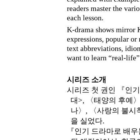
readers master the vario
each lesson.
K-drama shows mirror K
expressions, popular or
text abbreviations, idi
want to learn “real-life
시리즈
소개
시리즈
첫
권인
『인기
대
〈태양의
후예
>,
나〉
〈사랑의
불시
,
을
실었다
.
『인기
드라마로
배우