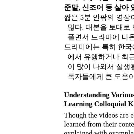
준말
신조어
등
살아
,
짧은
분
안팎의
영상
5
많다
대본을
토대로
.
풀면서
드라마에
나
드라마에는
특히
한국
에서
유행하거나
최
이
많이
나와서
실생
독자들에게
큰
도움
Understanding Variou
Learning Colloquial K
Though the videos are ea
learned from their cont
explained with examples 