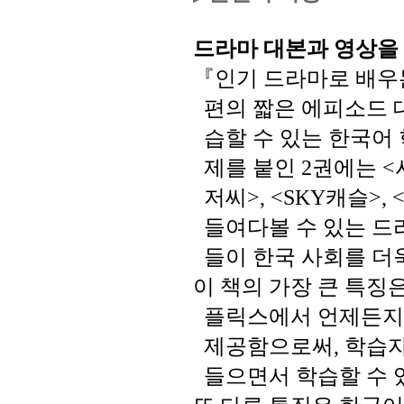
드라마
대본과
영상을
『인기
드라마로
배우
편의
짧은
에피소드
습할
수
있는
한국어
제를
붙인
권에는
2
<
저씨
캐슬
>, <SKY
>, 
들여다볼
수
있는
드
들이
한국
사회를
더
이
책의
가장
큰
특징
플릭스에서
언제든
제공함으로써
학습
,
들으면서
학습할
수