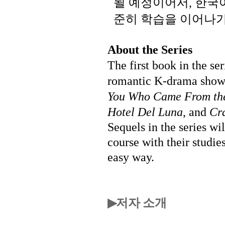
될
예정이어서
한국
,
준히
학습을
이어나
About the Series
The first book in the se
romantic K-drama shows
You Who Came From the
Hotel Del Luna
, and
Cr
Sequels in the series wi
course with their studie
easy way.
저자 소개
▶