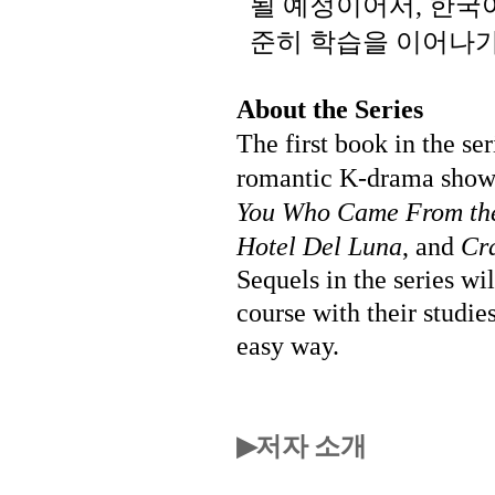
될
예정이어서
한국
,
준히
학습을
이어나
About the Series
The first book in the se
romantic K-drama shows
You Who Came From the
Hotel Del Luna
, and
Cr
Sequels in the series wi
course with their studie
easy way.
저자 소개
▶