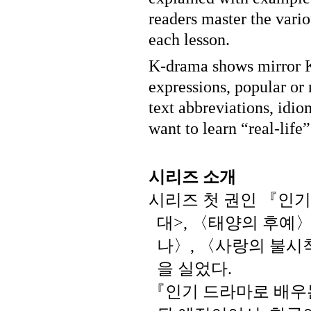
readers master the vario
each lesson.
K-drama shows mirror K
expressions, popular or
text abbreviations, idi
want to learn “real-life
시리즈
소개
시리즈
첫
권인
『인기
대
〈태양의
후예
>,
나〉
〈사랑의
불시
,
을
실었다
.
『인기
드라마로
배우