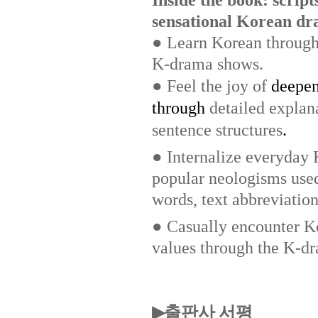
sensational Korean d
● Learn Korean through s
K-drama shows.
●
Feel the joy of
deepen
through
detailed explan
sentence structures
.
● Internalize everyday 
popular neologisms use
words, text abbreviation
● Casually encounter Ko
values through the K-dr
출판사 서평
▶