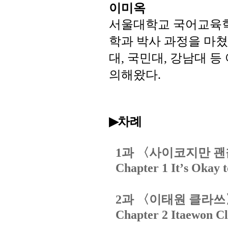
이미옥
서울대학교
국어교육
학과
박사
과정을
마쳤
대
국민대
강남대
등
,
,
의해왔다
.
차례
▶
과
〈사이코지만
괜
1
Chapter 1 It
’
s Okay 
과
〈이태원
클라쓰
2
Chapter 2 Itaewon Cl