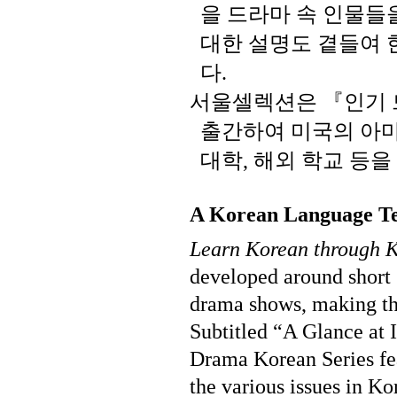
을
드라마
속
인물들
대한
설명도
곁들여
다
.
서울셀렉션은
『인기
출간하여
미국의
아
대학
해외
학교
등을
,
A Korean Language Te
Learn Korean through 
developed around short 
drama shows, making the
Subtitled “A Glance at I
Drama Korean Series fea
the various issues in K