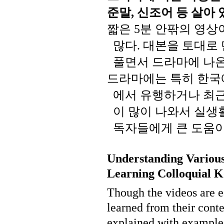
준말
신조어
등
살아
,
짧은
분
안팎의
영상
5
많다
대본을
토대로
.
풀면서
드라마에
나
드라마에는
특히
한국
에서
유행하거나
최
이
많이
나와서
실생
독자들에게
큰
도움
Understanding Variou
Learning Colloquial K
Though the videos are ea
learned from their cont
explained with examples 