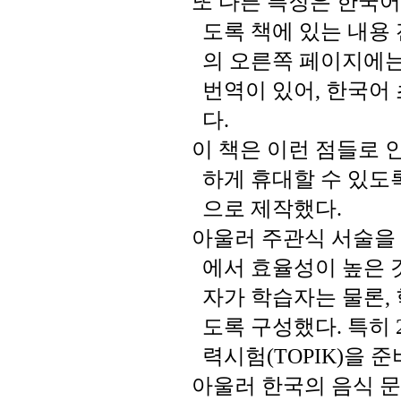
또
다른
특징은
한국어
도록
책에
있는
내용
의
오른쪽
페이지에
번역이
있어
한국어
,
다
.
이
책은
이런
점들로
하게
휴대할
수
있도
으로
제작했다
.
아울러
주관식
서술을
에서
효율성이
높은
자가
학습자는
물론
,
도록
구성했다
특히
.
력시험
을
준
(TOPIK)
아울러
한국의
음식
문