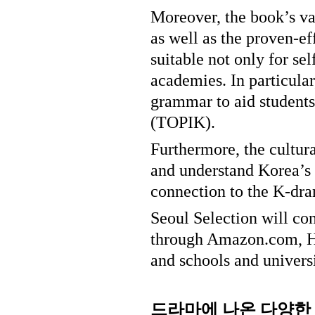
Moreover, the book’s var
as well as the proven-ef
suitable not only for se
academies. In particular
grammar to aid students
(TOPIK).
Furthermore, the cultur
and understand Korea’s f
connection to the K-dra
Seoul Selection will con
through Amazon.com, Ha
and schools and universi
드라마에
나온
다양한