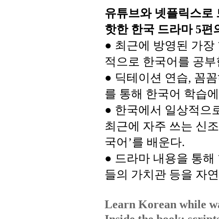
유튜브와
넷플릭스로
핫한
한국
드라마
편
5
최근에
방영된
가장
●
적으로
한국어를
공부
●
딕테이션
연습
꼼꼼
,
를
통해
한국어
학습에
●
한국에서
일상적으
최근에
자주
쓰는
신조
국어
를
배운다
’
.
●
드라마
내용을
통해
들의
가치관
등을
자연
Learn Korean while wa
Inside the book: script