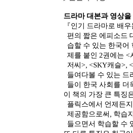
드라마
대본과
영상을
『인기
드라마로
배우
편의
짧은
에피소드
습할
수
있는
한국어
제를
붙인
권에는
2
<
저씨
캐슬
>, <SKY
>, 
들여다볼
수
있는
드
들이
한국
사회를
더
이
책의
가장
큰
특징
플릭스에서
언제든
제공함으로써
학습
,
들으면서
학습할
수