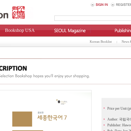
Bookshop USA
Korean Booklist
News 
Price per Unit (p
Author: 국립
Publisher: Hawo