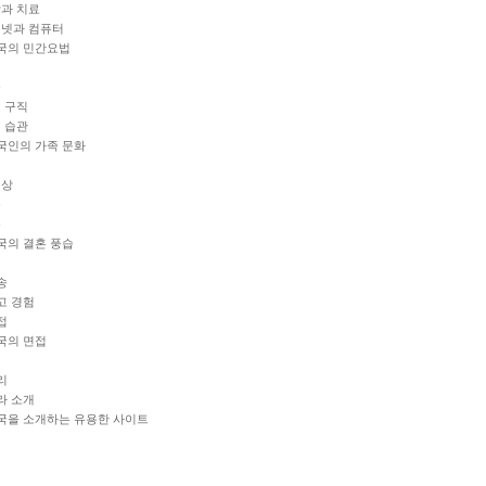
상과 치료
터넷과 컴퓨터
한국의 민간요법
족
 구직
 습관
한국인의 가족 문화
인상
문
혼
한국의 결혼 풍습
송
고 경험
접
한국의 면접
리
라 소개
한국을 소개하는 유용한 사이트