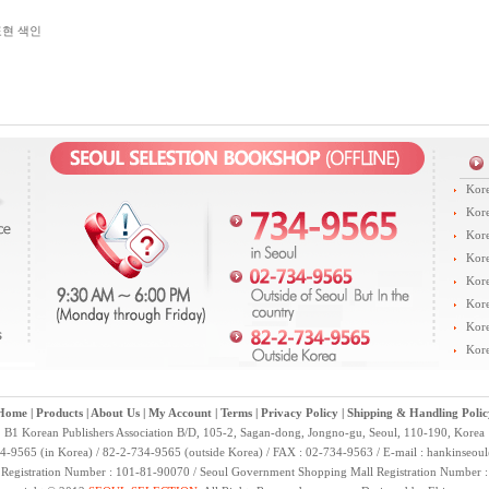
표현 색인
Kore
Kore
Kore
Kore
Kore
Kore
Kore
Kore
Home
|
Products
|
About Us
|
My Account
|
Terms
|
Privacy Policy
|
Shipping & Handling Polic
B1 Korean Publishers Association B/D, 105-2, Sagan-dong, Jongno-gu, Seoul, 110-190, Korea
4-9565 (in Korea) / 82-2-734-9565 (outside Korea) / FAX : 02-734-9563 / E-mail :
hankinseou
 Registration Number : 101-81-90070 / Seoul Government Shopping Mall Registration Number 