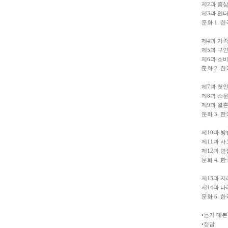
제2과 증
제3과 인
문화 1. 
제4과 가
제5과 구인
제6과 소비
문화 2. 
제7과 첫
제8과 소
제9과 결
문화 3. 
제10과 방
제11과 사
제12과 면
문화 4. 
제13과 지
제14과 나
문화 6. 
•듣기 대본
•정답