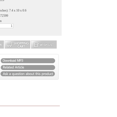
2019
nches): 7.4 x 10 x 0.6
872599
an