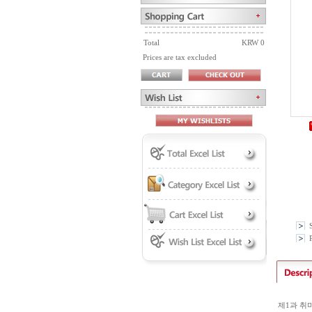
Total
KRW 0
Prices are tax excluded
P
제1과 취