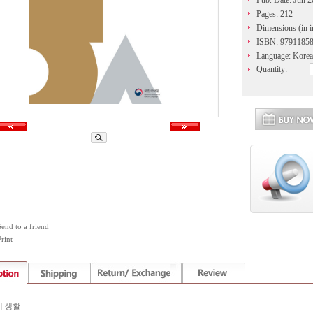
Pub. Date: Jun 
Pages: 212
Dimensions (in i
ISBN: 9791185
Language: Kore
Quantity:
Send to a friend
rint
미 생활