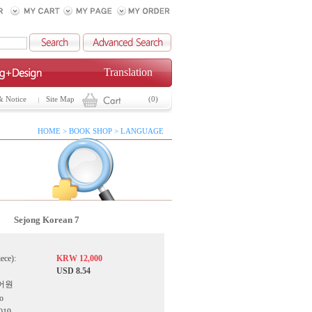
Translation
& Notice
Site Map
(0)
HOME > BOOK SHOP > LANGUAGE
Sejong Korean 7
iece):
KRW 12,000
USD 8.54
국어원
o