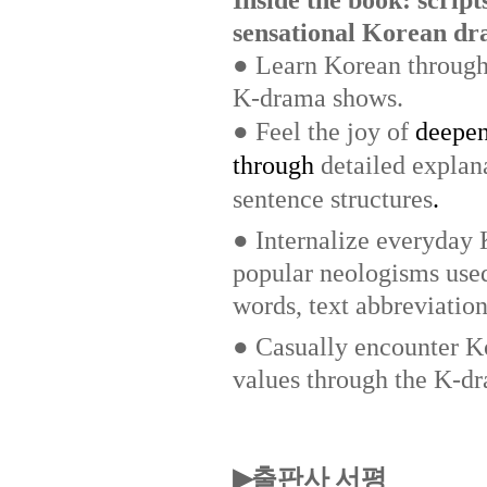
sensational Korean d
● Learn Korean through s
K-drama shows.
●
Feel the joy of
deepen
through
detailed explan
sentence structures
.
● Internalize everyday 
popular neologisms use
words, text abbreviation
● Casually encounter Ko
values through the K-dr
출판사 서평
▶