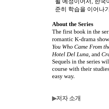
될
예정이어서
한국
,
준히
학습을
이어나
About the Series
The first book in the se
romantic K-drama shows
You Who Came From the
Hotel Del Luna
, and
Cr
Sequels in the series wi
course with their studie
easy way.
저자 소개
▶