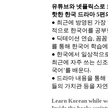
유튜브와
넷플릭스로
핫한
한국
드라마
편
5
최근에
방영된
가장
●
적으로
한국어를
공부
●
딕테이션
연습
꼼꼼
,
를
통해
한국어
학습에
●
한국에서
일상적으
최근에
자주
쓰는
신조
국어
를
배운다
’
.
●
드라마
내용을
통해
들의
가치관
등을
자연
Learn Korean while wa
Inside the book: script