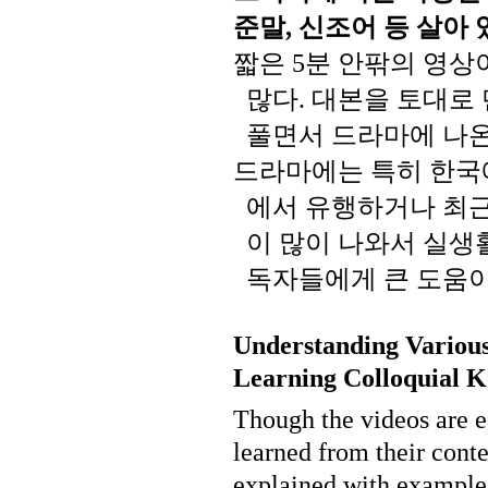
준말
신조어
등
살아
,
짧은
분
안팎의
영상
5
많다
대본을
토대로
.
풀면서
드라마에
나
드라마에는
특히
한국
에서
유행하거나
최
이
많이
나와서
실생
독자들에게
큰
도움
Understanding Variou
Learning Colloquial K
Though the videos are ea
learned from their cont
explained with examples 