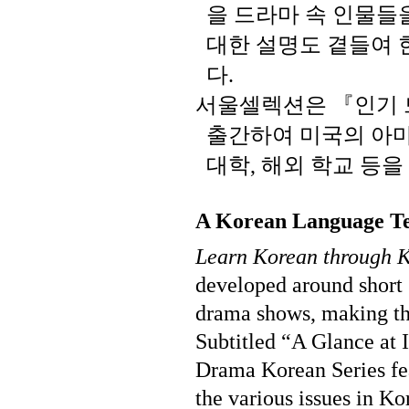
을
드라마
속
인물들
대한
설명도
곁들여
다
.
서울셀렉션은
『인기
출간하여
미국의
아
대학
해외
학교
등을
,
A Korean Language Te
Learn Korean through 
developed around short 
drama shows, making the
Subtitled “A Glance at I
Drama Korean Series fea
the various issues in K