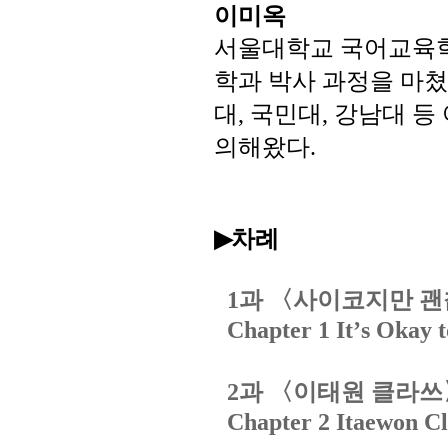
이미옥
서울대학교
국어교육
학과
박사
과정을
마쳤
대
국민대
강남대
등
,
,
의해왔다
.
차례
▶
과
〈사이코지만
괜
1
Chapter 1 It
’
s Okay 
과
〈이태원
클라쓰
2
Chapter 2 Itaewon Cl