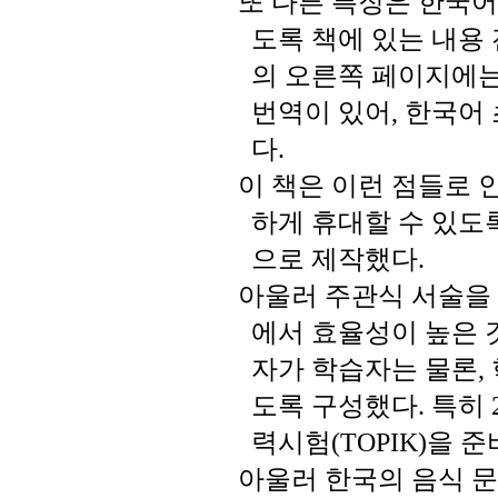
또
다른
특징은
한국어
도록
책에
있는
내용
의
오른쪽
페이지에
번역이
있어
한국어
,
다
.
이
책은
이런
점들로
하게
휴대할
수
있도
으로
제작했다
.
아울러
주관식
서술을
에서
효율성이
높은
자가
학습자는
물론
,
도록
구성했다
특히
.
력시험
을
준
(TOPIK)
아울러
한국의
음식
문