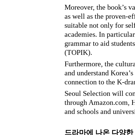
Moreover, the book’s var
as well as the proven-ef
suitable not only for se
academies. In particular
grammar to aid students
(TOPIK).
Furthermore, the cultur
and understand Korea’s f
connection to the K-dra
Seoul Selection will con
through Amazon.com, Ha
and schools and universi
드라마에
나온
다양한