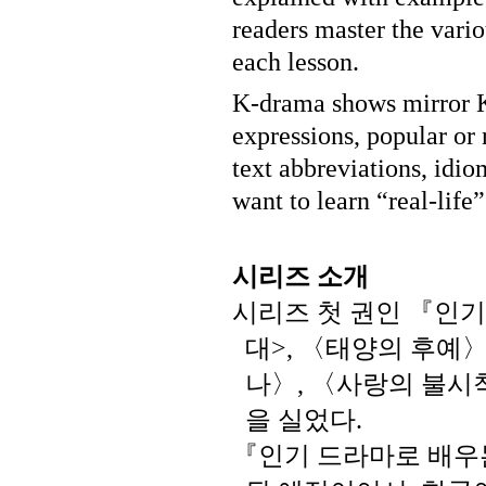
readers master the vario
each lesson.
K-drama shows mirror K
expressions, popular or
text abbreviations, idi
want to learn “real-life
시리즈
소개
시리즈
첫
권인
『인기
대
〈태양의
후예
>,
나〉
〈사랑의
불시
,
을
실었다
.
『인기
드라마로
배우