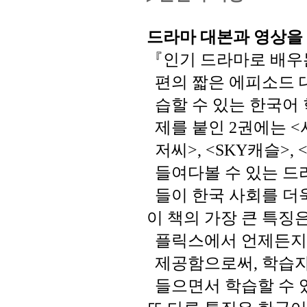
드라마
대본과
영상을
『인기
드라마로
배우
편의
짧은
에피소드
습할
수
있는
한국어
제를
붙인
권에는
2
<
저씨
캐슬
>, <SKY
>, 
들여다볼
수
있는
드
들이
한국
사회를
더
이
책의
가장
큰
특징
플릭스에서
언제든
제공함으로써
학습
,
들으면서
학습할
수