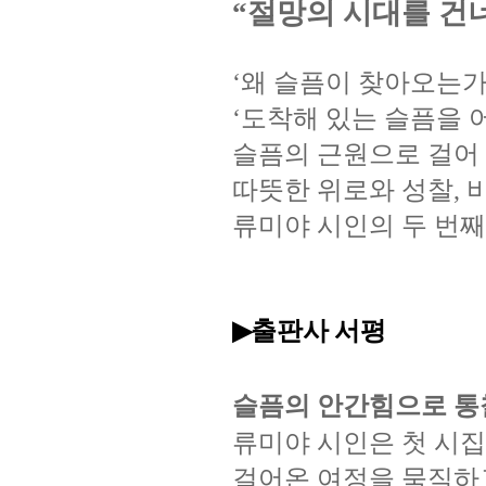
절망의
시대를
건
“
왜
슬픔이
찾아오는
‘
도착해
있는
슬픔을
‘
슬픔의
근원으로
걸어
따뜻한
위로와
성찰
,
류미야
시인의
두
번째
출판사 서평
▶
슬픔의
안간힘으로
통
류미야
시인은
첫
시집
걸어온
여정을
묵직하