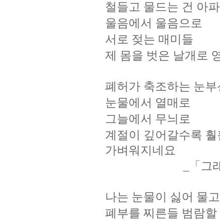
철들고
물드는
건
아파
울음에서
울음으로
서로
젖는
매미들
제
몸을
벗은
날개로
폐허가
축조하는
눈부
눈물에서
열매로
그늘에서
무늬로
계절이
깊어갈수록
훨
가벼워지네요
「그
_
나는
눈물이
싫어
물고
폐부를
찌른들
범람할