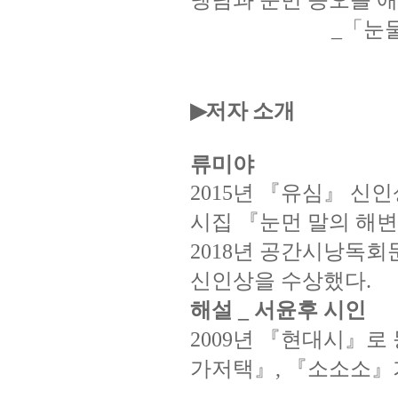
「눈
_
저자 소개
▶
류미야
년
『유심』
신인
2015
시집
『눈먼
말의
해변
년
공간시낭독회
2018
신인상을
수상했다
.
해설
서윤후
시인
_
년
『현대시』로
2009
가저택』
『소소소』
,