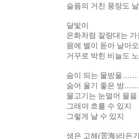
슬픔의
거친
풍랑도
날
달빛이
은화처럼
잘랑대는
가
몸에
별이
돋아
날아오
거꾸로
박힌
비늘도
노
숨이
되는
물방울
……
숨어
울기
좋은
방
……
물고기는
눈멀어
물을
그래야
흐를
수
있지
그렇게
날
수
있지
생은
고해
苦海
라든
(
)