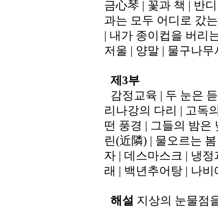
금心琴
꽃과
책
반디
|
|
과는
모두
어디로
갔는
내가
종이컵을
버리
|
저울
양말
물구나무
|
|
제
부
3
감정교육
두
눈은
듣
|
리나강의
다리
고독
|
떤
풍경
그들의
밤은
|
린
近隣
물오르는
봄
(
) |
자
데스마스크
냉정
|
|
래
백년추어탕
나비
|
|
해설
지상의
눈물점