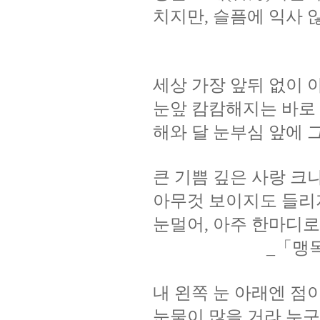
치지만
슬픔에
익사
,
세상
가장
앞뒤
없이
눈앞
캄캄해지는
바로
해와
달
눈부심
앞에
큰
기쁨
깊은
사랑
크
아무것
보이지도
들리
눈멀어
아주
한마디로
,
「맹
_
내
왼쪽
눈
아래엔
점
눈물이
많을
거라
누구