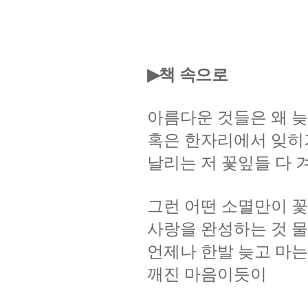
책 속으로
▶
아름다운
것들은
왜
늦
혹은
한자리에서
잊히
날리는
저
꽃잎들
다
그런
어떤
소멸만이
꽃
사랑을
완성하는
것
물
언제나
한발
늦고
마는
깨진
마음이듯이