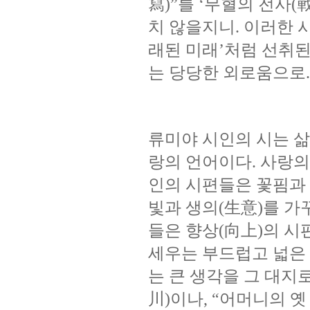
寫
를
무혈의
전사
)”
‘
(
치
않을지니
이러한
.
래된
미래
처럼
선취
’
는
당당한
외로움으로
.
류미야
시인의
시는
삶
랑의
언어이다
사랑의
.
인의
시편들은
꽃핌과
빛과
생의
生意
를
가
(
)
들은
향상
向上
의
시
(
)
세우는
부드럽고
넓은
는
큰
생각을
그
대지
川
이나
어머니의
옛
)
, “