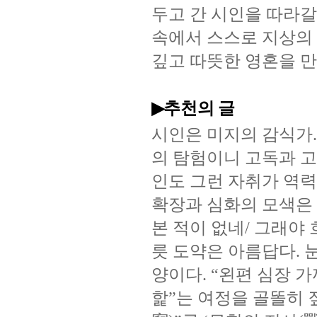
두고
간
시인을
따라갈
속에서
스스로
지상의
깊고
따뜻한
영혼을
만
추천의 글
▶
시인은
미지의
감식가
의
탐험이니
고독과
고
인도
그런
자취가
역력
확장과
심화의
모색은
본
적이
없네
그래야
/
릇
도약은
아름답다
.
양이다
왼편
심장
가
. “
핥
는
여정을
골똘히
”