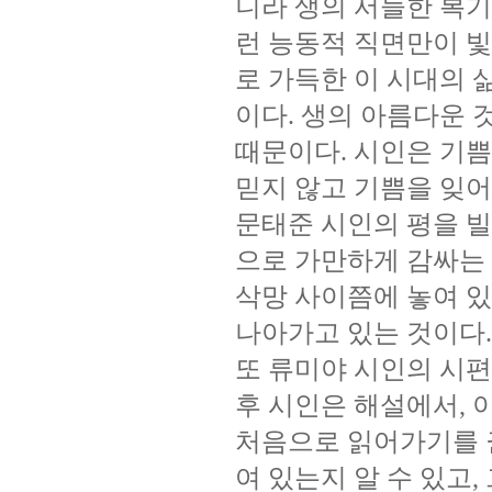
니라
생의
서늘한
복기
런
능동적
직면만이
빛
로
가득한
이
시대의
이다
생의
아름다운
.
때문이다
시인은
기쁨
.
믿지
않고
기쁨을
잊어
문태준
시인의
평을
빌
으로
가만하게
감싸는
삭망
사이쯤에
놓여
있
나아가고
있는
것이다
.
또
류미야
시인의
시편
후
시인은
해설에서
,
처음으로
읽어가기를
여
있는지
알
수
있고
,