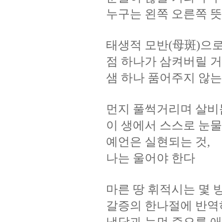
누구는
왼쪽
오른쪽
뜻
태생적
모반
母斑
으
(
)
점
하나가
삼켜버릴
거
샘
하나
품어주지
않는
먼지
풀썩거리며
살비
이
생에서
스스로
눈물
예언은
실현되는
것
,
나는
울어야
한다
마른
땅
휘적시는
몇
갈증의
한나절에
반역
냉담과
눈먼
증오를
애