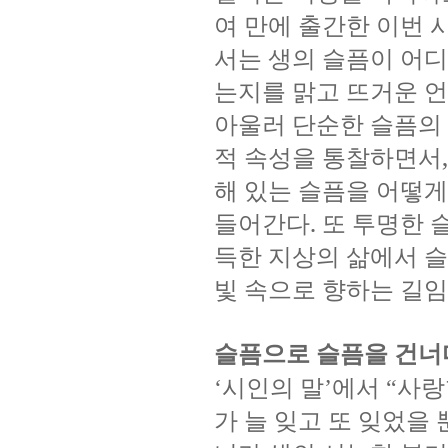
여
만에
출간한
이번
서는
생의
슬픔이
어디
는지를
맑고
뜨거운
언
아울러
단순한
슬픔의
적
속성을
통찰하면서
,
해
있는
슬픔을
어떻게
들어간다
.
또
투명한
득한
지상의
삶에서
슬
빛
속으로
향하는
길임
슬픔으로
슬픔을
건너
시인의
말
에서
사랑
‘
’
“
가
늘
잊고
또
잊었을