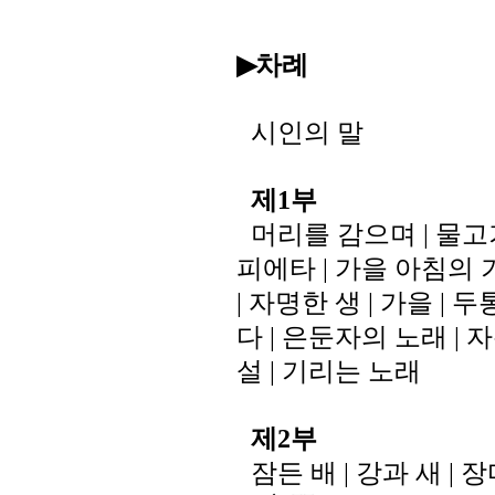
차례
▶
시인의
말
제
부
1
머리를
감으며
물고
|
피에타
가을
아침의
|
자명한
생
가을
두
|
|
|
다
은둔자의
노래
자
|
|
설
기리는
노래
|
제
부
2
잠든
배
강과
새
장
|
|