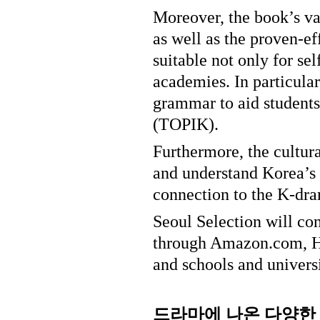
Moreover, the book’s var
as well as the proven-ef
suitable not only for se
academies. In particular
grammar to aid students
(TOPIK).
Furthermore, the cultur
and understand Korea’s f
connection to the K-dra
Seoul Selection will con
through Amazon.com, Ha
and schools and universi
드라마에
나온
다양한