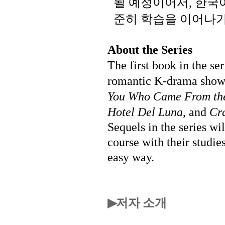
될
예정이어서
한국
,
준히
학습을
이어나
About the Series
The first book in the se
romantic K-drama shows
You Who Came From the
Hotel Del Luna
, and
Cr
Sequels in the series wi
course with their studie
easy way.
저자 소개
▶