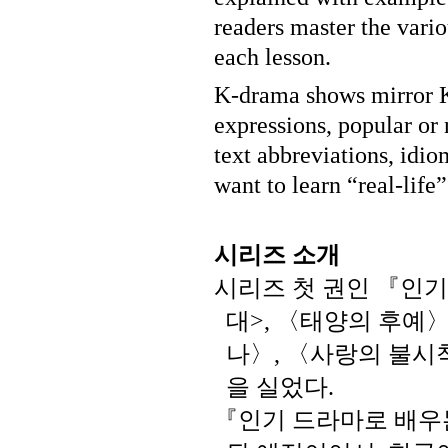
readers master the vario
each lesson.
K-drama shows mirror K
expressions, popular or
text abbreviations, idi
want to learn “real-life
시리즈
소개
시리즈
첫
권인
『인기
대
〈태양의
후예
>,
나〉
〈사랑의
불시
,
을
실었다
.
『인기
드라마로
배우