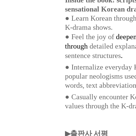
sensational Korean d
● Learn Korean through s
K-drama shows.
●
Feel the joy of
deepen
through
detailed explan
sentence structures
.
● Internalize everyday 
popular neologisms use
words, text abbreviation
● Casually encounter Ko
values through the K-dr
출판사 서평
▶