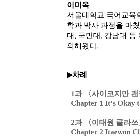
이미옥
서울대학교
국어교육
학과
박사
과정을
마쳤
대
국민대
강남대
등
,
,
의해왔다
.
차례
▶
과
〈사이코지만
괜
1
Chapter 1 It
’
s Okay 
과
〈이태원
클라쓰
2
Chapter 2 Itaewon Cl