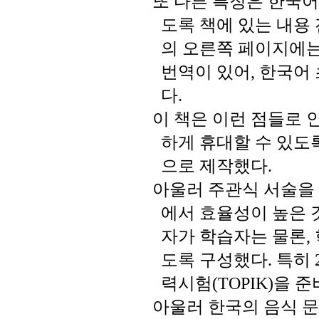
또
다른
특징은
한국어
도록
책에
있는
내용
의
오른쪽
페이지에
번역이
있어
한국어
,
다
.
이
책은
이런
점들로
하게
휴대할
수
있도
으로
제작했다
.
아울러
주관식
서술을
에서
효율성이
높은
자가
학습자는
물론
,
도록
구성했다
특히
.
력시험
을
준
(TOPIK)
아울러
한국의
음식
문