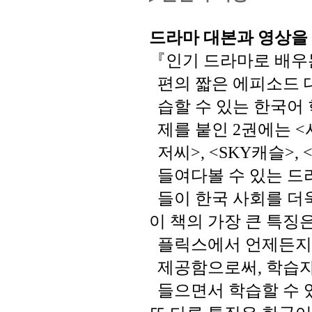
드라마
대본과
영상을
『인기
드라마로
배우
편의
짧은
에피소드
습할
수
있는
한국어
제를
붙인
권에는
2
<
저씨
캐슬
>, <SKY
>, 
들여다볼
수
있는
드
들이
한국
사회를
더
이
책의
가장
큰
특징
플릭스에서
언제든
제공함으로써
학습
,
들으면서
학습할
수