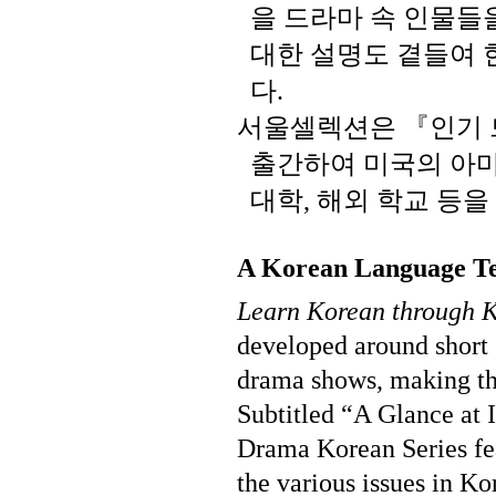
을
드라마
속
인물들
대한
설명도
곁들여
다
.
서울셀렉션은
『인기
출간하여
미국의
아
대학
해외
학교
등을
,
A Korean Language Te
Learn Korean through 
developed around short 
drama shows, making the
Subtitled “A Glance at I
Drama Korean Series fea
the various issues in K