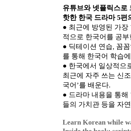
유튜브와
넷플릭스로
핫한
한국
드라마
편
5
최근에
방영된
가장
●
적으로
한국어를
공부
●
딕테이션
연습
꼼꼼
,
를
통해
한국어
학습에
●
한국에서
일상적으
최근에
자주
쓰는
신조
국어
를
배운다
’
.
●
드라마
내용을
통해
들의
가치관
등을
자연
Learn Korean while wa
Inside the book: script