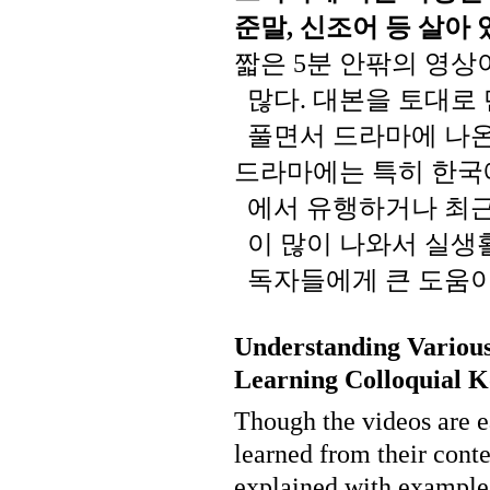
준말
신조어
등
살아
,
짧은
분
안팎의
영상
5
많다
대본을
토대로
.
풀면서
드라마에
나
드라마에는
특히
한국
에서
유행하거나
최
이
많이
나와서
실생
독자들에게
큰
도움
Understanding Variou
Learning Colloquial K
Though the videos are ea
learned from their cont
explained with examples 