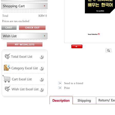
Total
KRW 0
Prices are tax excluded
Send to a friend
Print