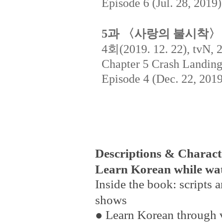
Episode 6 (Jul. 28, 2019)
과
〈사랑의
불시착〉
5
회
4
(2019. 12. 22), tvN, 
Chapter 5 Crash Landin
Episode 4 (Dec. 22, 2019
Descriptions & Characte
Learn Korean while wa
Inside the book: scripts
shows
●
Learn Korean through vid