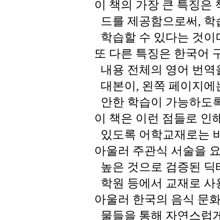
이
책의
가장
큰
특징은
드를
제공함으로써
학
,
학습할
수
있다는
것이
또
다른
특징은
한국어
내용
전체의
영어
번역
대본이
왼쪽
페이지에
,
안한
학습이
가능하도
이
책은
이런
점들로
인
있도록
어학교재로는
아울러
주관식
서술을
높은
것으로
검증된
딕
학원
등에서
교재로
사
아울러
한국의
음식
문
물들을
통해
자연스럽