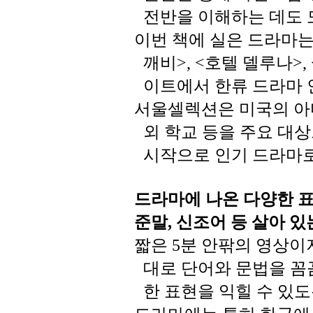
전반을
이해하는
데도
이번
책에
실은
드라마
깨비
호텔
델루나
>, <
>,
이트에서
한류
드라마
서울셀렉션은
미국의
아
외
학교
등을
주요
대상
시작으로
인기
드라마
드라마에
나온
다양한
준말
신조어
등
살아
있
,
짧은
분
안팎의
영상이
5
대로
단어와
문법을
꼼
한
표현을
익힐
수
있도