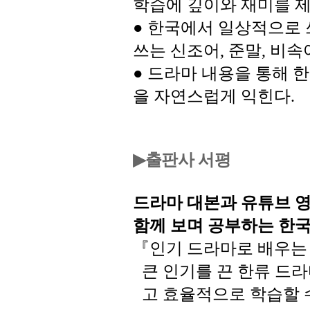
학습에
깊이와
재미를
●
한국에서
일상적으로
쓰는
신조어
준말
비속
,
,
●
드라마
내용을
통해
한
을
자연스럽게
익힌다
.
출판사 서평
▶
드라마
대본과
유튜브
함께
보며
공부하는
한
『
인기
드라마로
배우는
큰
인기를
끈
한류
드라
고
효율적으로
학습할