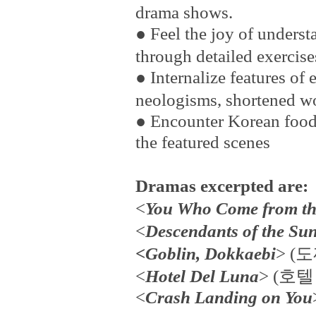
drama shows.
●
Feel the joy of underst
through detailed exercise
●
Internalize features of
neologisms, shortened wo
●
Encounter Korean food, 
the featured scenes
Dramas excerpted are:
<
You Who Come from th
<
Descendants of the Su
<
Goblin, Dokkaebi
> (
도
<
Hotel Del Luna
> (
호텔
<
Crash Landing on You