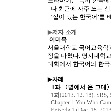
드라마에는
특히
한국에
나
최근에
자주
쓰는
신
살아
있는
한국어
를
‘
’
저자 소개
▶
이미옥
서울대학교
국어교육학
정을
마쳤다
명지대학
.
대학에서
한국어와
한국
차례
▶
과
〈별에서
온
그대
1
회
1
(2013. 12. 18), SBS, 
Chapter 1 You Who Came
Episode 1 (Dec. 18, 2013