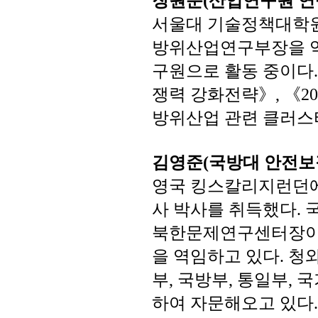
(
서울대
기술정책대학
방위산업연구부장을
구원으로
활동
중이다
쟁력
강화전략》
《
,
2
방위산업
관련
클러스
김영준
국방대
안전보
(
영국
킹스칼리지런던
사
박사를
취득했다
.
북한문제연구센터장
을
역임하고
있다
청
.
부
국방부
통일부
국
,
,
,
하여
자문해오고
있다