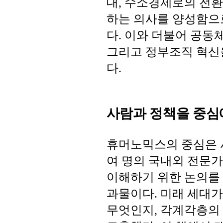
대
수소경제로의
전환
,
하는
의사를
양성함으
다
이와
더불어
공동
.
그리고
정부조직
혁신
다
.
사람과 정책을 중심
휴머노믹스의
중심은
여
명의
국내외
전문가
이해하기
위한
논의를
과물이다
미래
세대가
.
무엇인지
각계각층의
,