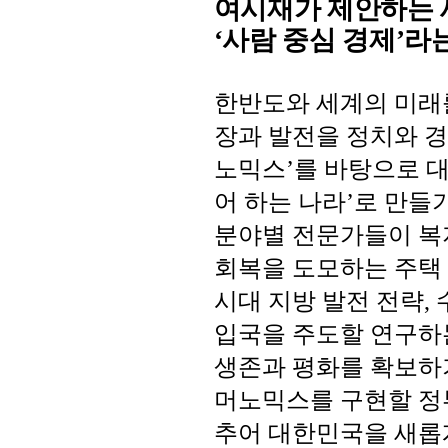
여시재가 제안하는 
‘
사람 중심 경제
’
라
한반도와
세계의
미래
장과
발전을
정치와
경
노믹스
를
바탕으로
’
어
하는
나라
로
만들
’
분야별
전문가들이
복
회복을
도모하는
주택
시대
지방
발전
전략
,
입국을
주도할
연구하
생존과
평화를
확보하
머노믹스를
구현할
정
추어
대한민국을
새롭