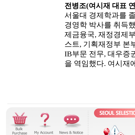
전병조
여시재
대표
(
서울대
경제학과를
경영학
박사를
취득
제금융국
재정경제
,
스트
기획재정부
본
,
부문
전무
대우증
IB
,
을
역임했다
여시재
.