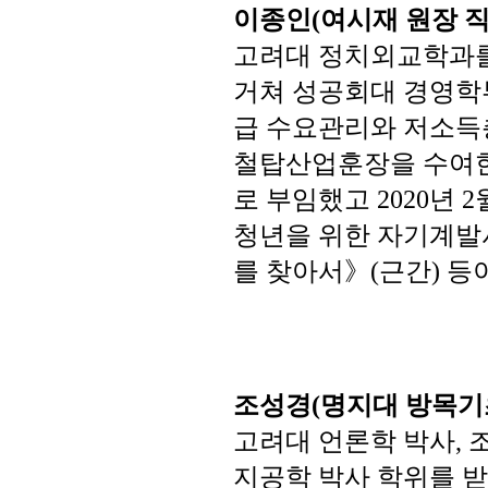
이종인
여시재
원장
(
고려대
정치외교학과
거쳐
성공회대
경영학
급
수요관리와
저소득
철탑산업훈장을
수여
로
부임했고
년
2020
2
청년을
위한
자기계발
를
찾아서》
근간
등
(
)
조성경
명지대
방목기
(
고려대
언론학
박사
,
지공학
박사
학위를
받