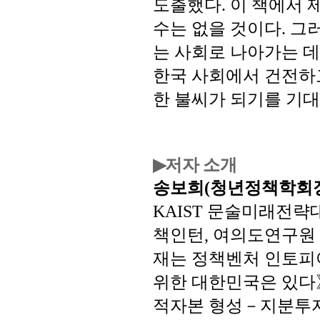
도출했다
이
책에서
.
수는
없을
것이다
그
.
는
사회로
나아가는
데
한국
사회에서
건전하
한
불씨가
되기를
기대
저자 소개
▶
송보희
청년정책학회
(
문술미래전략
KAIST
책인턴
여의도연구원
,
재는
정책벤처
인토피
위한
대한민국은
있다
적자본
형성－지분투