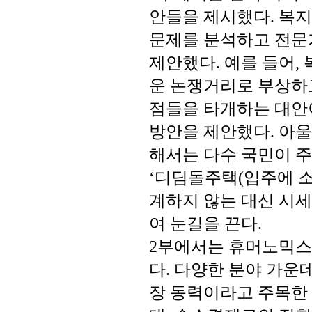
안들을
제시했다
복지
.
문제를
분석하고
전문
제안했다
예를
들어
.
,
운
논쟁거리로
부상하
점들을
타개하는
대안
방안을
제안했다
아울
.
해서는
다수
국민이
주
디딤돌주택
입주에
‘
(
계하지
않는
대신
시세
여
눈길을
끈다
.
부에서는
휴머노믹스
2
다
다양한
분야
가운
.
장
동력이라고
주목한