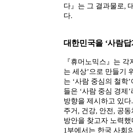
다
』는
그
결과물로
,
다
.
대한민국을
‘
사람답
『
휴머노믹스
』
는
각
는
세상
으로
만들기
’
는
사람
중심의
철학
‘
’
들은
사람
중심
경제
‘
’
방향을
제시하고
있다
주거
건강
안전
공동
,
,
,
방안을
찾고자
노력했
부에서는
한국
사회
1