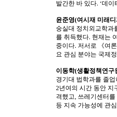
발간한
바
있다
데이
. ‘
윤준영
여시재
미래디
(
숭실대
정치외교학과
를
취득했다
현재는
.
중이다
저서로
《여론
.
요
관심
분야는
국제정
이동학
생활정책연구
(
경기대
법학과를
졸업
년여의
시간
동안
지
2
격했고
쓰레기센터를
,
등
지속
가능성에
관심