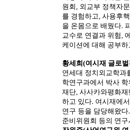
원회
외교부
정책자문
,
를
경험하고
사용후핵
,
을
온몸으로
배웠다
.
교수로
연결과
위험
,
케이션에
대해
공부하
황세희
여시재
글로벌
(
연세대
정치외교학과
학연구과에서
박사
학
재단
사사카와평화재
,
하고
있다
여시재에서
.
연구
등을
담당해왔다
준비위원회
등의
연구
장원준
산업연구원
연