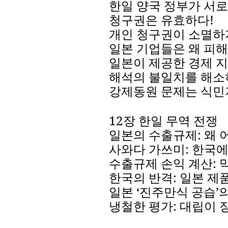
한일
양국
정부가
서로
청구권은
유효하다
!
개인
청구권이
소멸하
일본
기업들은
왜
피해
일본이
제공한
경제
지
해석의
불일치를
해소
강제동원
문제는
식민
12
장
한일
무역
전쟁
일본의
수출규제
:
왜
사와다
가쓰미
:
한국
수출규제
손익
계산
:
한국의
반격
:
일본
제
일본
‘
진주만식
공습
’
냉철한
평가
:
대립이