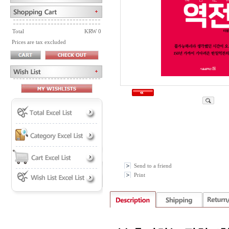
Total
KRW 0
Prices are tax excluded
Send to a friend
Print