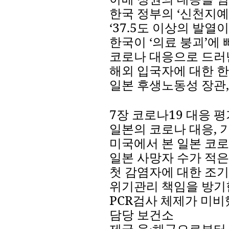
한국
정부의
‘
신천지예
‘
37.5
도
이상의
발열이
한국이
‘
의료
붕괴
’
에
코로나
대응으로
드러
해외
입국자에
대한
한
일본
후생노동성
장관
7
장
코로나
19
대응
평
일본의
코로나
대응
,
미국에서
본
일본
코로
일본
사망자
수가
적은
첫
감염자에
대한
조기
위기관리
책임을
방기
PCR
검사
체제가
미비
담당
보건소
제국
육
·
해군으로부터