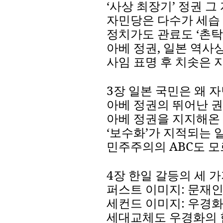
‘
사상
최장기
’
정권
그
자민당은
다수가
세습
정치가도
관료도
‘
촌탁
아베
정권
,
일본
역사
사임
표명
후
치솟은
3
장
일본
국민은
왜
자
아베
정권의
뛰어난
권
아베
정권을
지지해온
‘
보수화
’
가
지적되는
민주주의의
ABC
도
모
4
장
한일
갈등의
세
가
퍼스트
이미지
:
문재
세컨드
이미지
:
우경
세대교체도
우경화의