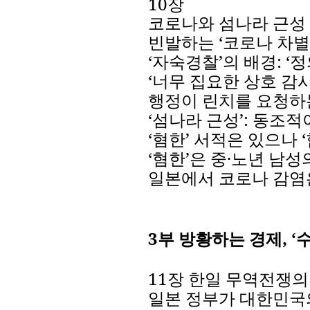
10
장
코로나와
섬나라
근성
빈발하는
‘
코로나
차별
‘
자숙경찰
’
의
배경
:
‘
정
‘
너무
집요한
상호
감
행정이
린치를
요청하
‘
섬나라
근성
’
:
동조적
‘
혐한
’
서적은
있으나
‘
‘
혐한
’
은
중
·
노년
남성
일본에서
코로나
감염
3
부
방황하는
경제
,
‘
11
장
한일
무역전쟁의
일본
정부가
대한민국