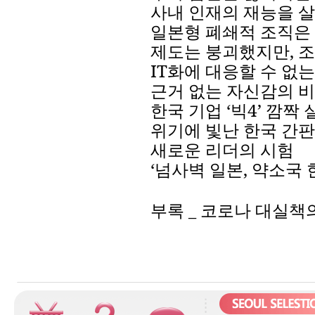
사내
인재의
재능을
살
일본형
폐쇄적
조직은
제도는
붕괴했지만
,
조
IT
화에
대응할
수
없는
근거
없는
자신감의
비
한국
기업
‘
빅
4
’
깜짝
위기에
빛난
한국
간판
새로운
리더의
시험
‘
넘사벽
일본
,
약소국
부록
_
코로나
대실책