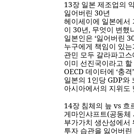
13
장
일본
제조업의
잃어버린
30
년
헤이세이에
일본에서
이
30
년
,
무엇이
변했
일본인은
‘
잃어버린
3
누구에게
책임이
있는
관민
모두
갈라파고스
이미
선진국이라고
할
OECD
데이터에
‘
충격
’
일본의
1
인당
GDP
와
아시아에서의
지위도
14
장
침체의
늪
vs
흐
게마인샤프트
(
공동체
부가가치
생산성에서
투자
습관을
잃어버린