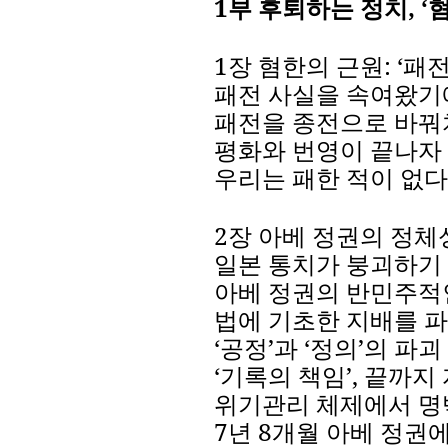
1
부
후퇴하는
정치
,
‘
1
장
혐한의
근원
:
‘
패
패전
사실을
속여왔기
패전을
종전으로
바꿔
평화와
번영이
끝나자
우리는
패한
적이
없다
2
장
아베
정권의
정체
일본
통치가
붕괴하기
아베
정권의
반민주적
법에
기초한
지배를
파
‘
공정
’
과
‘
정의
’
의
파괴
‘
기록의
책임
’
,
끝까지
위기관리
체제에서
명
7
년
8
개월
아베
정권