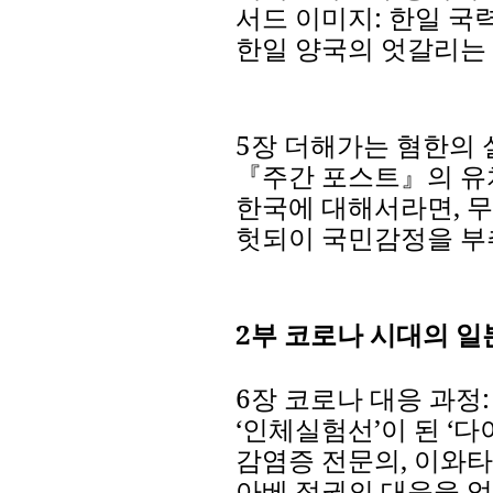
서드
이미지
:
한일
국
한일
양국의
엇갈리는
5
장
더해가는
혐한의
『주간
포스트』의
유
한국에
대해서라면
,
무
헛되이
국민감정을
부
2
부
코로나
시대의
일
6
장
코로나
대응
과정
‘
인체실험선
’
이
된
‘
다
감염증
전문의
,
이와타
아베
정권의
대응을
엄