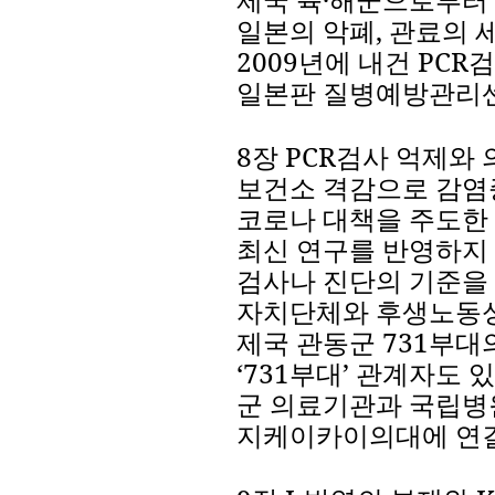
일본의
악폐
,
관료의
2009
년에
내건
PCR
검
일본판
질병예방관리
8
장
PCR
검사
억제와
보건소
격감으로
감염
코로나
대책을
주도한
최신
연구를
반영하지
검사나
진단의
기준을
자치단체와
후생노동
제국
관동군
731
부대
‘
731
부대
’
관계자도
있
군
의료기관과
국립병
지케이카이의대에
연