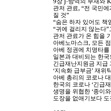
9
장
J-
방역의
부재와
K
관저
관료
,
“
전
국민에
질
것
”
“
숨은
하자
있어도
책
“
귀에
걸리지
않는다
”
관저
관료가
온
힘을
아베노마스크
,
모든
점
아베
정권에
치명타를
일본과
대비되는
한국
긴급재난지원금
지급
‘
지속화
급부금
’
재위
아베
총리의
코로나
대
한국의
코로나
‘
긴급재
생명을
위협한
‘
종이와
도장을
없애기보다
도