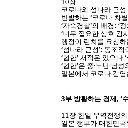
10
장
코로나와
섬나라
근성
빈발하는
‘
코로나
차별
‘
자숙경찰
’
의
배경
:
‘
정
‘
너무
집요한
상호
감
행정이
린치를
요청하
‘
섬나라
근성
’
:
동조적
‘
혐한
’
서적은
있으나
‘
‘
혐한
’
은
중
·
노년
남성
일본에서
코로나
감염
3
부
방황하는
경제
,
‘
11
장
한일
무역전쟁의
일본
정부가
대한민국