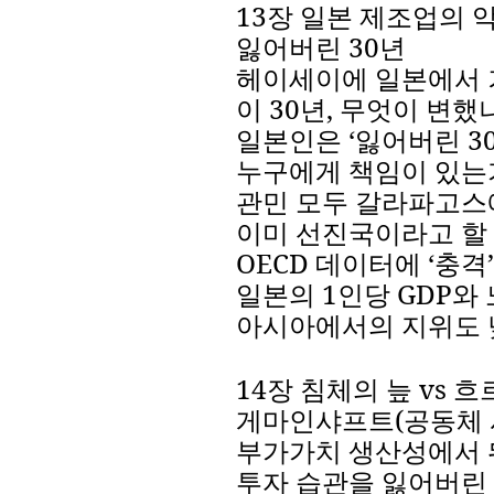
13
장
일본
제조업의
잃어버린
30
년
헤이세이에
일본에서
이
30
년
,
무엇이
변했
일본인은
‘
잃어버린
3
누구에게
책임이
있는
관민
모두
갈라파고스
이미
선진국이라고
할
OECD
데이터에
‘
충격
’
일본의
1
인당
GDP
와
아시아에서의
지위도
14
장
침체의
늪
vs
흐
게마인샤프트
(
공동체
부가가치
생산성에서
투자
습관을
잃어버린