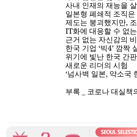
사내
인재의
재능을
살
일본형
폐쇄적
조직은
제도는
붕괴했지만
,
조
IT
화에
대응할
수
없는
근거
없는
자신감의
비
한국
기업
‘
빅
4
’
깜짝
위기에
빛난
한국
간판
새로운
리더의
시험
‘
넘사벽
일본
,
약소국
부록
_
코로나
대실책