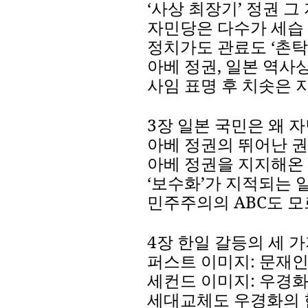
‘
사상
최장기
’
정권
그
자민당은
다수가
세습
정치가도
관료도
‘
촌탁
아베
정권
,
일본
역사
사임
표명
후
치솟은
3
장
일본
국민은
왜
자
아베
정권의
뛰어난
권
아베
정권을
지지해온
‘
보수화
’
가
지적되는
민주주의의
ABC
도
모
4
장
한일
갈등의
세
가
퍼스트
이미지
:
문재
세컨드
이미지
:
우경
세대교체도
우경화의