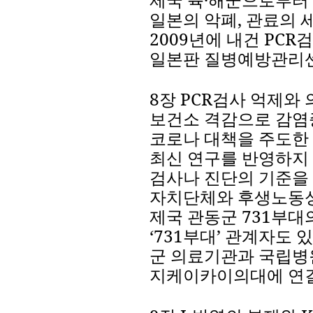
일본의
악폐
,
관료의
2009
년에
내건
PCR
검
일본판
질병예방관리
8
장
PCR
검사
억제와
보건소
격감으로
감염
코로나
대책을
주도한
최신
연구를
반영하지
검사나
진단의
기준을
자치단체와
후생노동
제국
관동군
731
부대
‘
731
부대
’
관계자도
있
군
의료기관과
국립병
지케이카이의대에
연