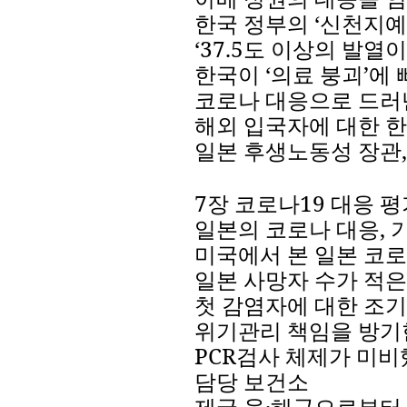
한국
정부의
‘
신천지예
‘
37.5
도
이상의
발열이
한국이
‘
의료
붕괴
’
에
코로나
대응으로
드러
해외
입국자에
대한
한
일본
후생노동성
장관
7
장
코로나
19
대응
평
일본의
코로나
대응
,
미국에서
본
일본
코로
일본
사망자
수가
적은
첫
감염자에
대한
조기
위기관리
책임을
방기
PCR
검사
체제가
미비
담당
보건소
제국
육
·
해군으로부터