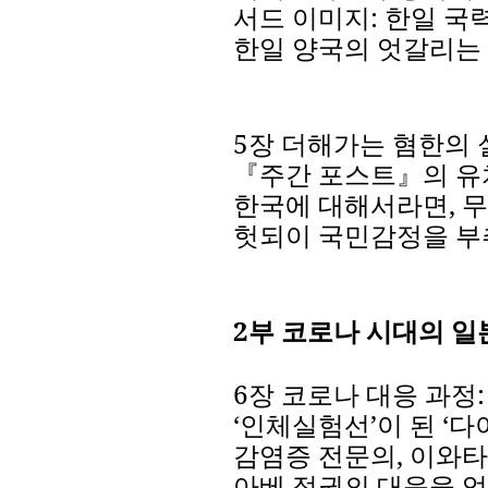
서드
이미지
:
한일
국
한일
양국의
엇갈리는
5
장
더해가는
혐한의
『주간
포스트』의
유
한국에
대해서라면
,
무
헛되이
국민감정을
부
2
부
코로나
시대의
일
6
장
코로나
대응
과정
‘
인체실험선
’
이
된
‘
다
감염증
전문의
,
이와타
아베
정권의
대응을
엄