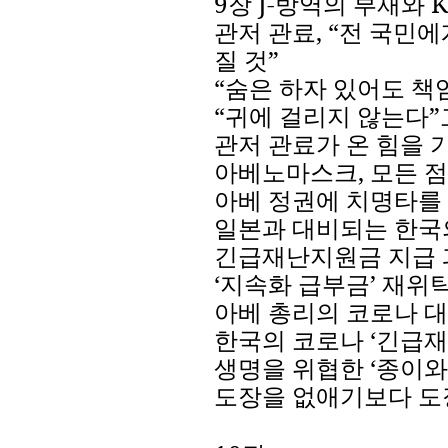
9
장
J-
방역의
부재와
K
관저
관료
,
“
전
국민에
질
것
”
“
숨은
하자
있어도
책
“
귀에
걸리지
않는다
”
관저
관료가
온
힘을
아베노마스크
,
모든
점
아베
정권에
치명타를
일본과
대비되는
한국
긴급재난지원금
지급
‘
지속화
급부금
’
재위
아베
총리의
코로나
대
한국의
코로나
‘
긴급재
생명을
위협한
‘
종이와
도장을
없애기보다
도