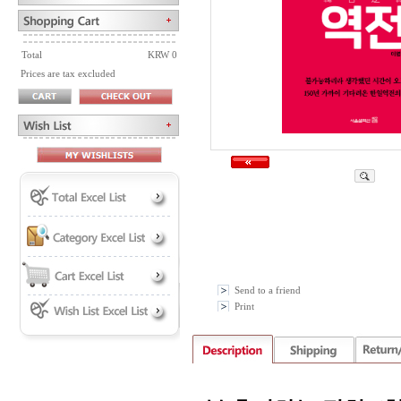
Total
KRW 0
Prices are tax excluded
Send to a friend
Print