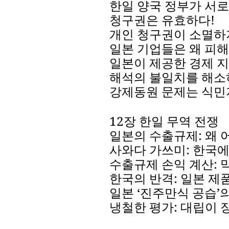
한일
양국
정부가
서로
청구권은
유효하다
!
개인
청구권이
소멸하
일본
기업들은
왜
피해
일본이
제공한
경제
지
해석의
불일치를
해소
강제동원
문제는
식민
12
장
한일
무역
전쟁
일본의
수출규제
:
왜
사와다
가쓰미
:
한국
수출규제
손익
계산
:
한국의
반격
:
일본
제
일본
‘
진주만식
공습
’
냉철한
평가
:
대립이