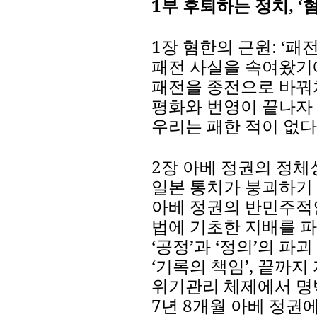
1
부
후퇴하는
정치
,
‘
1
장
혐한의
근원
:
‘
패
패전
사실을
속여왔기
패전을
종전으로
바꿔
평화와
번영이
끝나자
우리는
패한
적이
없다
2
장
아베
정권의
정체
일본
통치가
붕괴하기
아베
정권의
반민주적
법에
기초한
지배를
파
‘
공정
’
과
‘
정의
’
의
파괴
‘
기록의
책임
’
,
끝까지
위기관리
체제에서
명
7
년
8
개월
아베
정권