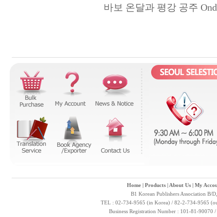
바보 온달과 평강 공주 Ondal the 
Home
|
Products
|
About Us
|
My Accou
B1 Korean Publishers Association B/D
TEL : 02-734-9565 (in Korea) / 82-2-734-9565 (ou
Business Registration Number : 101-81-90070 