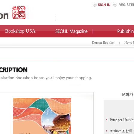
Bookshop USA
Korean Booklist
News 
문화가 
Price per Unit (p
Author: 조항