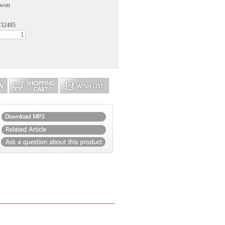
kwon
732495