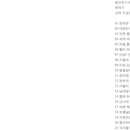
일러두기 
목차 8
교재 구성표
01 한국은
02 대한민
03 반찬 좀
04 세계 
05 처음 
06 빨리 와
07 안녕? 
08 어떻게
09 이런 
10 찜질방
11 편리한
12 편하게
13 서울이
14 남대문
15 함께 
16 신나게
17 새해 
18 보름달
19 자장면
20 음식마
21 식사할