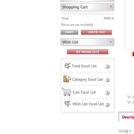
Total
KRW 0
Prices are tax excluded
P
머리말 4