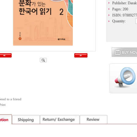
Publisher: Dara
Pages: 200
ISBN: 9788927
Quantity:
Send to a friend
rint