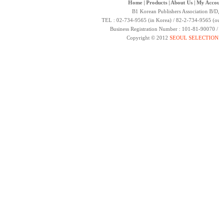
Home
|
Products
|
About Us
|
My Accou
B1 Korean Publishers Association B/D
TEL : 02-734-9565 (in Korea) / 82-2-734-9565 (ou
Business Registration Number : 101-81-90070 
Copyright © 2012
SEOUL SELECTION