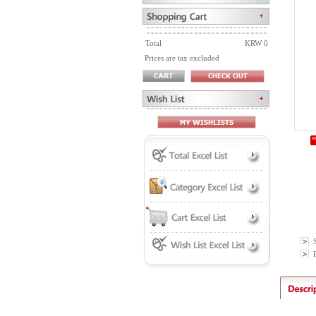
Total
KRW 0
Prices are tax excluded
P