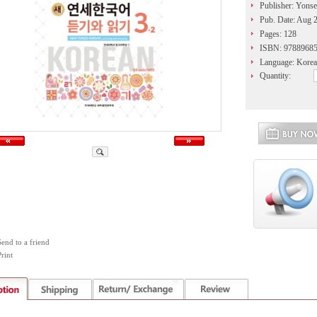
Publisher: Yonse
Pub. Date: Aug 
Pages: 128
ISBN: 9788968
Language: Kore
Quantity:
Send to a friend
rint