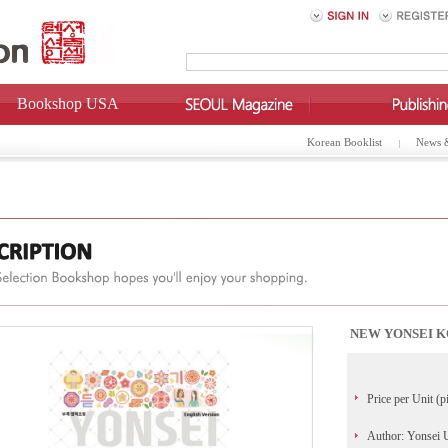
Bookshop USA
Korean Booklist
News 
NEW YONSEI K
Price per Unit (p
Author: Yonsei 