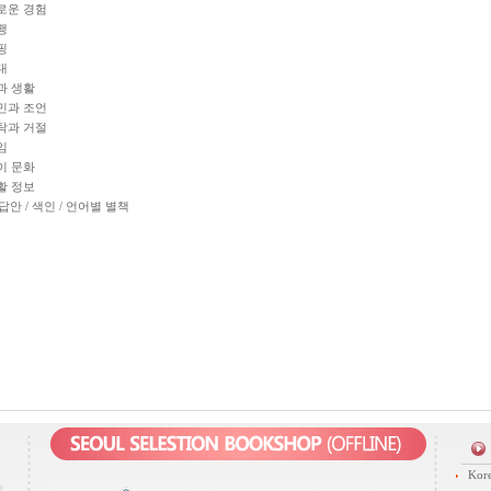
로운 경험
행
핑
대
과 생활
민과 조언
탁과 거절
임
이 문화
활 정보
답안 / 색인 / 언어별 별책
Kore