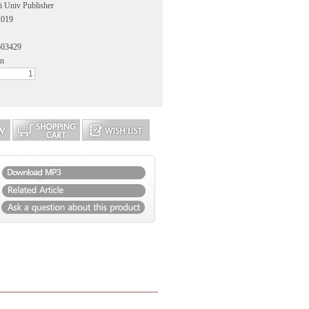
i Univ Publisher
2019
503429
an