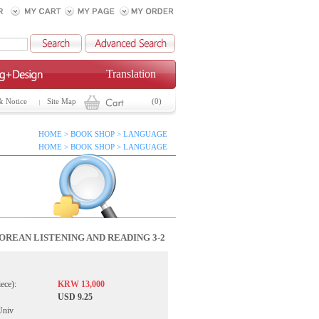
Translation
& Notice
Site Map
(0)
HOME > BOOK SHOP > LANGUAGE
HOME > BOOK SHOP > LANGUAGE
OREAN LISTENING AND READING 3-2
iece):
KRW 13,000
USD 9.25
Univ