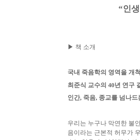
“
인생
▶
책 소개
국내 죽음학의 영역을 개
최준식 교수의
40
년 연구 
인간
,
죽음
,
종교를 넘나드
우리는 누구나 막연한 불
음이라는 근본적 허무가 우