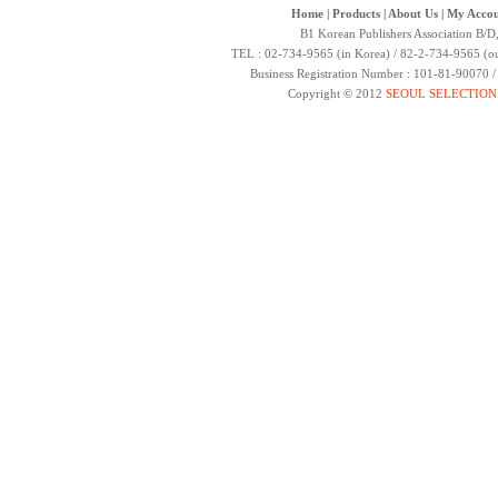
Home
|
Products
|
About Us
|
My Accou
B1 Korean Publishers Association B/D
TEL : 02-734-9565 (in Korea) / 82-2-734-9565 (ou
Business Registration Number : 101-81-90070 
Copyright © 2012
SEOUL SELECTION